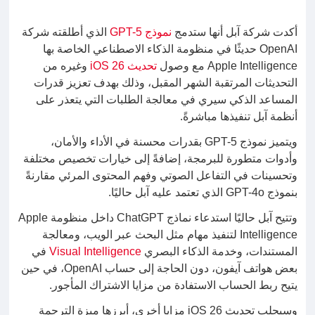
أكدت شركة آبل أنها ستدمج
نموذج GPT-5
الذي أطلقته شركة
OpenAI حديثًا في منظومة الذكاء الاصطناعي الخاصة بها
Apple Intelligence مع وصول
تحديث iOS 26
وغيره من
التحديثات المرتقبة الشهر المقبل، وذلك بهدف تعزيز قدرات
المساعد الذكي سيري في معالجة الطلبات التي يتعذر على
أنظمة آبل تنفيذها مباشرةً.
ويتميز نموذج GPT-5 بقدرات محسنة في الأداء والأمان،
وأدوات متطورة للبرمجة، إضافةً إلى خيارات تخصيص مختلفة
وتحسينات في التفاعل الصوتي وفهم المحتوى المرئي مقارنةً
بنموذج GPT-4o الذي تعتمد عليه آبل حاليًا.
وتتيح آبل حاليًا استدعاء نماذج ChatGPT داخل منظومة Apple
Intelligence لتنفيذ مهام مثل البحث عبر الويب، ومعالجة
المستندات، وخدمة الذكاء البصري
Visual Intelligence
في
بعض هواتف آيفون، دون الحاجة إلى حساب OpenAI، في حين
يتيح ربط الحساب الاستفادة من مزايا الاشتراك المأجور.
وسيجلب تحديث iOS 26 مزايا أخرى، أبرزها ميزة الترجمة