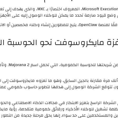
كشفت مايكروسوفت عن نظام ft Execution Containers
ن وضع قيود صارمة تحدد ما يمكن للوكلاء الوصول إليه على الأجهزة
بالإضافة إلى ذلك، أطلقت الشركة تطبيقًا مرافقًا لمنصة OpenClaw، يتيح للمطو
ة Majorana 2: قفزة مايكروسوفت نحو الحوسب
أزاحت مايكروسوف
 ألف مرة مقارنة بالجيل السابق، وهو ما تعزوه مايكروسوفت إلى ا
تمر مايكروسوفت Build 2026 التزام الشركة الراسخ بتعزيز الابتكار في مجالات الذكاء ا
أنظمة تشغيل للوكلاء الأذكياء ورقائق كمومية متقدمة، رؤية 
ين والمستخدمين على حد سواء. إنها بحق مرحلة جديدة من التطور