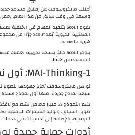
واسعة في وقت سابق من هذا العام. يعمل هذا المساعد بسلاسة مع تطبيقات 5
يقوم Scout بتنفيذ المهام في الخلفي
هوية خاصة به.
المستخدمين لاحقًا.
MAI-Thinking-1: أول نموذج استدلال تطوره مايكروسوفت داخليًا
سبعة نماذج جديدة، منها أول نموذج استدلال تطوره ال
طويل السياق، وتوليد الشيفرات البرمجية بكف
البرمجية، بالإضافة إلى تحسينات في خدمات 
أدوات حماية جديدة لوكلاء OpenClaw: نظام xecution Containers