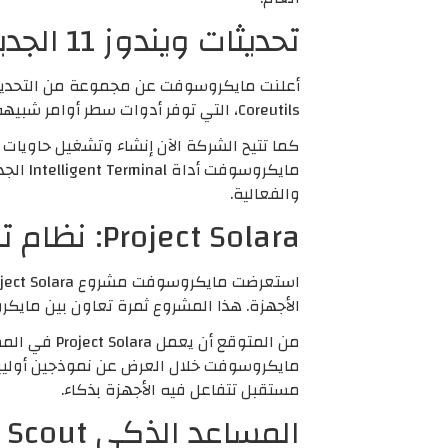
تحديثات ويندوز 11 الجديدة تعزز تجربة المطورين
Coreutils، التي توفر أدوات سطر أوامر شبيهة بتلك الموجودة في لينكس، وتعمل مباشرة داخل نظام ويندوز 11.
مايكرو
والفعالية.
Project Solara: نظام تشغيل ثوري يربط وكلاء الذكاء الاصطناعي بين الأجهزة
الأجهزة. هذا المشروع ثمرة تعاون بين ماي
من المتوقع
مايكروسوفت خلال العرض عن نموذجين أوليين 
مستقبل تتفاعل فيه الأجهزة بذكاء.
المساعد الذكي Scout يقتحم تطبيقات Microsoft 365 بقدرات OpenClaw