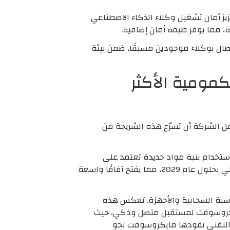
Microso، المعروف اختصارًا بـ MXC، والذي يهدف إلى تعزيز أمان تشغيل وكلاء الذكاء الاصطناعي
، مما يوفر طبقة أمان إضافية.
رين إنشاء وكلاء مخصصين أو الاتصال بوكلاء موجودين مسبقًا، ضمن بيئة
ة الكمومية الأكثر
ت الستار عن الجيل الجديد من شريحتها للحوسبة الكمومية، التي تحمل اسم Majorana 2. وتأمل الشركة أن تسرّع هذه الشريحة من
ستخدام بنية مواد جديدة تعتمد على
الرصاص ومركبات أخرى. مع استمرار هذا التطور، تتوقع الشركة الوصول إلى هدفها لتطوير حاسوب كمومي عملي بحلول عام 2029، مما يفتح آفاقًا واسعة
لاصطناعي والحوسبة السحابية والأجهزة. تعكس هذه
مايكروسوفت لمستقبل متصل وذكي، حيث
 التقني تقودها مايكروسوفت نحو