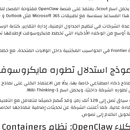
أعلنت مايكروسوفت عن إطلاق مساعد جديد يحمل ا
Microsoft 36 مثل Outlook و OneDrive و Microsoft Teams.
ة لمساعدة الشركات في تنظيم الجداول الزمنية، إدارة التقارير، كتابة ال
يتوفر Scout حاليًا بنسخة تجريبية لعملاء منصة Frontier في الحواسيب المكتبية داخل ال
شركة داخليًا، ويحمل اسم MAI-Thinking-1.
يضم النموذج 35 مليار معامل نشط مع نافذة سياق تصل إلى 128 ألف رمز، وقد ص
اءة عالية. كما أعلنت الشركة عن تحديثات إضافية لنماذجها الخاص
تحويل الكلام إلى نصوص.
Microsoft E