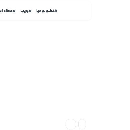
#تكنولوجيا
#ويب
#ذكاء ا
تكتولوجيا
أجهزة وتحديثات وأ
مؤتمر Build 2026