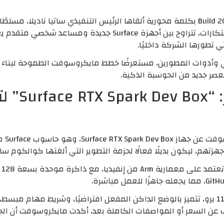
افتتحت مايكروسوفت مؤتمرها السنوي Build 2026 بكلمة محورية ألقاها الرئيس التنفيذي 
الافتتاح الكشف عن مجموعة واسعة من الابتكارات، تتراوح بين أجهزة
ي تطورها الشركة داخليًا.
ي وأدوات المطورين، مستعرضًا خطط مايكروسوفت الطموحة لبناء م
لعصر جديد من الحوسبة الذكية.
حاسوب ace
في خط
زتهم، ليكون بديلًا فعالًا لحزمة التطوير التي ألغتها كوالكوم سابق
يت
يعمل الجهاز بنسخة معدلة من نظام ويندوز 11 برو، تتميز بالوضع الداكن المفعل افتراضيًا، و
ن السعر أو المواصفات الكاملة بعد، أكدت مايكروسوفت أن الجهاز