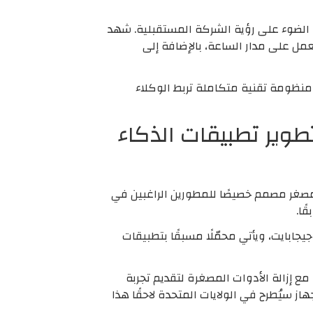
ساتيا ناديلا، مسلطًا الضوء على رؤية الشركة المستقبلية. شهد
 Surface جديدة ومساعد شخصي متقدم يعمل على مدار الساعة، بالإضافة إلى
نظومة تقنية متكاملة تربط الوكلاء
Surf مصغر: “Surface RTX Spark Dev Box” لتطوير تطبيقات الذكاء
وة لدعم المطورين، كشفت مايكروسوفت عن جهاز Surface RTX Spark Dev Box، وهو حاسوب Surface مصغر مصمم خصيصًا للمطورين الراغبين في
ًا.
ميز الجهاز بشريحة Spark RTX الجديدة التي تعتمد على معمارية Arm من إنفيديا، مع ذاكرة موحدة بسعة 128 جيجابايت، ويأتي محمّلًا مسبقًا بتطبيقات
شريط مهام مبسط، مع إزالة الأدوات المصغرة لتقديم تجربة
 سيُطرح في الولايات المتحدة لاحقًا هذا