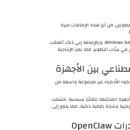
المصممة خصيصًا لجعل ويندوز 11 بيئة أكثر ملاءمة للمطورين. من أبرز هذه الإضافات ميزة
كما تتيح الشركة الآن إنشاء وتشغيل حاويات لينكس والتفاعل معها بسهولة عبر نظام Windows Subsystem for Linux (WSL). وبالإضافة إلى ذلك، أطلقت
 المستخدمين في بيئات التطوير، مما يعزز الإنتاجية
صُمم لتشغيل الوكلاء الأذكياء عبر مجموعة واسعة من
مهام بين الأجهزة المختلفة تلقائيًا بسلاسة. كشفت
كزية وشارة رقمية ذكية، مما يلمح إلى