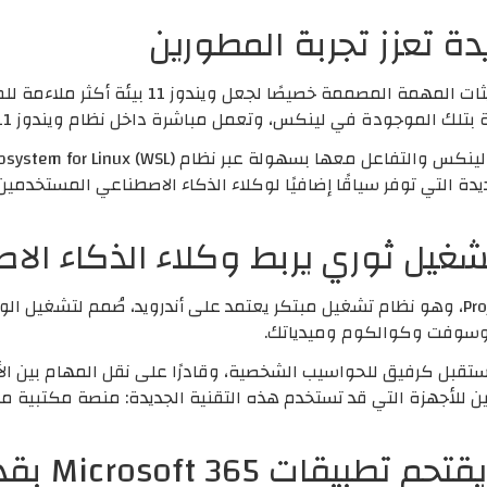
أعلنت مايكروسوفت عن مجموعة من التحديثات المهمة 
سوفت أداة Intelligent Terminal الجديدة التي توفر سياقًا إضافيًا لوكلاء الذكاء الاصطناعي
استعرضت مايكروسوفت مشروع Project Solara، وهو نظام تشغيل مبتكر يعتمد على أندرويد، 
كروسوفت وكوالكوم وميدياتك.
 أن يعمل Project Solara في المستقبل كرفيق للحواسيب الشخصية، وقادرًا على نقل ال
للأجهزة التي قد تستخدم هذه التقنية الجديدة: منصة مكتبية مر