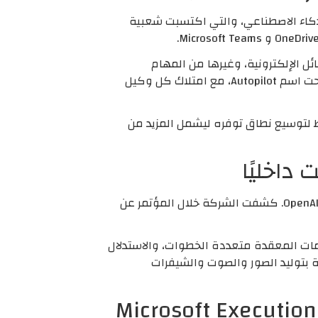
سم Scout، يعتمد على منصة OpenClaw مفتوحة المصدر للذكاء الاصطناعي، والتي اكتسبت شعبية
رسائل الإلكترونية، وغيرها من المهام
المكتبية الحيوية. يُعد Scout جزءًا من مجموعة أوسع من الوكلاء الأذكياء التي تخطط مايكروسوفت لإطلاقها تحت اسم Autopilot، مع امتلاك كل وكيل
ولايات المتحدة، مع خطط لتوسيع نطاق توفره ليشمل المزيد من
تواصل مايكروسوفت تعزيز جهودها لتطوير نماذج ذكاء اصطناعي خاصة بها، بدلًا من الاعتماد الكلي على نماذج OpenAI. كشفت الشركة خلال المؤتمر عن
ُمم خصيصًا للتعامل مع التعليمات المعقدة متعددة الخطوات، والاستدلال
ة بتوليد الصور والصوت والشيفرات