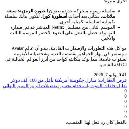
أخرى مثيرة:
سلسلة رسوم متحركة جديدة بعنوان
الصورة الرمزية: سبعة
ملاذات
، ستأتي بعد أحداث
أسطورة كورا
، لتكون بذلك سلسلة
تكميلية لسلسلة تكميلية أخرى.
الموسم الثاني من مسلسل Netflix المباشر قد تم إصداره
للتو، وقد حصل بالفعل على الضوء الأخضر للموسم الثالث
والأخير.
مع كل هذه التطورات والإصدارات القادمة، يبدو أن عالم Avatar
سيستمر في إبهار الجماهير بقصصه الغنية وشخصياته الأيقونية
لسنوات قادمة، مما يؤكد مكانته كواحد من أبرز العوالم الخيالية في
الثقافة الشعبية.
41
0
يوليو 7, 2026
فرص العقارات: منازل حكومية أمريكية بأقل من 100 ألف دولار
تقليل حلقات الموت باستخدام تحسين تفضيلات الرمز المميز النهائي
0
0
0
0
0
0
بالفعل كان رد فعل لهذا المنصب.