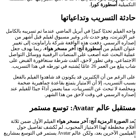
التكميلية
أسطورة كورا
.
حادثة التسريب وتداعياتها
واجه الفيلم تحديًا كبيرًا في أبريل الماضي عندما تم تسريبه بالكامل
عبر الإنترنت، وهو حدث نادر وغير مسبوق لفيلم قبل أشهر من
إصداره الرسمي. دفعت هذه الواقعة شركة باراماونت إلى تغيير
عنوان الفيلم من
أسطورة آنج: آخر مسخر هواء
، ربما بهدف جعل
عملية البحث عنه أصعب على المنصات الرقمية ووسائل التواصل
الاجتماعي. وفي تطور لاحق، ألقت شرطة سنغافورة القبض على
شاب يبلغ من العمر 26 عامًا يُشتبه في تورطه في هذا التسريب.
على الرغم من أن الكثيرين قد يكونون قد شاهدوا الفيلم بالفعل
بسبب التسريب، إلا أن الامتياز يتمتع بقاعدة جماهيرية ضخمة
ومخلصة لا تبحث عن التسريبات، مما يضمن أداءً جيدًا للفيلم عند
إصداره الرسمي في وقت لاحق من هذا الشهر.
مستقبل عالم Avatar: توسع مستمر
يُعد
الصورة الرمزية آنج: آخر مسخر هواء
الفيلم الأول ضمن ثلاثة
أفلام مخططة لهذا الامتياز المحبوب. لم تُكشف تفاصيل حول
الفيلمين الآخرين بعد، ولكن عالم Avatar يستمر في التوسع بمشاريع