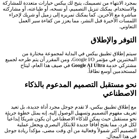
بمجرد الانتهاء من تصميمك، يتيح لك بيكس خيارات متعددة للمشاركة
والاستخدام. يمكنك تنزيل التصميم، أو نسخه، أو طباعته، أو مشاركته
مباشرة مع الآخرين. كما يمكنك تمريره إلى زميل أو شريك لإجراء
اللمسات الأخيرة قبل النشر، مما يعزز من كفاءة سير العمل
التعاوني.
التوفر والإطلاق
سيتم إطلاق تطبيق بيكس في البداية لمجموعة مختارة من
المختبرين في مؤتمر Google I/O، ومن المقرر أن يتم طرحه لجميع
مشتركي خدمة
Google AI Ultra
في صيف هذا العام، ليتاح
لمستخدمين أوسع نطاقاً.
نحو مستقبل التصميم المدعوم بالذكاء
الاصطناعي
مع إطلاق تطبيق بيكس، لا تقدم جوجل مجرد أداة جديدة، بل تعيد
تعريف مفهوم التصميم وتسهيل الوصول إليه. إنه يمثل خطوة جريئة
نحو مستقبل حيث يمكن للذكاء الاصطناعي أن يكون شريكاً إبداعياً
لكل فرد، مما يفتح آفاقاً جديدة للابتكار البصري ويجعل عملية
التصميم أكثر شمولاً وفعالية من أي وقت مضى، مؤكداً ريادة جوجل
في هذا المجال.