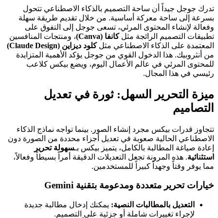
تدرك جوجل جيداً أن ساحة التصميم بالذكاء الاصطناعي تتحول
بسرعة إلى ساحة معركة أساسية. من خلال تقديم طريقة سهلة
وفعالة لإنشاء المحتوى المرئي، تسعى جوجل إلى التفوق على
تطبيقات التصميم الرائجة مثل
كانفا (Canva)
، ومنتجات المنافسين
المعتمدة على الذكاء الاصطناعي مثل
كلود ديزاين (Claude Design)
من أنثروبيك. هذا الدخول القوي من جوجل يؤكد الأهمية المتزايدة
للمحتوى المرئي في عالم الأعمال اليوم، ويضع بيكس كلاعب
رئيسي في هذا المجال.
ميزة التحرير السهل: ثورة في تعديل
التصاميم
تتجاوز قدرات بيكس مجرد إنشاء الصور. بينما تواجه نماذج الذكاء
الاصطناعي الحالية صعوبة في تعديل أجزاء محددة من الصورة دون
إعادة صياغة المطالبة بالكامل، يتميز بيكس بـ
سهولة تحرير
استثنائية
. هذه المرونة تجعل التعديلات الدقيقة أمراً بسيطاً وفعالاً،
مما يوفر وقتاً وجهداً كبيراً للمستخدمين.
خيارات تحرير متعددة ومدعومة بتقنية Gemini
التعديل بالمطالبات النصية:
يمكنك إدخال مطالبة جديدة
لإجراء تغييرات شاملة أو جزئية على التصميم.