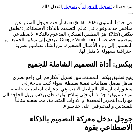
من فضلك
تسجيل الدخول
أو
تسجيل
لتفعل ذلك.
في حدثها السنوي Google I/O 2026، أزاحت جوجل الستار عن
منافس جديد وقوي في عالم التصميم بالذكاء الاصطناعي: تطبيق
بيكس (Pics)
. هذا التطبيق المبتكر، المدعوم بالذكاء الاصطناعي
ومصمم خصيصاً لـ Google Workspace، يهدف إلى تمكين الجميع، من
المعلمين إلى رواد الأعمال الصغيرة، من إنشاء تصاميم بصرية
احترافية بسهولة لا مثيل لها.
بيكس: أداة التصميم الشاملة للجميع
يتيح تطبيق بيكس للمستخدمين تحويل أفكارهم إلى واقع بصري
مذهل بفضل
مطالبات نصية بسيطة
. سواء كنت بحاجة إلى
منشورات لوسائل التواصل الاجتماعي، دعوات لمناسبات خاصة،
مواد تسويقية جذابة، أو حتى نماذج أولية، فإن بيكس يزيل الحاجة إلى
مهارات التحرير المعقدة أو الأدوات المتقدمة، مما يجعله مثالياً
للمبتدئين والمحترفين على حد سواء.
جوجل تدخل معركة التصميم بالذكاء
الاصطناعي بقوة