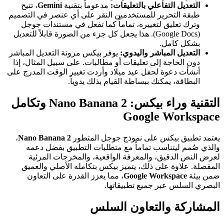
التعديل التفاعلي بالتعليقات:
مدعوماً بتقنية
Gemini
، تتيح
طبقة التحرير للمستخدمين النقر على أي عنصر في التصميم
وترك تعليق لتغييره، تماماً كما تفعل في مستندات جوجل
(Google Docs). هذا يجعل كل جزء من الصورة قابلاً للتعديل
بشكل كامل.
التعديل المباشر واليدوي:
يوفر بيكس مرونة التعديل المباشر
دون الحاجة إلى تعليقات أو مطالبات. على سبيل المثال، إذا
أنشأت دعوة لحفل عيد ميلاد وأردت تغيير الوقت المدرج على
البطاقة، يمكنك ببساطة القيام بذلك يدوياً.
التقنية وراء بيكس: Nano Banana 2 وتكامل
Google Workspace
يعتمد تطبيق بيكس على نموذج جوجل المتطور
Nano Banana 2
،
والذي صُمم ليتناسب تماماً مع متطلبات التطبيق بفضل دعمه
لعرض النص الدقيق، والمعرفة الواقعية، والمخرجات المرئية
المفصلة. علاوة على ذلك، يتميز بيكس بتكامله الأصلي والعميق
ضمن بيئة
Google Workspace
، مما يعزز القدرة على التعاون
البصري السلس عبر جميع تطبيقاتها.
المشاركة والتعاون السلس