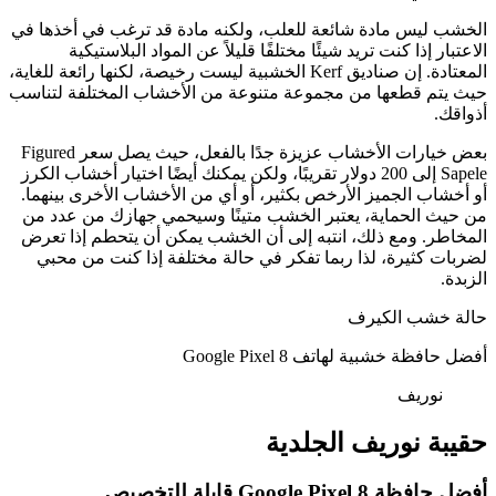
الخشب ليس مادة شائعة للعلب، ولكنه مادة قد ترغب في أخذها في
الاعتبار إذا كنت تريد شيئًا مختلفًا قليلاً عن المواد البلاستيكية
المعتادة. إن صناديق Kerf الخشبية ليست رخيصة، لكنها رائعة للغاية،
حيث يتم قطعها من مجموعة متنوعة من الأخشاب المختلفة لتناسب
أذواقك.
بعض خيارات الأخشاب عزيزة جدًا بالفعل، حيث يصل سعر Figured
Sapele إلى 200 دولار تقريبًا، ولكن يمكنك أيضًا اختيار أخشاب الكرز
أو أخشاب الجميز الأرخص بكثير، أو أي من الأخشاب الأخرى بينهما.
من حيث الحماية، يعتبر الخشب متينًا وسيحمي جهازك من عدد من
المخاطر. ومع ذلك، انتبه إلى أن الخشب يمكن أن يتحطم إذا تعرض
لضربات كثيرة، لذا ربما تفكر في حالة مختلفة إذا كنت من محبي
الزبدة.
حالة خشب الكيرف
أفضل حافظة خشبية لهاتف Google Pixel 8
نوريف
حقيبة نوريف الجلدية
أفضل حافظة Google Pixel 8 قابلة للتخصيص