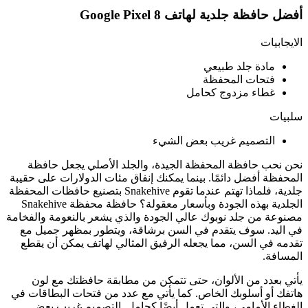
أفضل حافظة جلدية لهاتف Google Pixel 8
الايجابيات
مادة جلد طبيعي
فتحات المحفظة
غطاء مزدوج كحامل
سلبيات
التصميم غريب بعض الشيء
نحن نحب حافظة المحفظة الجيدة، والجلد الأصلي يجعل حافظة
المحفظة أفضل دائمًا. بينما يمكنك إنفاق مئات الدولارات على حقيبة
جلدية، فلماذا تهتم عندما تقوم Snakehive بتصنيع حافظات المحفظة
الجلدية بهذه الجودة وبأسعار معقولة؟ حافظة محفظة Snakehive
مصنوعة من جلد نوبوك عالي الجودة والذي يشعر بالنعومة والفخامة
في اليد. سوف يتقدم في السن برشاقة، ويتطور بمظهر جميل مع
تقدمه في السن، مما يجعله الرفيق المثالي لهاتف يمكن أن يقطع
المسافة.
يأتي بعدد من الألوان، حتى تتمكن من مطابقة حافظتك مع لون
هاتفك أو أسلوبك الخاص. كما يأتي مع عدد من فتحات البطاقات في
الغطاء الأمامي، والتي تعمل أيضًا كحامل. التصميم غريب بعض