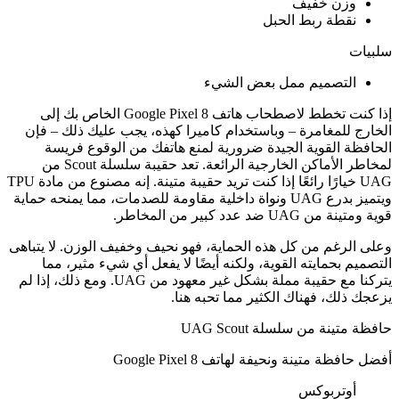
وزن خفيف
نقطة ربط الحبل
سلبيات
التصميم ممل بعض الشيء
إذا كنت تخطط لاصطحاب هاتف Google Pixel 8 الخاص بك إلى
الخارج للمغامرة – وباستخدام كاميرا كهذه، يجب عليك ذلك – فإن
الحافظة القوية الجيدة ضرورية لمنع هاتفك من الوقوع فريسة
لمخاطر الأماكن الخارجية الرائعة. تعد حقيبة سلسلة Scout من
UAG خيارًا رائعًا إذا كنت تريد حقيبة متينة. إنه مصنوع من مادة TPU
ويتميز بدرع UAG ونواة داخلية مقاومة للصدمات، مما يمنحه حماية
قوية ومتينة من UAG ضد عدد كبير من المخاطر.
وعلى الرغم من كل هذه الحماية، فهو نحيف وخفيف الوزن. لا يتباهى
التصميم بحمايته القوية، ولكنه أيضًا لا يفعل أي شيء مثير، مما
يتركنا مع حقيبة مملة بشكل غير معهود من UAG. ومع ذلك، إذا لم
يزعجك ذلك، فهناك الكثير مما تحبه هنا.
حافظة متينة من سلسلة UAG Scout
أفضل حافظة متينة ونحيفة لهاتف Google Pixel 8
أوتربوكس