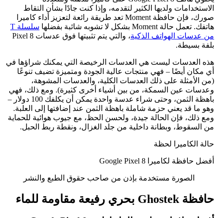
الاستخدامات ولديها الكثير لتقدمه، وإذا كنت جادًا بشأن التقاط
صورك، فإن حافظة Moment تعد طريقة رائعة لتعزيز أداء كاميرا
هاتفك. تعمل حالة Moment بشكل لا تشوبه شائبة بفضلها
سلسلة T
من عدسات الهواتف الذكية
، والتي يتم تثبيتها فوق عدسات Pixel 8
بلفة بسيطة.
هذه العدسات ليست هي العدسات الرخيصة التي يمكنك شراؤها في
أي مكان أيضًا – فهي منتجات عالية الجودة ومتميزة تضيف تنوعًا
(من الأمثلة على ذلك العدسات الكلية، والعدسات المشوهة،
وعدسات عين السمكة، من بين أشياء أخرى كثيرة). ومع ذلك، فهي
باهظة الثمن، وحتى شراء عدسة واحدة يمكن أن يكلفك 100 دولار –
وهو ما قد يعني حزمة شاملة باهظة الثمن عند إضافتها إلى العلبة.
ومع ذلك، فإن الحالة جيدة، ولحسن الحظ، مع جيوب هوائية للحماية
من السقوط، وبطانة داخلية من جلد الغزال، ونقطة ربط الحبل.
حالة الكاميرا لحظة
أفضل حافظة لكاميرا Google Pixel 8
الصورة مستخدمة بإذن من صاحب حقوق الطبع والنشر
حافظة Ghostek بحري رفيعة مقاومة للماء