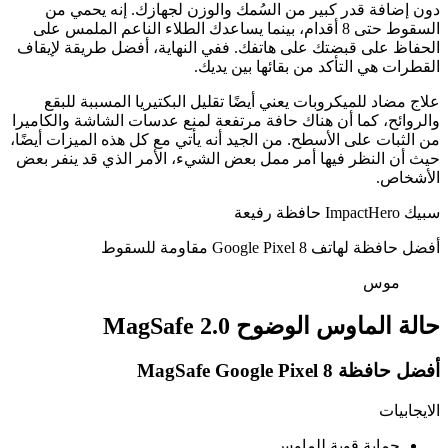
دون إضافة قدر كبير من السُمك والوزن لجهازك. إنه يحمي من
السقوط حتى 8 أقدام، بينما يساعدك الطلاء الناعم الملمس على
الحفاظ على قبضتك على هاتفك. ففي النهاية، أفضل طريقة لإيقاف
القطرات هي التأكد من بقائها بين يديك.
علاج مضاد للميكروبات يعني أيضًا تقليل البكتيريا المسببة للبقع
والروائح، كما أن هناك حافة مرتفعة لمنع عدسات الشاشة والكاميرا
من الثبات على الأسطح. من الجيد أنه يأتي مع كل هذه الميزات أيضًا،
حيث أن النظر فيها أمر ممل بعض الشيء، الأمر الذي قد ينفر بعض
الأشخاص.
سبيك ImpactHero حافظة رفيعة
أفضل حافظة لهاتف Google Pixel 8 مقاومة للسقوط
موس
حالة الماوس الوضوح 2.0 MagSafe
أفضل حافظة MagSafe Google Pixel 8
الايجابيات
حماية قوية للماوس