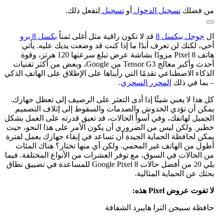
من فضلك
تسجيل الدخول
أو
تسجيل
لتفعل ذلك.
ال
جوجل بيكسل 8
قد لا تكون راقية مثل أغلى ثمناً
بكسل 8 برو
أخي، لكنك لن تعرف أبدًا ما إذا كنت قد وضعت يديك عليه. يأتي
هاتف Pixel 8 مزودًا بشاشة عرض تبلغ سرعتها 120 هرتز، وقوة
أحدث وأكبر معالج Tensor G3 من Google، وبعض من أكثر تقنيات
الذكاء الاصطناعي تقدمًا التي رأيناها على الإطلاق على الهاتف الذكي
– بما في ذلك
المحرر السحري
.
كل هذا لا يعني شيئًا إذا أدى التعثر على الرصيف إلى تعطل جهازك.
يمكن أن تؤدي الخدوش والصدمات والسقوط إلى إتلاف التصميم
الجميل لهاتفك، وفي أسوأ الحالات، قد تعيق قدرته على العمل بشكل
خطير. ولكن ليس من الضروري أن يكون الأمر على هذا النحو، حيث
يمكن لحافظة الحماية الجيدة أن تساعد في إبقاء جهازك يعمل لفترة
أطول من الهاتف غير المحمي. ولكن أي منها تختار؟ هناك المئات
من الحالات في السوق، مع توفر العشرات من الأنواع المختلفة. فيما
يلي 20 من أفضل حالات Google Pixel 8 للمساعدة في تضييق نطاق
بحثك عن الحماية المثالية.
لا تفوت عروض Pixel هذه:
حافظة سبيجن الترا هايبرد الشفافة