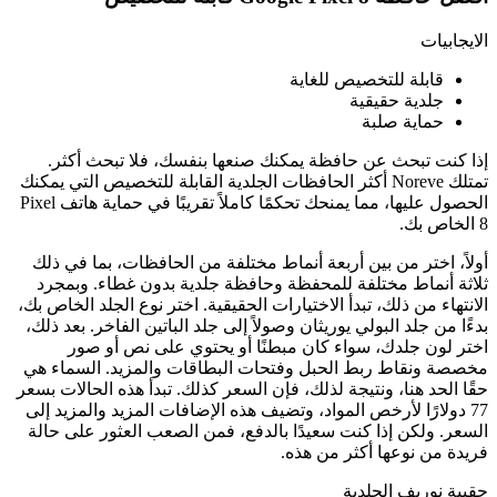
الايجابيات
قابلة للتخصيص للغاية
جلدية حقيقية
حماية صلبة
إذا كنت تبحث عن حافظة يمكنك صنعها بنفسك، فلا تبحث أكثر.
تمتلك Noreve أكثر الحافظات الجلدية القابلة للتخصيص التي يمكنك
الحصول عليها، مما يمنحك تحكمًا كاملاً تقريبًا في حماية هاتف Pixel
8 الخاص بك.
أولاً، اختر من بين أربعة أنماط مختلفة من الحافظات، بما في ذلك
ثلاثة أنماط مختلفة للمحفظة وحافظة جلدية بدون غطاء. وبمجرد
الانتهاء من ذلك، تبدأ الاختيارات الحقيقية. اختر نوع الجلد الخاص بك،
بدءًا من جلد البولي يوريثان وصولاً إلى جلد الباتين الفاخر. بعد ذلك،
اختر لون جلدك، سواء كان مبطنًا أو يحتوي على نص أو صور
مخصصة ونقاط ربط الحبل وفتحات البطاقات والمزيد. السماء هي
حقًا الحد هنا، ونتيجة لذلك، فإن السعر كذلك. تبدأ هذه الحالات بسعر
77 دولارًا لأرخص المواد، وتضيف هذه الإضافات المزيد والمزيد إلى
السعر. ولكن إذا كنت سعيدًا بالدفع، فمن الصعب العثور على حالة
فريدة من نوعها أكثر من هذه.
حقيبة نوريف الجلدية