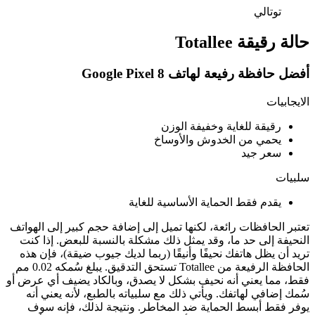
توتالي
حالة رقيقة Totallee
أفضل حافظة رفيعة لهاتف Google Pixel 8
الايجابيات
رقيقة للغاية وخفيفة الوزن
يحمي من الخدوش والأوساخ
سعر جيد
سلبيات
يقدم فقط الحماية الأساسية للغاية
تعتبر الحافظات رائعة، لكنها تميل إلى إضافة حجم كبير إلى الهواتف
النحيفة إلى حد ما، وقد يمثل ذلك مشكلة بالنسبة للبعض. إذا كنت
تريد أن يظل هاتفك نحيفًا وأنيقًا (ربما لديك جيوب ضيقة)، فإن هذه
الحافظة الرفيعة من Totallee تستحق التدقيق. يبلغ سُمكه 0.02 مم
فقط، مما يعني أنه نحيف بشكل لا يصدق، وبالكاد يضيف أي عرض أو
سُمك إضافي لهاتفك. ويأتي ذلك مع سلبياته بالطبع، لأنه يعني أنه
يوفر فقط أبسط الحماية ضد المخاطر. ونتيجة لذلك، فإنه سوف