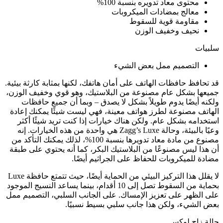
محتوى معاد تدويره بنسبة 100%
معالج بمضادات الميكروبات
مقاومة قوية للسقوط
نحيف وخفيف الوزن
سلبيات
التصميم ممل بعض الشيء
قد تحافظ حافظات الهاتف على أمان هاتفك، لكنها بمثابة كارثة بيئية.
جميعها بشكل عام مصنوعة من البلاستيك، وهو قوي وخفيف الوزن،
ولكنه أيضًا يدوم طويلاً بشكل لا يصدق – وبما أن جميع حافظات
الهاتف مصنوعة لطرز هواتف معينة، فهي ليست شيئًا يمكنك إعادة
استخدامه بشكل عام. ولكن هناك خيارات إذا كنت تريد شيئًا أكثر
وعيًا بالبيئة، وحالة Zagg’s Luxe هي واحدة من هذه الخيارات. إنه
مصنوع من مادة معاد تدويرها بنسبة 100%، لذلك يمكنك التأكد من
أن هذا ليس مصنوعًا من البلاستيك البكر، كما أنه يحتوي على طبقة
مضادة للميكروبات للحفاظ على الجراثيم أيضًا.
لا يقلل هذا التركيز البيئي من الحماية أيضًا، حيث تتمتع حافظة Luxe
بحماية من السقوط تصل إلى 10 أقدام، بينما يساعد النسيج الموجود
على الظهر على تعزيز الإمساك. على الجانب السلبي، التصميم ممل
بعض الشيء، ولكن هذا جانب سلبي بسيط نسبيًا.
حالة زاج لوكس