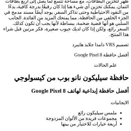
ظهر لتخزين البطاقات، مع مساحة تتسع لما يصل إلى أربع بطاقات
ائتمان. يمكنك تخزين أي شيء هنا إذا كان رقيقًا بدرجة كافية، بدءًا
من النقود الاحتياطية وحتى تذاكر السفر. يوجد أيضًا مسند مدمج في
الجزء الخلفي من الحافظة، مما يمنحك المزيد من الفائدة. الجانب
السلبي هو أنها قضية ضخمة، ببساطة لأنها يجب أن تكون كذلك.
السعر رائع، ولكن إذا كان لديك جيوب صغيرة، فكر مرتين قبل شراء
هذا المنتج.
تصميم VRS دامدا جلايد هايبرد
أفضل حافظة Google Pixel 8
علم الحالات
حافظة سيليكون نانو بوب من كيسولوجي
أفضل حافظة إبداعية لهاتف Google Pixel 8
الايجابيات
ملمس سيليكون رائع
مجموعات فريدة من الألوان المزدوجة
أربعة خيارات للاختيار من بينها