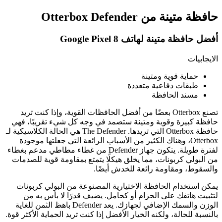
حافظة متينة من Otterbox Defender
أفضل حافظة متينة لهاتف Google Pixel 8
الايجابيات
حماية قوية ومتينة
طبقات دفاعية متعددة
مسند الحافظة
تصنع Otterbox بعضًا من أفضل الحافظات القوية، وإذا كنت تريد
حافظة كبيرة وقوية ومتينة ستصمد في وجه كل شيء تقريبًا، فهي
حافظة Otterbox التي تريدها. The Defender هي الحالة الكلاسيكية لـ
Otterbox، وهناك الكثير من الأسباب الرائعة التي جعلتها موجودة
لفترة طويلة. يتكون جهاز Defender من غطاء مطاطي مدعم بغطاء
من البولي كربونات، مما يخلق هيكلًا يتمتع بمقاومة قوية للصدمات
والسقوط، ومقاومة رائعة للخدش أيضًا.
يمكن استخدام الحافظة الاختيارية المصنوعة من البولي كربونات
لتثبيت هاتفك على الحزام أو كحامل. يضيف قدرًا لا بأس به من
الوزن والسمك الإضافي لجهازك. يعد Defender باهظ الثمن للغاية
بالنسبة للحالة، ولكنه الخيار الأفضل إذا كنت تريد الحماية الأكثر قوة.