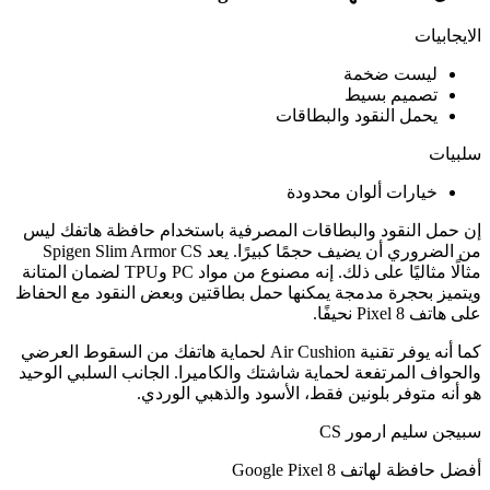
الايجابيات
ليست ضخمة
تصميم بسيط
يحمل النقود والبطاقات
سلبيات
خيارات ألوان محدودة
إن حمل النقود والبطاقات المصرفية باستخدام حافظة هاتفك ليس
من الضروري أن يضيف حجمًا كبيرًا. يعد Spigen Slim Armor CS
مثالًا مثاليًا على ذلك. إنه مصنوع من مواد PC وTPU لضمان المتانة
ويتميز بحجرة مدمجة يمكنها حمل بطاقتين وبعض النقود مع الحفاظ
على هاتف Pixel 8 نحيفًا.
كما أنه يوفر تقنية Air Cushion لحماية هاتفك من السقوط العرضي
والحواف المرتفعة لحماية شاشتك والكاميرا. الجانب السلبي الوحيد
هو أنه متوفر بلونين فقط، الأسود والذهبي الوردي.
سبيجن سليم ارمور CS
أفضل حافظة لهاتف Google Pixel 8