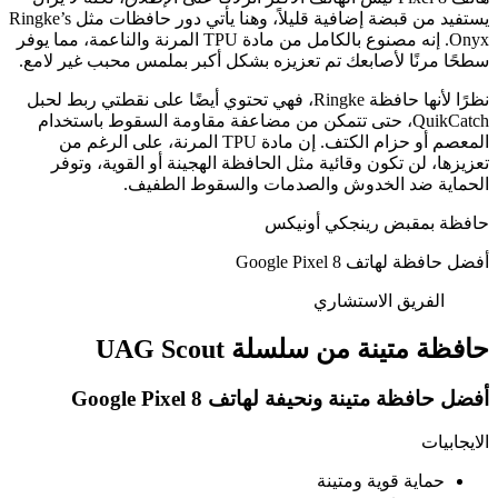
يستفيد من قبضة إضافية قليلاً، وهنا يأتي دور حافظات مثل Ringke’s
Onyx. إنه مصنوع بالكامل من مادة TPU المرنة والناعمة، مما يوفر
سطحًا مرنًا لأصابعك تم تعزيزه بشكل أكبر بملمس محبب غير لامع.
نظرًا لأنها حافظة Ringke، فهي تحتوي أيضًا على نقطتي ربط لحبل
QuikCatch، حتى تتمكن من مضاعفة مقاومة السقوط باستخدام
المعصم أو حزام الكتف. إن مادة TPU المرنة، على الرغم من
تعزيزها، لن تكون وقائية مثل الحافظة الهجينة أو القوية، وتوفر
الحماية ضد الخدوش والصدمات والسقوط الطفيف.
حافظة بمقبض رينجكي أونيكس
أفضل حافظة لهاتف Google Pixel 8
الفريق الاستشاري
حافظة متينة من سلسلة UAG Scout
أفضل حافظة متينة ونحيفة لهاتف Google Pixel 8
الايجابيات
حماية قوية ومتينة