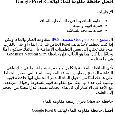
أفضل حافظة مقاومة للماء لهاتف Google Pixel 8
الايجابيات
مقاوم للماء، بما في ذلك أغطية المنافذ
حماية قوية ومتينة
حماية مدمجة للشاشة
ال
يتمتع Google Pixel 8 بتصنيف IP68
لمقاومة الغبار والماء، ولكن
إذا كنت تخطط لأخذ هاتف Pixel الخاص بك إلى الماء أو حتى بالقرب
منه، فقد تحتاج إلى بعض التطمينات الإضافية بأن هاتفك سيكون آمنًا
وجافًا. إذا كان هذا هو الحال، فإن حافظة Ghostek’s Nautical Slim
هي ما تحتاجه.
تأتي الحافظة المغلقة بالكامل مع حماية شاملة، بما في ذلك واقي
الشاشة المدمج ومقابس المنافذ المقاومة للماء التي تضمن الحفاظ
على هاتفك آمنًا من دخول الماء المدمر المحتمل. إنها حافظة قوية
ومتينة في حد ذاتها أيضًا، مع مقاومة قوية للسقوط وحواف مرتفعة،
مع الأخذ في الاعتبار أن كل هذه الحماية تضيف قدرًا معينًا من الحجم
إلى العلبة.
حافظة Ghostek بحري رفيعة مقاومة للماء
أفضل حافظة مقاومة للماء لهاتف Google Pixel 8