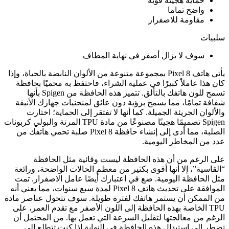
حماية هجينة قوية
واضح تماما
مقاومة للاصفرار
سلبيات
سوف لا يزال أصفر في نهاية المطاف
يأتي هاتف Pixel 8 بمجموعة متنوعة من الألوان النابضة بالحياة، وإذا
كان هذا عاملاً كبيرًا في عملية الشراء، فاحتفظ به محميًا بحافظة
تسمح للون هاتفك بالتألق. تتميز هذه الحافظة من Spigen بأنها
شفافة تمامًا، مما يسمح برؤية دون عائق لمنحنيات جهازك الأنيقة
والألوان الجريئة الجميلة. كما أنها لا تفتقر إلى الحماية؛ اختارت
Spigen تصميمًا هجينًا مصنوعًا من مادة TPU المرنة والبولي كربونات
الصلبة، مما أدى إلى إنشاء حافظة Pixel 8 صلبة تحمي هاتفك من
عدد من المخاطر اليومية.
على الرغم من أن هذه الحافظة ليست وقائية مثل الحافظة
“القاسية”، إلا أنها أقوى بكثير من معظم الحالات الواضحة، ورائعة
مثل الحافظة اليومية. ضع في اعتبارك أيضًا عامل الاصفرار. تمت
الموافقة على تحديث هاتف Pixel 8 لمدة سبع سنوات، مما يعني أنه
من الممكن أن يستمر هاتفك لفترة طويلة. سوف تتحول عناصر مادة
TPU الخاصة بهذه الحافظة إلى اللون الأصفر مع تقدم العمر، على
الرغم من معالجتها لتقليل السرعة التي تعمل بها. من المحتمل أن
تضطر إلى استبدال هذه الحافظة في النهاية إذا كنت تتطلع إلى