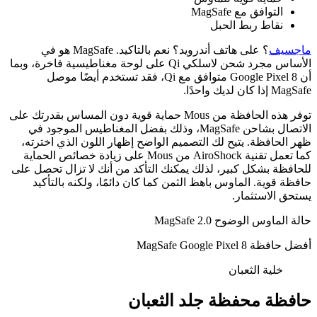
التوافق مع MagSafe
نقاط ربط الحبل
ماجسيف
؟ على هاتف أندرويد؟ نعم بالتاكيد. MagSafe هو في
الأساس مجرد شحن لاسلكي Qi على لوحة مغناطيسية فاخرة، وبما
أن Google Pixel 8 متوافق مع Qi، فقد تستخدم أيضًا موصل
MagSafe إذا كان لديك واحدًا.
توفر هذه الحافظة من Mous حماية قوية دون المساس بقدرتك على
الاتصال بشاحن MagSafe، وذلك بفضل المغناطيس الموجود في
ظهر الحافظة. يتيح لك التصميم الواضح إظهار اللون الذي اخترته،
كما تعمل تقنية AiroShock من Mous على زيادة خصائص الحماية
للحافظة بشكل كبير، لذلك يمكنك التأكد من أنك لا تزال تحصل على
حافظة قوية. الماوس باهظ الثمن كما كان دائمًا، ولكنه بالتأكيد
يستحق الاستثمار.
حالة الماوس الوضوح 2.0 MagSafe
أفضل حافظة MagSafe Google Pixel 8
خلية الثعبان
حافظة محفظة جلد الثعبان