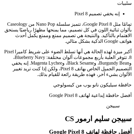
سلبيات
إنه يخفي تصميم Pixel 8
تمامًا مثل Google Pixel 8، تتميز سلسلة Nano Pop من Caseology
بألوان ثنائية اللون في كل تصميم، مما يمنحها مظهرًا رياضيًا يستحق
الاهتمام بالتأكيد. والنتيجة هي تصميم ممتع وممتع يكمل أحدث
هواتف Google الذكية بشكل مثالي.
أكبر ميزة لهذه الحالة هي أنها تسلط الضوء على شريط كاميرا Pixel
8. تتوفر العلبة بأربع مجموعات ألوان مختلفة: Blueberry Navy،
وBurgundy Bean، وBlack Sesame، وMagenta Lychee. إنه يخفي
التصميم الجميل الخاص بهاتف Pixel 8، ولكن إذا كنت تريد تغيير
الألوان بشيء آخر، فهذه طريقة رائعة للقيام بذلك.
حافظة سيليكون نانو بوب من كيسولوجي
أفضل حافظة إبداعية لهاتف Google Pixel 8
سبيجن
سبيجن سليم ارمور CS
أفضل حافظة لهاتف Google Pixel 8