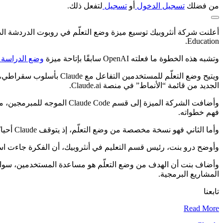
من فضلك
تسجيل الدخول
أو
تسجيل
لتفعل ذلك.
Education.
وتشبه هذه الخطوة ما فعلته OpenAI سابقًا بإتاحة ميزة
وضع الدراسة Study Mode
ويتيح وضع التعلّم للمستخ
الجديد من قائمة “الأنماط” في منصة Claude.ai.
فهم خطواته.
وأما الثاني فهو نسخة مخصصة من وضع التعلّم، إذ يتوقف Claude أحيانًا عن كتابة الكود، ويضع تعليقًا “#TODO” ليحث المستخدم على إكمال جزء من الشفرة بنفسه، في محاولة لتعزيز المهارات العملية.
وأوضح درو بنت، رئيس قسم التعليم في أنثروبيك، أن الفكرة جاءت ا
وأضاف بنت أن الهدف من وضع التعلّم هو مساعدة المستخدمين، سواء كا
المشاريع البرمجية.
تابعنا
Read More