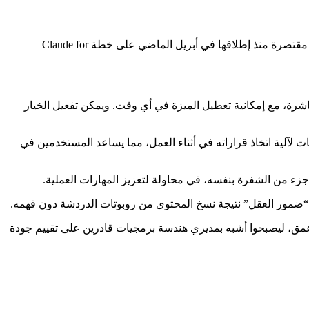
أعلنت شركة أنثروبيك توسيع ميزة وضع التعلّم في روبوت الدردشة الذكي Claude لتصبح متاحة لكافة المستخدمين والمطورين، بعد أن كانت مقتصرة منذ إطلاقها في أبريل الماضي على خطة Claude for
 بدلًا من تقديمها مباشرة، مع إمكانية تعطيل الميزة في أي وقت. ويمكن تفعيل الخيار
زة إلى قسم Claude Code الموجه للمبرمجين، مع وضعين مختلفين: الأول هو الوضع التفسيري، إذ يعرض Claude ملخصات لآلية اتخاذ قراراته في أثناء العمل، مما يساعد المستخدمين في
“ضمور العقل” نتيجة نسخ المحتوى من روبوتات الدردشة دون فهمه.
أعمق، ليصبحوا أشبه بمديري هندسة برمجيات قادرين على تقييم جودة