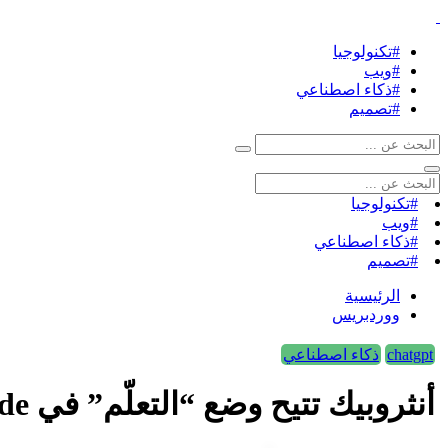
#تكنولوجيا
#ويب
#ذكاء اصطناعي
#تصميم
#تكنولوجيا
#ويب
#ذكاء اصطناعي
#تصميم
الرئيسية
ووردبريس
chatgpt
ذكاء اصطناعي
أنثروبيك تتيح وضع “التعلّم” في Claude لكافة المستخدمين