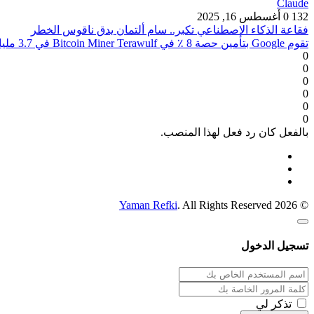
Claude
132
0
أغسطس 16, 2025
فقاعة الذكاء الاصطناعي تكبر.. سام ألتمان يدق ناقوس الخطر
تقوم Google بتأمين حصة 8 ٪ في Bitcoin Miner Terawulf في 3.7 مليار دولار من الذكاء الاصطناعى استضافة صفقة ميجا
0
0
0
0
0
0
بالفعل كان رد فعل لهذا المنصب.
Yaman Refki
. All Rights Reserved
© 2026
تسجيل الدخول
تذكر لي