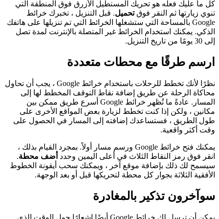
كل ما عليك فعله هو تحريك المستطيل الأزرق فوق المنطقة التي
تنوي زيارتها ثم النقر فوق
تحميل
. قبل التنزيل ، تخبرك خرائط
Google بالمساحة التي ستشغلها الخرائط التي تم تنزيلها على هاتفك
الذكي. يمكنك استخدام الخرائط غير المتصلة بالإنترنت لمدة تصل
إلى 30 يومًا من تاريخ التنزيل.
ارسم طرقًا مع محطات متعددة
نظرًا لأنك تخطط للرحلات باستخدام خرائط Google ، يجب أن تحاول
محاكاة الرحلة عن طريق إضافة نقاط التوقف المخطط لها إلى
المسار. عادةً ما تُظهر خرائط Google أسرع طريق ممكن بين
مكانين ، ولكن إذا كنت تخطط لزيارة بعض المواقع الأخرى على
طول الطريق ، فستساعدك إضافته إلى المسار في الحصول على
وقت أكثر واقعية.
يمكنك فتح خرائط Google ورسم مسار أولاً. بمجرد القيام بذلك ،
انقر فوق رمز النقاط الثلاث في أعلى اليمين وحدد
أضف محطة
.
سيسمح لك ذلك بإضافة موقع آخر ، ويمكنك سحب أيقونة الخطوط
الأفقية الثلاثة بجوار كل محطة لتحريكها قبل أو بعد الوجهة.
س
وآخرون تذكير بالمغادرة
يمكن أن ترسل لك خرائط Google أيضًا إشعارًا حول الوقت الذي