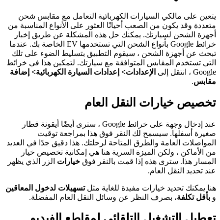
يتعين على مالكي السيارات الكهربائية التعامل مع مقابس شحن
متعددة وقد يكون من الصعب أحيانًا العثور على الأنواع المناسبة من
أجهزة الشحن لسيارتك. يمكنك حل هذه المشكلة عن طريق إخبار
خرائط Google بأنواع الشحن التي تستخدمها EV الخاصة بك. عندما
تبحث عن أجهزة الشحن ، سيقوم التطبيق بتسليط الضوء على تلك
التي تستخدم المقابس المتوافقة مع سيارتك. لتمكين هذا في خرائط
Google ، انتقل إلى
الإعدادات> إعدادات السيارة الكهربائية> إضافة
مقابس
.
تخصيص خيارات النقل العام
عند إدخال وجهة على خرائط Google ، سترى أيضًا أيقونة قطار
صغيرة أسفلها. سيسمح لك النقر فوق هذا بمراجعة توقيت
المواصلات العامة والطرق المتاحة لرحلتك. هذا دقيق جدًا في العديد
من الأماكن ، ولكن الميزة السرية هنا هي إمكانية تخصيص خيار
المسار هذا. سترى هذه إذا قمت بالنقر فوق
خيارات
الزر الذي يظهر
عند تحديد النقل العام.
هنا يمكنك تحديد خيارات مفيدة للغاية مثل
تسهيلات لدخول المعاقين
و
بأقل تكلفة
، بصرف النظر عن وسائل النقل العام المفضلة.
تعطيل التشغيل التلقائي لمقاطع الفيديو