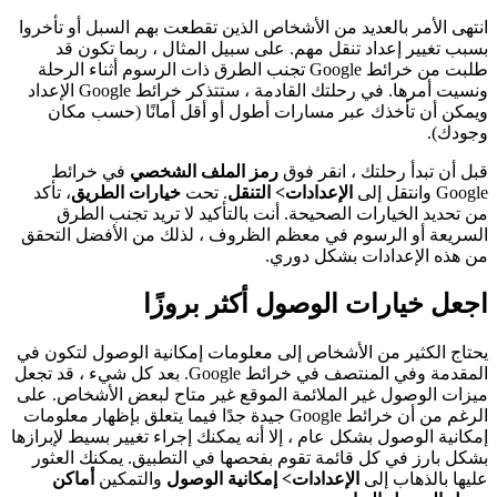
انتهى الأمر بالعديد من الأشخاص الذين تقطعت بهم السبل أو تأخروا
بسبب تغيير إعداد تنقل مهم. على سبيل المثال ، ربما تكون قد
طلبت من خرائط Google تجنب الطرق ذات الرسوم أثناء الرحلة
ونسيت أمرها. في رحلتك القادمة ، ستتذكر خرائط Google الإعداد
ويمكن أن تأخذك عبر مسارات أطول أو أقل أمانًا (حسب مكان
وجودك).
قبل أن تبدأ رحلتك ، انقر فوق
رمز الملف الشخصي
في خرائط
Google وانتقل إلى
الإعدادات> التنقل
. تحت
خيارات الطريق
، تأكد
من تحديد الخيارات الصحيحة. أنت بالتأكيد لا تريد تجنب الطرق
السريعة أو الرسوم في معظم الظروف ، لذلك من الأفضل التحقق
من هذه الإعدادات بشكل دوري.
اجعل خيارات الوصول أكثر بروزًا
يحتاج الكثير من الأشخاص إلى معلومات إمكانية الوصول لتكون في
المقدمة وفي المنتصف في خرائط Google. بعد كل شيء ، قد تجعل
ميزات الوصول غير الملائمة الموقع غير متاح لبعض الأشخاص. على
الرغم من أن خرائط Google جيدة جدًا فيما يتعلق بإظهار معلومات
إمكانية الوصول بشكل عام ، إلا أنه يمكنك إجراء تغيير بسيط لإبرازها
بشكل بارز في كل قائمة تقوم بفحصها في التطبيق. يمكنك العثور
عليها بالذهاب إلى
الإعدادات> إمكانية الوصول
والتمكين
أماكن