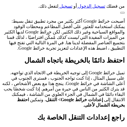
من فضلك
تسجيل الدخول
أو
تسجيل
لتفعل ذلك.
أصبحت خرائط Google أكثر بكثير من مجرد تطبيق تنقل بسيط:
يمكنك استخدامه للعثور على أفضل المطاعم ومحطات الوقود
والمواقع السياحية وغير ذلك الكثير. لكن خرائط Google لديها الكثير
من الميزات المفيدة التي
ليست كذلك
مُمكّن افتراضيًا ، لذلك قمنا
بتجميع العناصر المفضلة لدينا هنا. في المرة التالية التي تفتح فيها
التطبيق ، اضبط هذه الإعدادات لتعزيز تجربة خرائط Google.
احتفظ دائمًا بالخريطة باتجاه الشمال
تميل خرائط Google إلى توجيه الخريطة في الاتجاه الذي تواجهه.
على سبيل المثال ، إذا كنت تواجه الجنوب ، فسترى الجنوب في
أعلى الشاشة في خرائط Google. ينجح هذا مع بعض الأشخاص ، لكنه
قد يترك الكثير من الناس في حيرة من أمرهم. إذا كنت شخصًا يحب
البقاء دائمًا في الشمال في الجزء العلوي من الشاشة ، فيمكنك
الانتقال إلى
إعدادات خرائط Google> التنقل
، وتمكين
احتفظ
بخريطة الشمال لأعلى
.
راجع إعدادات التنقل الخاصة بك