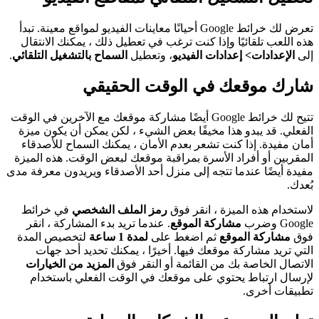
تعرض لك خرائط Google أحيانًا معاينات الفيديو لمواقع معينة. تبدأ
هذه اللعب تلقائيًا وإذا كنت ترغب في تعطيل ذلك ، يمكنك الانتقال
إلى
الإعدادات> إعدادات الفيديو
، وتعطيل
السماح بالتشغيل التلقائي
.
شارك موقعك في الوقت الحقيقي
تتيح لك خرائط Google أيضًا مشاركة موقعك مع الآخرين في الوقت
الفعلي. قد يبدو هذا مخيفًا بعض الشيء ، لكن يمكن أن يكون ميزة
أمان مفيدة. إذا كنت تشعر بعدم الأمان ، يمكنك السماح للأصدقاء
المقربين أو أفراد الأسرة بمراقبة موقعك لبعض الوقت. هذه الميزة
مفيدة أيضًا عندما تتجه إلى منزل أحد الأصدقاء ويريدون معرفة مدى
بُعدك.
لاستخدام هذه الميزة ، انقر فوق
رمز الملف الشخصي
في خرائط
Google وضرب
مشاركة الموقع
. عندما تريد بدء المشاركة ، انقر
فوق
مشاركة الموقع
ثم اضغط على
لمدة 1 ساعة
لتخصيص المدة
التي تريد مشاركة موقعك فيها. أخيرًا ، يمكنك تحديد أحد جهات
الاتصال الخاصة بك من القائمة أو النقر فوق
المزيد من الخيارات
لإرسال ارتباط يحتوي على موقعك في الوقت الفعلي باستخدام
تطبيقات أخرى.