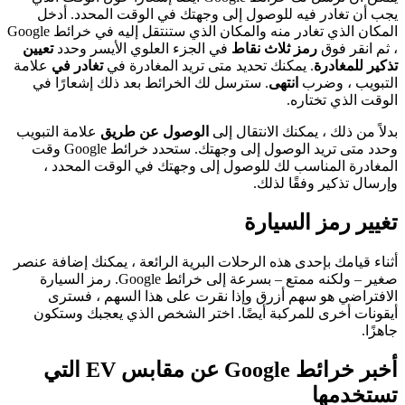
يجب أن تغادر فيه للوصول إلى وجهتك في الوقت المحدد. أدخل
المكان الذي تغادر منه والمكان الذي ستنتقل إليه في خرائط Google
، ثم انقر فوق
رمز ثلاث نقاط
في الجزء العلوي الأيسر وحدد
تعيين
تذكير للمغادرة
. يمكنك تحديد متى تريد المغادرة في
تغادر في
علامة
التبويب ، وضرب
انتهى
. سترسل لك الخرائط بعد ذلك إشعارًا في
الوقت الذي تختاره.
بدلاً من ذلك ، يمكنك الانتقال إلى
الوصول عن طريق
علامة التبويب
وحدد متى تريد الوصول إلى وجهتك. ستحدد خرائط Google وقت
المغادرة المناسب لك للوصول إلى وجهتك في الوقت المحدد ،
وإرسال تذكير وفقًا لذلك.
تغيير رمز السيارة
أثناء قيامك بإحدى هذه الرحلات البرية الرائعة ، يمكنك إضافة عنصر
صغير – ولكنه ممتع – بسرعة إلى خرائط Google. رمز السيارة
الافتراضي هو سهم أزرق وإذا نقرت على هذا السهم ، فسترى
أيقونات أخرى للمركبة أيضًا. اختر الشخص الذي يعجبك وستكون
جاهزًا.
أخبر خرائط Google عن مقابس EV التي
تستخدمها