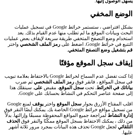
يسهل الوصول إليها
.
الوضع المخفي
بشكل افتراضي ، ستستمر خرائط Google في تسجيل عمليات
البحث وبيانات الموقع ما لم تطلب منها عدم القيام بذلك. يعد
استخدام وضع التصفح المتخفي طريقة سريعة لإيقاف بعض عمليات
التتبع في خرائط Google. اضغط على
رمز الملف الشخصي
واختر
قم بتشغيل وضع التصفح المتخفي
.
إيقاف سجل الموقع مؤقتًا
إذا كنت تفضل عدم السماح لخرائط Google بالاحتفاظ بعلامة تبويب
في سجل المواقع ، فانقر فوق
رمز الملف الشخصي
ثم ضرب
بياناتك في الخرائط
. تحت
سجل الموقع
، مقبض
على
. سينقلك هذا
إلى صفحة عناصر التحكم في النشاط بحسابك على Google.
اقلب المفتاح الأزرق بجوار
سجل الموقع
واختر
يوقف
لمنع Google
من تسجيل مواقع خرائط Google الخاصة بك. يمكنك أيضًا النقر فوق
إدارة النشاط
لمراجعة جميع المواقع المحفوظة مسبقًا وإزالتها. بدلاً
من ذلك ، يمكنك الاحتفاظ بسجل الموقع ممكّنًا والنقر فوق
الحذف
التلقائي
لجعل Google تحذف هذه البيانات بمجرد مرور ثلاثة أشهر
عليها.