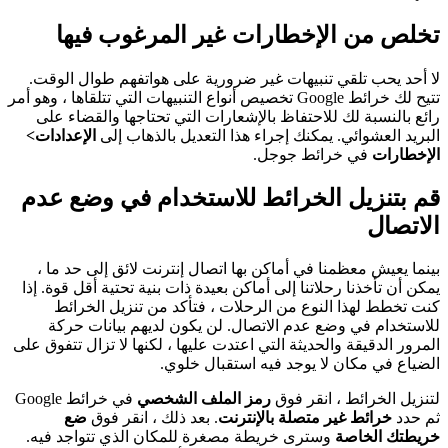
تخلص من الإخطارات غير المرغوب فيها
لا أحد يحب تلقي تنبيهات غير ضرورية على هواتفهم طوال الوقت.
تتيح لك خرائط Google تخصيص أنواع التنبيهات التي تتلقاها ، وهو أمر
رائع بالنسبة لك للاحتفاظ بالإشعارات التي تحتاجها والقضاء على
البريد العشوائي. يمكنك إجراء هذا التعديل بالذهاب إلى
الإعدادات>
الإخطارات
في خرائط جوجل.
قم بتنزيل الخرائط للاستخدام في وضع عدم
الاتصال
بينما يعيش معظمنا في أماكن بها اتصال إنترنت لائق إلى حد ما ،
يمكن أن تأخذنا رحلاتنا إلى أماكن بعيدة ذات بنية تحتية أقل قوة. إذا
كنت تخطط لهذا النوع من الرحلات ، فتأكد من تنزيل الخرائط
للاستخدام في وضع عدم الاتصال. لن يكون لديهم بيانات حركة
المرور الدقيقة والحديثة التي اعتدت عليها ، لكنها لا تزال تتفوق على
الضياع في مكان لا يوجد فيه استقبال خلوي.
لتنزيل الخرائط ، انقر فوق
رمز الملف الشخصي
في خرائط Google
ثم حدد
خرائط غير متصلة بالإنترنت
. بعد ذلك ، انقر فوق
ضع
خريطتك الخاصة
وسترى خريطة مصغرة للمكان الذي تتواجد فيه.