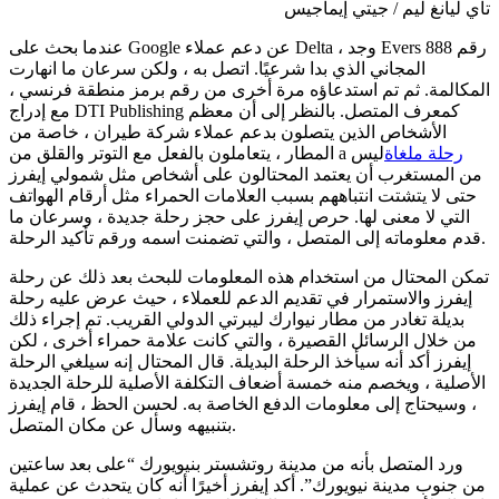
تاي ليانغ ليم / جيتي إيماجيس
عندما بحث على Google عن دعم عملاء Delta ، وجد Evers رقم 888
المجاني الذي بدا شرعيًا. اتصل به ، ولكن سرعان ما انهارت
المكالمة. ثم تم استدعاؤه مرة أخرى من رقم برمز منطقة فرنسي ،
مع إدراج DTI Publishing كمعرف المتصل. بالنظر إلى أن معظم
الأشخاص الذين يتصلون بدعم عملاء شركة طيران ، خاصة من
رحلة ملغاة
ليس
المطار ، يتعاملون بالفعل مع التوتر والقلق من a
من المستغرب أن يعتمد المحتالون على أشخاص مثل شمولي إيفرز
حتى لا يتشتت انتباههم بسبب العلامات الحمراء مثل أرقام الهواتف
التي لا معنى لها. حرص إيفرز على حجز رحلة جديدة ، وسرعان ما
قدم معلوماته إلى المتصل ، والتي تضمنت اسمه ورقم تأكيد الرحلة.
تمكن المحتال من استخدام هذه المعلومات للبحث بعد ذلك عن رحلة
إيفرز والاستمرار في تقديم الدعم للعملاء ، حيث عرض عليه رحلة
بديلة تغادر من مطار نيوارك ليبرتي الدولي القريب. تم إجراء ذلك
من خلال الرسائل القصيرة ، والتي كانت علامة حمراء أخرى ، لكن
إيفرز أكد أنه سيأخذ الرحلة البديلة. قال المحتال إنه سيلغي الرحلة
الأصلية ، ويخصم منه خمسة أضعاف التكلفة الأصلية للرحلة الجديدة
، وسيحتاج إلى معلومات الدفع الخاصة به. لحسن الحظ ، قام إيفرز
بتنبيهه وسأل عن مكان المتصل.
ورد المتصل بأنه من مدينة روتشستر بنيويورك “على بعد ساعتين
من جنوب مدينة نيويورك”. أكد إيفرز أخيرًا أنه كان يتحدث عن عملية