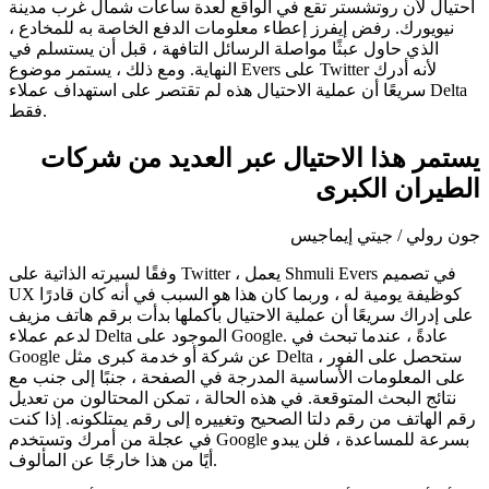
احتيال لأن روتشستر تقع في الواقع لعدة ساعات شمال غرب مدينة
نيويورك. رفض إيفرز إعطاء معلومات الدفع الخاصة به للمخادع ،
الذي حاول عبثًا مواصلة الرسائل التافهة ، قبل أن يستسلم في
النهاية. ومع ذلك ، يستمر موضوع Evers على Twitter لأنه أدرك
سريعًا أن عملية الاحتيال هذه لم تقتصر على استهداف عملاء Delta
فقط.
يستمر هذا الاحتيال عبر العديد من شركات
الطيران الكبرى
جون رولي / جيتي إيماجيس
وفقًا لسيرته الذاتية على Twitter ، يعمل Shmuli Evers في تصميم
UX كوظيفة يومية له ، وربما كان هذا هو السبب في أنه كان قادرًا
على إدراك سريعًا أن عملية الاحتيال بأكملها بدأت برقم هاتف مزيف
لدعم عملاء Delta الموجود على Google. عادةً ، عندما تبحث في
Google عن شركة أو خدمة كبرى مثل Delta ، ستحصل على الفور
على المعلومات الأساسية المدرجة في الصفحة ، جنبًا إلى جنب مع
نتائج البحث المتوقعة. في هذه الحالة ، تمكن المحتالون من تعديل
رقم الهاتف من رقم دلتا الصحيح وتغييره إلى رقم يمتلكونه. إذا كنت
في عجلة من أمرك وتستخدم Google بسرعة للمساعدة ، فلن يبدو
أيًا من هذا خارجًا عن المألوف.