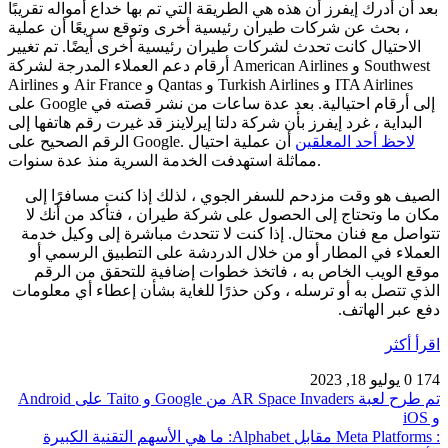
بعد أن أدرك إيفرز أن هذه هي الطريقة التي تم بها خداع أمواله تقريبًا
، بحث عن شركات طيران رئيسية أخرى وتوقع سريعًا أن عملية
الاحتيال كانت تحدث لشركات طيران رئيسية أخرى أيضًا. تم تغيير
أرقام دعم العملاء المدرجة لشركة American Airlines و Southwest
Airlines و Air France و Qantas و Turkish Airlines و ITA Airlines
على Google إلى أرقام احتيالية. بعد عدة ساعات من نشر قصته في
البداية ، غرد إيفرز بأن شركة دلتا إيرلاينز قد غيرت رقم هاتفها إلى
لاحظ أحد المعلقين
أن عملية احتيال
الرقم الصحيح على Google.
مماثلة استهدفت الخدمة السرية منذ عدة سنوات.
الصيف هو وقت مزدحم للسفر الجوي ، لذلك إذا كنت مسافرًا إلى
مكان ما وتحتاج إلى الحصول على شركة طيران ، فتأكد من أنك لا
تتواصل مع فنان محتال. إذا كنت لا تتحدث مباشرة إلى وكيل خدمة
العملاء في المطار أو من خلال الدردشة على التطبيق الرسمي أو
موقع الويب الخاص به ، فاتخذ خطوات إضافية للتحقق من الرقم
الذي تتصل به أو ترسله ، وكن حذرًا للغاية بشأن إعطاء أي معلومات
دفع عبر الهاتف.
اقرأ أكثر
174
0
يوليو 18, 2023
تم طرح لعبة AR Space Invaders من Google و Taito على Android
و iOS
: Meta Platforms مقابل Alphabet: ما هي الأسهم التقنية الكبيرة