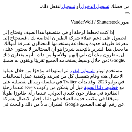
من فضلك
تسجيل الدخول
أو
تسجيل
لتفعل ذلك.
صور VanderWolf / Shutterstock
إذا كنت تخطط لرحلة أو في منتصفها هذا الصيف وتحتاج إلى
الحصول على دعم عملاء شركة الطيران الخاصة بك ، فستحتاج إلى
معرفة طريقة جديدة ومخادعة يستخدمها المحتالون لسرقة أموالك.
ما يجعل هذا الشرير بالتحديد شريرًا هو أن المحتالين لا يبحثون عنك ،
بل ينتظرون منك أن تأتي إليهم. والأسوأ من ذلك ، أنهم يفعلون ذلك
من خلال وسيط يستخدمه الجميع تقريبًا ويثقون به ضمنيًا: Google.
مستخدم تويتر
شمولي إيفرز
تم استهدافه مؤخرًا من خلال عملية
الاحتيال هذه وقام بتفصيل كل من تجربته وكيفية عمل المخالفات
في سلسلة رسائل تفصيلية على Twitter في يوليو 2023. وقد بدأت
عندما رحلة Evers مع
خطوط دلتا الجوية
قبل أن يتمكن من ركوب
الطائرة في مطار جون كنيدي الدولي. عندما رأى طابورًا طويلًا
متوقعًا في مكتب خدمة العملاء في دلتا ، اختار الاتصال بشركة
الطيران بدلاً من ذلك والبحث في Google عن رقم الهاتف الصحيح.