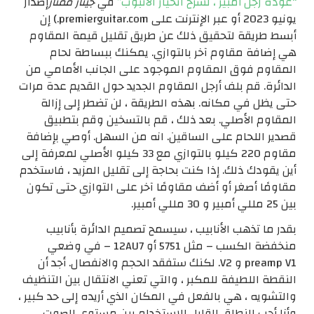
“عودة رجل أمبير ، لشرح انحياز الأنبوب”
في
جيتار ممتاز
إصدار
يونيو 2023 أو عبر الإنترنت على premierguitar.com.) إن
أبسط طريقة لتحقيق ذلك عن طريق تقليل قيمة المقاوم
هي إضافة مقاوم آخر بالتوازي. يمكنك ببساطة لحام
المقاوم فوق المقاوم الموجود على الجانب الأمامي من
الدائرة. قم بلف أرجل المقاوم الجديد حول القديم عدة مرات
حتى يظل في مكانه. بهذه الطريقة ، لن تضطر إلى إزالة
المقاوم الأصلي. بعد ذلك ، قم بالتسخين وقم بتطبيق
قصدير اللحام على الساقين. انه من السهل. أوصي بإضافة
مقاوم 220 كيلو بالتوازي مع 33 كيلو الأصلي لمعرفة إلى
أين يقودك ذلك. إذا كنت بحاجة إلى تقليل المزيد ، فاستخدم
مقاومًا أصغر أو أضف مقاومًا آخر على التوازي حتى تكون
بين 25 مللي أمبير و 30 مللي أمبير.
بقدر ما تذهب الأنابيب ، سيسمح تصميم الدائرة بأنابيب
منخفضة الكسب – مثل 5751 أو 12AU7 – في وضعي
preamp V1 و V2. لكنك ستفقد الحجم والانفصال. أجد أن
النقطة اللطيفة للمكبر ، والتي تعني الانتقال بين التنظيف
والتشويه ، هي بالفعل في المكان الذي أريده إلى حد كبير ،
وأنا أحب النطاق القابل للاستخدام بين مستوى الصوت