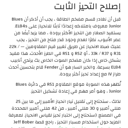
إصلاح التحيز الثابت
قبل أن نغادر قسم مضخم الطاقة ، يجب أن أذكر أن Blues
Junior معروف بامتلاكه إعدادًا ثابتًا للانحياز على EL84s.
يستفيد الصغار من التحيز الأكثر برودة ، مما يزيد أيضًا من
عمر الأنبوب. نظرًا لعدم وجود قدر متاح من التحيز ، يجب
عليك ضبط الانحياز عن طريق تغيير قيم المقاومين — 22k /
R31 و 33k / R37 ، أو R52 و R51 في الطرز الأحدث. هذا مفيد
بشكل خاص إذا كان مضخم الصوت الخاص بك يرتدي أنابيب
EL84 بسرعة. والخبر السار هو أن Fender قام بتحسين أحدث
طراز IV مع إعداد تحيز أكثر برودة.
تُظهر هذه الصورة موقع المقاوم R51 في دائرة Blues
Junior ، وهو أمر مهم في إعادة تشكيل التحيز.
لذلك ، ستحتاج إلى تقليل تيار انحياز الأمبير إلى ما بين 25
مللي أمبير و 30 مللي أمبير ، من 42 مللي أمبير المحددة
في المصنع. (ستحتاج إلى اختبار تحيز لقياس الانحياز. لمعرفة
المزيد حول استخدام مسبار التحيز ، راجع قصة Jeff Bober