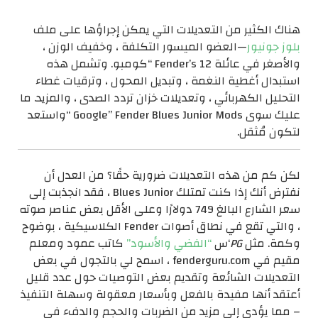
هناك الكثير من التعديلات التي يمكن إجراؤها على ملف
بلوز جونيور
—العضو الميسور التكلفة ، وخفيف الوزن ،
والأصغر في عائلة Fender’s 12 “كومبو. وتشمل هذه
استبدال أغطية النغمة ، وتبديل المحول ، وترقيات غطاء
التحليل الكهربائي ، وتعديلات خزان تردد الصدى ، والمزيد. ما
عليك سوى Google” Fender Blues Junior Mods “واستعد
لتكون مُثقل.
لكن كم من هذه التعديلات ضرورية حقًا؟ من العدل أن
نفترض أنك إذا كنت تمتلك Blues Junior ، فقد انجذبت إلى
سعر الشارع البالغ 749 دولارًا وعلى الأقل بعض عناصر صوته
، والتي تقع في نطاق أصوات Fender الكلاسيكية ، بوضوح
وكمة. مثل
PG
‘س
“الفضي والأسود”
كاتب عمود ومعلم
مقيم في fenderguru.com ، اسمح لي بالتجول في بعض
التعديلات الشائعة وتقديم بعض التوصيات حول عدد قليل
أعتقد أنها مفيدة بالفعل وبأسعار معقولة وسهلة التنفيذ
– مما يؤدي إلى مزيد من الضربات والحجم والدفء في