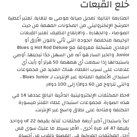
خلع القبعات
المتابعة التالية: تعديل صيانة موصى به للغاية. تعتبر أغطية
المرشح الإلكتروليتي من المكونات المهمة من حيث
الضوضاء ، والجهارة ، والارتفاع النظيف. تعتبر القبعات
الرخيصة منخفضة الجودة التي تأتي باللون الأزرق أو
الرمادي مشكلة معروفة مع Hot Rod Deluxe و Blues
Junior. والخبر السار هو أنه من السهل جدًا تبديلها. أوصي
باستبدالها إذا سمعت أي همهمة 50 هرتز أو رأيت أي
علامات على تسرب الغطاء. هناك العديد من مجموعات
استبدال الأغطية المتاحة عبر الإنترنت لـ Blues Junior ،
والتي تتراوح من 60 دولارًا إلى 100 دولار.
لاحظ المكثفات الإلكتروليتية الدائرية البالغ عددها 14 في
هذه الصورة. مجموعات استبدال غطاء الفلتر ميسورة
التكلفة ومتاحة على نطاق واسع عبر الإنترنت.
ابدأ باستبدال أكبر أربعة مكثفات: ثلاثة بقيمة 22 uF وواحد
بقيمة 47 uF. مرة أخرى ، الأمر بسيط. ما عليك سوى قص
أرجل المكثفات المركبة في المصنع بالقرب من أجسام