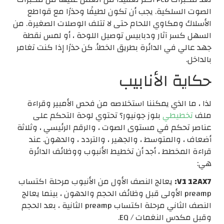
الصوت السلكية. يجب أن تكون لطيفًا وحذرًا مع قواطع
الأسلاك ومكاوي اللحام حتى لا تتلف الوصلات الصغيرة. من
السهل كسر آثار ودبابيس توصيل اللوحة ، أو لمس نقطة
جهد عالي في الدائرة بطريق الخطأ. كن حذرًا إذا كنت تغامر
بالداخل.
حكاية الأنابيب
لذا ، ما الذي يمكننا استخلاصه من فحص الأمبير وقراءة
ملف
تخطيطي
بلوز جونيور؟ تحتوي لوحة التحكم على
عناصر تحكم في مستوى الصوت ، والرقم الرئيسي ، وثلاثة
أضعاف ، والمتوسط ​​، والجهير ، والتردد ، والدهون. عند
قراءة المخطط ، أجد أن تخطيط الأنبوب ووظائف الدائرة
هي:
V1 12AX7:
يعالج النصف الأول من الأنبوب مرحلة اكتساب
preamp الأولى قبل وظائف الحجم والدهون ، بينما يعالج
النصف الثاني مرحلة اكتساب preamp الثانية ، بعد الحجم
وقبل مكدس النغمات / EQ.