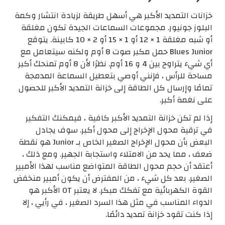
خزانات التمديد الأكبر هي أسهل طريقة لزيادة انتشار وكمة
البلوز جونيور. مجموعات السماعات الجيدة تكون مغلقة
أو شبه مغلقة 1 × 12 أو 1 × 15 أو 2 × 10 كابينة. يتوقع
Blues Junior حمل مكبر صوت 8 أوم ولكنه سيتعامل مع
أي شيء يتراوح بين 4 و 16 أوم. نظرًا لأن 8 أوم تمنحك أكبر
مساحة للرأس ، فإنني أوصي بتعطيل السماعة المدمجة
تمامًا وإرسال كل الطاقة إلى خزانة التمديد الأكبر للحصول
على نغمة أكبر.
إذا لم تكن خزانة التمديد الأكبر كافية ، فيمكنك التفكير
في ترقية محول الإخراج إلى محول أكبر. سوف يجادل
البعض بأن محول الإخراج الصغير الخاص بـ Junior هو نقطة
ضعف ، مما يحد من الامتلاء واستجابة الجهير. ومع ذلك ،
أعتقد أن حجم محول الطاقة المتواضع مناسب لهذا الأمبير
الصغير. بعد كل شيء ، من المفترض أن يكون أمبير منخفض
القوة الكهربائية مع تفكك مبكر. لا يعتبر OT الأكبر هو
الدواء المناسب في مثل هذا السرد الصغير ، في رأيي ، إلا
إذا كنت تقود خزانة تمديد دائمًا.