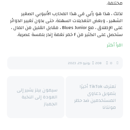
مختلفة.
لذلك ، هذا هو رأيي في هذا المحارب الأنبوبي الصغير
الشهير ، وبعض التعديلات السهلة. حتى بدون تغيير الدوائر
على الإطلاق ، مع Blues Junior ، مقابل القليل من المال ،
ستحصل على الكثير من F خمر نغمة إندر بلمسة عصرية.
اقرأ أكثر
0
208
يونيو 29, 2023
تعترف TikTok أخيرًا
سيمون بيلز يشير إلى
بتمويل دعاوى
العودة إلى النخبة
المستخدمين ضد حظر
الجمباز
مونتانا