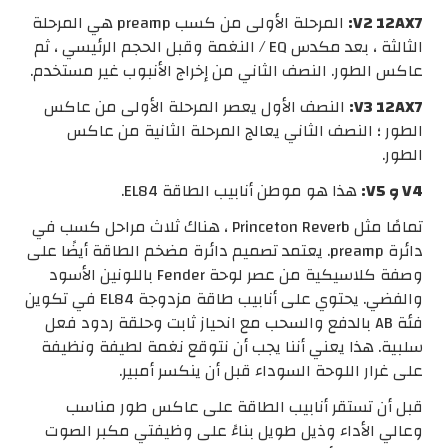
V2 12AX7:
المرحلة الأولى من كسب preamp هي المرحلة
الثالثة ، بعد مكدس EQ / النغمة وقبل الحجم الرئيسي ، ثم
عاكس الطور. النصف الثاني من إخراج الأنبوب غير مستخدم.
V3 12AX7:
النصف الأول يعصر المرحلة الأولى من عاكس
الطور ؛ النصف الثاني يعالج المرحلة الثانية من عاكس
الطور.
V4 و V5:
هذا هو موطن أنابيب الطاقة EL84.
تمامًا مثل Princeton Reverb ، هناك ثلاث مراحل كسب في
دائرة preamp. يعتمد تصميم دائرة مضخم الطاقة أيضًا على
وصفة كلاسيكية من عصر لوحة Fender باللونين الأسود
والفضي. يحتوي على أنابيب طاقة مزدوجة EL84 في تكوين
فئة AB بالدفع والسحب مع انحياز ثابت وحلقة ردود فعل
سلبية. هذا يعني أننا يجب أن نتوقع نغمة لطيفة ونظيفة
على غرار اللوحة السوداء قبل أن ينكسر أمبير.
قبل أن تستقر أنابيب الطاقة على عاكس طور مناسب
وعالي الأداء وذيل طويل بناءً على وظيفتي مكبر الصوت