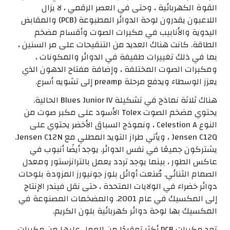
القوة الكهربائية ، وحتى في العصر الرقمي ، لا يزال
اللاعبون يقدرون لوحة الدوائر المطبوعة (PCB) والمقابض
اليدوية والأنابيب في مكبرات الصوت وأقسام مضخم
الطاقة. كانت هناك العديد من التنقيحات على مر السنين ،
بما في ذلك تغييرات طفيفة في الدوائر والمكونات ،
ومكبرات الصوت المختلفة ، وإضافة مفتاح الدهون الذي
يعزز الوسطاء ويدفع مرحلة preamp إلى تشويه أسرع.
هناك ثلاثة نماذج في تشكيلة Blues Junior IV الحالية.
يحتوي مضخم الصوت Tolex الأسود على مكبر صوت من
النوع Celestion A ، ونموذج السباق الأخضر يحتوي على
Jensen C12Q ، ويأتي طراز التويد المطلي مع Jensen C12N.
يشتركون جميعًا في نفس الدوائر. يوجد أيضًا أنبوب في
عاكس الطور ، بينما يوجد تردد يعمل بالترانزستور ومعدل
الصمام الثنائي. صُنعت أوائل بلوز جونيورز المزودة بلوحات
دوائر خضراء في الولايات المتحدة ، حتى نقل فيندر الإنتاج
إلى المكسيك في عام 2001. والمضخمات المصنوعة في
المكسيك بها لوحة دوائر كهربائية بلون الكريم.
تعد مكبرات PCB أكثر تعقيدًا من العمل عليها من مكبرات