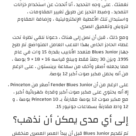
نغمتك . على وجه التحديد ، أنا أتحدث عن استخدام خزانات
التمديد ، وضبط التحيز عن طريق تغيير المقاومات ،
واستبدال تلك الأغطية الإلكتروليتية ، وإضافة المقاوم
لترويض وتغميق الصدى.
ومع ذلك ، قبل أن نصل إلى هناك ، دعونا نلقي نظرة تحت
غطاء الحاجز الخاص بهذا اللاعب العامل المتواضع. تم طرح
جهاز Blues Junior متعدد الأنابيب بقدرة 15 وات في عام
1995. ويزن 30 رطلاً فقط ويبلغ قياسه 16 × 18 × 9 بوصة ،
مما يجعله أصغر وأخف من سماعة برينستون ، على الرغم
من أنه يحمل مكبر صوت أكبر 12 بوصة.
على الرغم من أن Fender Blues Junior أصغر من Princeton ،
إلا أنه يحتوي على مكبر صوت أكبر وقدرة كهربائية أكبر ،
مع مكبر صوت 12 بوصة مقارنةً بـ Princeton 10 بوصة ، و
12 واط مقارنةً بسماعات جونيور 15.
إلى أي مدى يمكن أن نذهب؟
تم تقديم Blues Junior قبل أن يبدأ العصر العصري منخفض