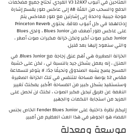
المتاحين في أنبوب V3 12AX7 الفردي. تحتاج جميع مضخمات
الدفع والسحب من الفئة AB إلى عاكس طور يقسم إشارة
موجة جيبية واحدة إلى إشارتين مع طور معاكس يتم
إدخالهما في كل أنبوب طاقة. يحتوي Princeton Reverb
على عاكس طور أضعف من Blues Junior ، ولدى Blues
Junior مكبر صوت أكبر ولكن خزانة مكبرات صوت أصغر ،
والتي سنعود إليها بعد قليل.
الخزانة الصغيرة هي أهم عنق زجاجة مع Blues Junior. في
المنزل ، إنه يعمل بشكل جيد بالنسبة لي ، لكن على خشبة
المسرح يصبح يشبه الصندوق ونحيفًا جدًا. لا يتوفر للسماعة
مقاس 12 بوصة مساحة للتنفس في تلك الخزانة الصغيرة
وستستفيد بشكل كبير من المساحة الأكبر. يمكنك تغيير
النغمة عن طريق تبديل مكبر الصوت ، لكنك لن تحصل على
المزيد من استجابة اللكمات والجهير.
إليكم نظرة داخلية على Fender Blues Junior الخاص بجنس.
الفضاء هو الجوهر في هذا العث العظيم من أمبير.
موسعة ومعدلة