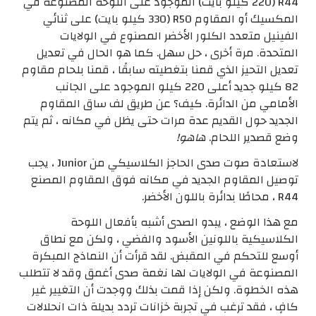
R44 (220 كيلو بايت) الموجود على اللوحة المصنوعة في
المكسيك أو المقاوم R50 (330 كيلو بايت) على ثنائي
الفينيل متعدد الكلور الأخضر المصنوع في الولايات
المتحدة. مرة أخرى ، حل سهل. كما هو الحال في تعديل
تعديل التحيز الذي قمنا بتغطيته سابقًا ، قمنا بلحام مقاوم
82 كيلو جديد أعلى 220 كيلو الموجود على الجانب
الأمامي من الدائرة. كيف؟ عن طريق لف ساق المقاوم
الجديد حول القديم عدة مرات حتى يظل في مكانه ، ثم يتم
وضع قصدير اللحام.
هاهو!
لاستعادة صوت صدى الحاجز الكلاسيكي من Junior ، يجب
توصيل المقاوم الجديد في مكانه فوق المقاوم المصنع
R44 ، محاطًا بدائرة باللون الأخضر.
مع هذا الوضع ، يبدو الصدى أشبه بأفعال اللوحة
الكلاسيكية باللونين الأسود والفضي ، ولكن مع نطاق
أوسع للتحكم في المقبض. لقد قرأت أن النماذج المبكرة
المصنوعة في الولايات لها نغمة صدى أغمق وقد لا تتطلب
هذه الخطوة. ولكن إذا قمت بذلك ووجدت أن التغيير غير
كافٍ ، فقد ترغب في تجربة خزانات تردد بديلة ذات انحلالات