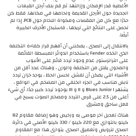
الأغطية قدر الإمكان وإزالتها. ثم قم بلف أرجل القبعات
الجديدة حول الأرجل القديمة ولحامها في مكانها. فقط كن
حذرًا مع كل من المقصات ومكواة اللحام حول PCB. إذا لم
تحصل على النتائج التي تريدها ، فاستبدل الأحرف الكبيرة
أيضًا.
بالانتقال إلى الصدى ، يمكنني أن أفهم قرار كفاءة التكلفة
الذي اتخذه Fender باستخدام الدوائر المبسطة القائمة
على الترانزستور. عدم وجود تردد قائم على الأنبوب
والمحول يقلل من التكلفة والوزن ، وهناك عدد أقل من
الأشياء التي يمكن أن تفشل. لحسن الحظ ، يوجد خزان تردد
نابض مناسب في الجزء الخلفي من المضخم. في الواقع ،
يشتهر Blues Junior I و II و III بوجود تردد كبير جدًا. أي شيء
أعلى من 2.5 على قرص التردد ومضخم الصوت يسبح في
فعل ساحق ومشرق.
هناك تعديل آخر موصى به ورخيص وهو إضافة مقاوم 82
كيلو بالتوازي مع 220 كيلو / 330 كيلو الأصلي في دائرة
الصدى لترويض وتغميق الصدى. يتوازى هذا مع المقاوم