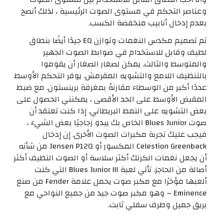
وعناصر التحكم في مستوى الصوت الرئيسية ، لذلك أنصح
بعدم إدخال أنابيب منخفضة الكسب.
تم تصميم مكدس النغمات وتوازن EQ جيدًا أيضًا بنطاق
لطيف وقابل للاستخدام في ضوابط الصوت الجهير
والمتوسط ​​والثالث. يمكن لصغار الصغار أن يقوموا
بالتنظيف اللامع والتشويه المقرمش. يوفر التحكم الأوسط
عددًا أكبر من الوسطاء مقارنةً بمغرفة برينستون. مع ضبط
المقبض الأوسط على الحد الأقصى ، يمكنني الحصول على
بعض التشويه على النمط البريطاني. إذا كنت تعتقد أن
صوت Blues Junior الخاص بك يبدو زجاجيًا بعض الشيء ،
فيجب عليك تجربة مكبرات الصوت الأخرى. إن إدخال
Celestion Greenback المكسور أو Jensen P12Q من شأنه
أن يجعل نغمات الكرنك أكثر سلاسة أو الصوت النظيف أكثر
أصالة من الحاجز. تأتي لعبة Blues Junior III التي كنت
ألعبها مؤخرًا مع مكبر صوت يحمل علامة Fender من صنع
Eminence – وهو مكبر صوت جيد من جميع النواحي مع
بريق جميل وطرف سفلي ثابت.