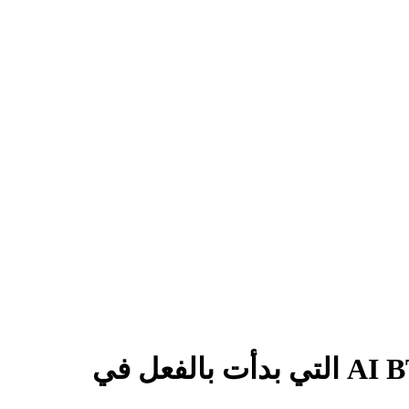
الإحاطة الصباحية لآسيا: آسيا تستيقظ على الرياح الخلفية AI BTC-Nvidia التي بدأت بالفعل في