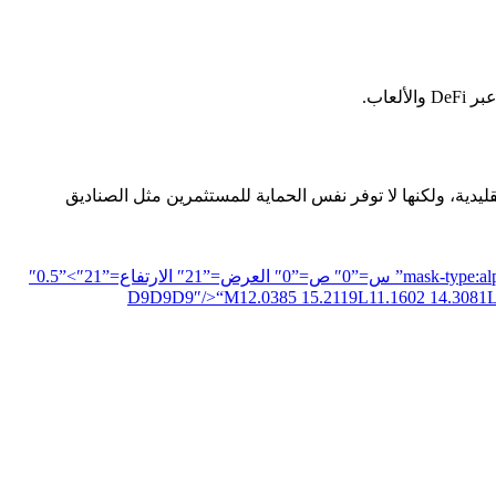
 من خلال حسابات الوساطة التقليدية، ولكنها لا توفر نفس الحماية للمستثمرين مثل الصناديق
اقرأ القصة كاملة”21″ الارتفاع=”21″ viewBox=”0 0 21 21″ ملء=”none”>”mask0_2473_9121″ النمط=”mask-type:alpha” MaskUnits=”userSpaceOnUse” س=”0″ ص=”0″ العرض=”21″ الارتفاع=”21″>”0.5″
“M12.0385 15.2119L11.1602 14.3081