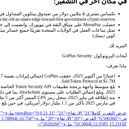
في مكان آخر في التشفير:
usd5m-in-btc-etf-as-states-edge-toward-first-government-crypto-reserves”> 
حصلت MoonPay على ميثاق الثقة في نيويورك، وانضمت إلى Coinbase وRipple (“https://decrypt.co/350004/moonpay-wins-new-york-trust-charter-joining-coinbase-ripple” الهدف=”_blank”>فك التشفير)
كوين ديسك)
المزيد لك
أبحاث البروتوكول: GoPlus Security
ماذا تعرف:
SafeToken Protocol at $1.7M.
2025. وبلغ إجمالي الطلبات على مستوى blockchain، بما في ذلك محاكاة المعاملات، متوسط ​​350 مليونًا إضافيًا شهريًا.
في مارس 2025 بأكثر من 1.1 مليار دولار أمريكي، في حين بلغ حجم المشتقات ذروته في نفس الشهر بأكثر من 4 مليار دولار أمريكي.
ص=”0.500366″ العرض=”20″ الارتفاع=”20″ ملء=”#D9D9D9″/>
 5.78894L16.75
10.5004L12.0385 15.2119Z” ملء=”#262626″/>