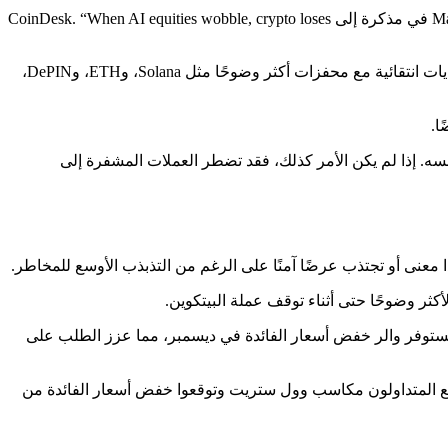
“Until NVDA stabilizes, BTC upside will remain capped by risk-budget constraints, even if onchain data improves,” قال Market Maker Enflux في مذكرة إلى CoinDesk. “When AI equities wobble, crypto loses
تحديد المواقع يتفاعل وفقا لذلك. فشلت Bitcoin في جذب عرض الهيمنة على الرغم من نبرة العزوف عن المخاطرة، وتميل التدفقات نحو روايات انتقائية مع محفزات أكثر وضوحًا مثل Solana، وETH، وDePIN،
نفسه. إذا لم يكن الأمر كذلك، فقد تضطر العملات المشفرة إلى
ا بعد أن أيد محافظ بنك الاحتياطي الفيدرالي كريستوفر والر خفض أسعار الفائدة في ديسمبر، مما عزز الطلب على
ط الهادئ على ارتفاع يوم الأربعاء، مع ارتفاع مؤشري نيكي 225 وتوبيكس اليابانيين بنسبة 0.9% حيث اتبع المتداولون مكاسب وول ستريت وتوقعوا خفض أسعار الفائدة من