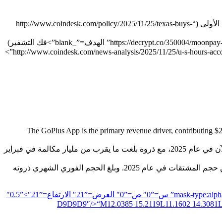
تكساس تشتري ٥ ملايين دولار من صندوق بيتكوين المتداول في البورصة مع توجه الولايات نحو احتياطيات العملات المشفرة الحكومية الأولى (“http://www.coindesk.com/policy/2025/11/25/texas-buys-
تمثل ساعات العمل في الولايات المتحدة تقريبًا جميع خسائر بيتكوين في شهر نوفمبر (“http://www.coindesk.com/news-analysis/2025/11/25/u-s-hours-account-for-nearly-all-of-bitcoin-s-november-losses”>
ولار عبر خطوط إنتاجها. The GoPlus App is the primary revenue driver, contributing $2.5M (approx. 53%), followed by the
بلغ متوسط ​​​​واجهة برمجة تطبيقات Token Security API الخاصة بـ GoPlus Intelligence 717 مليون مكالمة شهرية منذ بداية العام حتى الآن في عام 2025، مع ذروة بلغت ما يقرب من مليار مكالمة في فبراير
منذ إطلاقه في يناير 2025، سجل رمز GPS المميز أكثر من 5 مليار دولار أمريكي من إجمالي الحجم الفوري و10 مليار دولار أمريكي من حجم المشتقات في عام 2025. وبلغ الحجم الفوري الشهري ذروته
عرض التقرير كاملا”21″ الارتفاع=”21″ viewBox=”0 0 21 21″ ملء=”none”>”mask0_2473_9121″ النمط=”mask-type:alpha” MaskUnits=”userSpaceOnUse” س=”0″ ص=”0″ العرض=”21″ الارتفاع=”21″>”0.5″
“M12.0385 15.2119L11.1602 14.3081