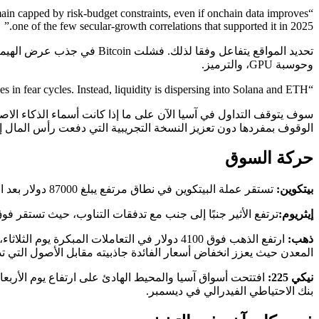
one of the few secular-growth correlations that supported it in 2025.”
وحوسبة GPU، والترميز.
“BTC dominance is not spiking the way it normally does in fear cycles. Instead, liquidity is dispersing into Solana and ETH,” كتب Enflux أيضًا.
سوف يتوقف التداول في آسيا الآن على ما إذا كانت أسماء الذكاء الاصطن
الوقوف بمفردها دون تعزيز النسخة التجريبية التي دفعت رأس المال 
حركة السوق
بيتكوين:
تستقر عملة البيتكوين في نطاق مرتفع يبلغ 87000 دولار بعد الانتعاش الذي يقوده الذكاء الاصطناعي يوم الاثنين، لكنها لم تبني زخمًا ذا معنى أو تجتذب عرضًا آمنًا على الرغم من التذبذب الأوسع للمخاطر.
إيثريوم:
ترتفع الأثير جنبًا إلى جنب مع تدفقات التناوب، حيث تستقر فوق منتصف 2900 دولار، حيث يفضل المتداولون الأصول ذات المحفزات الأكثر وضوحًا حتى أثن
ذهب:
المعدن حيث يعزز انخفاض أسعار الفائدة جاذبيته مقابل الأصول التي تدر
نيكي 225:
بنك الاحتياطي الفيدرالي في ديسمبر.