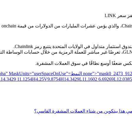
توفر مؤسسة التدريب الأوروبية، التي يتم تداولها تحت مؤشر GLNK، تعرضًا غير مباشر للعملة الرمزية
L14.3429 11.1254H4.25V9.8754H14.3429L11.1602 6.69269L12.0385