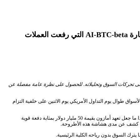
يصطدم ارتفاع المخاطرة الذي تحركه أمازون بالأمس مع تذبذب حاد في Nvidia، مما يضع تجارة AI-BTC-beta التي رفعت العملات
 على تحركات السوق وتحليلاته. للحصول على نظرة عامة مفصلة عن
http://www.coindesk.com/markets/2025/11/24/bitcoin-miners-su”> التفاؤل الذي اجتاح الأسواق طوال يوم التداول الأمريكي يوم الاثنين على خلفية التزام
بالنسبة لمعظم عام 2025، كان سلوك العملات المشفرة أقل شبهاً بالتحوط من التضخم وأكثر مثل وكيل الذكاء الاصطناعي عالي التقلب. وهذا ما جعل تعهد أمازون بقيمة 50 مليار دولار بمثابة دفعة قوية
ا يترك السوق بدون رياحه الكلية الرئيسية.