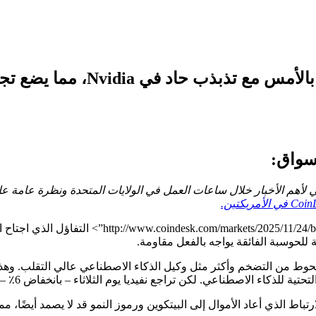
أسواق:
ي لأهم الأخبار خلال ساعات العمل في الولايات المتحدة ونظرة عامة
ال”rge-as-amazon-pours-usd50b-into-ai-infrastructure
ناعي. لكن تراجع نفيديا يوم الثلاثاء – بانخفاض 6٪ – كشف عن مدى هشاشة هذه الأطروحة.
اط الذي أعاد الأموال إلى البيتكوين ورموز النمو قد لا يصمد أيضًا، مم