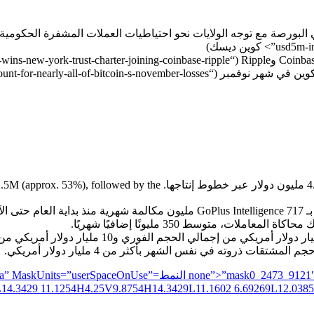
كوين ديسك)
اعتبارًا من أكتوبر 2025، حققت GoPlus إجمالي إيرادات بقيمة 4.7 مليون د
L14.3429 11.1254H4.25V9.8754H14.3429L11.1602 6.69269L12.0385