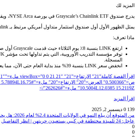
المزيد لك
يدرج صندوق Grayscale’s Chainlink ETF في بورصة NYSE Arca، ويقفز سعر LINK
يمثل الظهور الأول أول صندوق استثمار متداول أمريكي مرتبط بـ Chainlink، والذي يؤمن عشرات المليارات من الدولارات من قيمة onchain عبر DeFi والألعاب.
ماذا تعرف:
ارتفع LINK بنسبة 8٪ يوم الثلاثاء حيث قدمت Grayscale أول صندوق استثمار متداول في الولايات المتحدة يتتبع رمز Chainlink.
المسجلة.
انخفض سعر LINK بنسبة 39% منذ بداية العام حتى الآن، مما يعكس ضعفًا أوسع نطاقًا في سوق العملات المشفرة.
ص=”0.500366″ العرض=”20″ الارتفاع=”20″ ملء=”#D9D9D9″/>
 5.78894L16.75
10.5004L12.0385 15.2119Z” ملء=”#262626″/>
اقرأ المزيد
139
0
ديسمبر 2, 2025
من المتوقع أن يبلغ النمو في الولايات المتحدة 2.4% لعام 2026: هل يحمي هذا بيتكوين من شتاء العملات المشفرة القاسي؟
عاجل: 24 تلميذة مختطفة في كيبي يستعيدن حريتهن | انظر التفاصيل
0
0