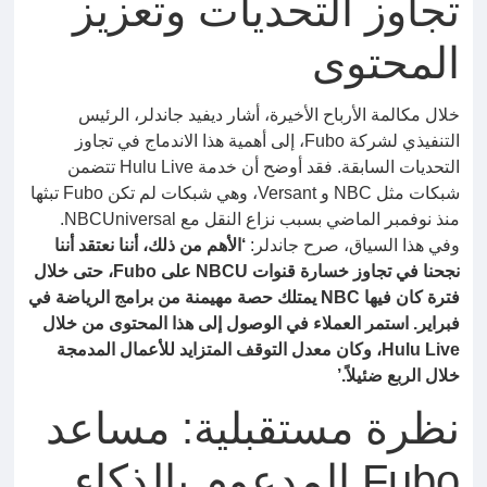
تجاوز التحديات وتعزيز
المحتوى
خلال مكالمة الأرباح الأخيرة، أشار ديفيد جاندلر، الرئيس
التنفيذي لشركة Fubo، إلى أهمية هذا الاندماج في تجاوز
التحديات السابقة. فقد أوضح أن خدمة Hulu Live تتضمن
شبكات مثل NBC و Versant، وهي شبكات لم تكن Fubo تبثها
منذ نوفمبر الماضي بسبب نزاع النقل مع NBCUniversal.
وفي هذا السياق، صرح جاندلر:
‘الأهم من ذلك، أننا نعتقد أننا
نجحنا في تجاوز خسارة قنوات NBCU على Fubo، حتى خلال
فترة كان فيها NBC يمتلك حصة مهيمنة من برامج الرياضة في
فبراير. استمر العملاء في الوصول إلى هذا المحتوى من خلال
Hulu Live، وكان معدل التوقف المتزايد للأعمال المدمجة
خلال الربع ضئيلاً.’
نظرة مستقبلية: مساعد
Fubo المدعوم بالذكاء