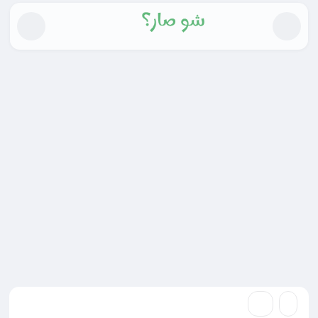
تكتولوجيا
الاشتراك في Hulu Plus Live TV متاح الآن
عبر منصة Fubo: توسع جديد في عالم البث
المباشر