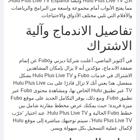
الآن Hulu Plus Live TV وأيضًا Hulu Plus Live TV Español،
مما يفتح الأبواب أمام مجموعة واسعة من البرامج والرياضات
والأفلام التي تلبي مختلف الأذواق والاحتياجات.
تفاصيل الاندماج وآلية
الاشتراك
في أكتوبر الماضي، أعلنت شركتا ديزني وFubo عن إتمام
صفقة الاندماج، مؤكدين أنه لا يزال بإمكان المشاهدين
الاشتراك في خدمات Fubo و Hulu Plus Live TV بشكل
منفصل. هذا يعني أنك لا تزال قادرًا على بث Hulu Plus Live
TV عبر تطبيق Hulu الخاص بها، ومشاهدة محتوى Fubo عبر
تطبيق Fubo. ومع ذلك، يوفر التكامل الجديد على موقع Fubo
ميزة فريدة؛ حيث يمكنك عرض مخطط مقارنة شامل بين
خطط Fubo الحالية و Hulu Plus Live TV. عند اختيار ‘جرّب
Hulu Plus Live TV’، سيتم توجيهك مباشرة إلى موقع Hulu
لإكمال عملية التسجيل بكل سهولة ويسر.