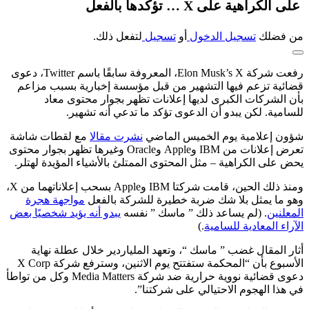
على الكراهية على X … تؤكدها بالفعل
من فضلك
تسجيل الدخول
أو
تسجيل
لتفعل ذلك.
رفعت شركة Elon Musk’s X، المعروفة سابقًا باسم Twitter، دعوى
قضائية تزعم فيها التشهير من قبل مؤسسة إخبارية بسبب مزاعم
بأن الشركات الكبرى لديها إعلانات تظهر بجوار محتوى معاد
للسامية. لكن يبدو أن الدعوى تؤكد ما تدعي أنه تشهير.
شؤون إعلامية يوم الخميس الماضي
نشرت مقالا
مع لقطات شاشة
تعرض إعلانات من IBM وApple وOracle وغيرها تظهر بجوار محتوى
يحض على الكراهية – مثل المحتوى الممتلئ بالأشياء المؤيدة لهتلر.
ومنذ ذلك الحين، قامت شركتا IBM وApple بسحب إعلاناتهما من X،
وهو ما يمثل بلا شك ضربة خطيرة للشركة بالفعل
مواجهة هجرة
المعلنين
. (لم يساعد ذلك ” ماسك ” نفسه
يبدو أنه يؤيد شخصيًا بعض
الآراء المعادية للسامية
.)
أثار المقال غضب ” ماسك “، وتعهد الملياردير خلال عطلة نهاية
الأسبوع بأن “المحكمة ستفتتح يوم الاثنين، وسترفع شركة X Corp
دعوى قضائية نووية حرارية ضد شركة Media Matters وكل من تواطأ
في هذا الهجوم الاحتيالي على شركتنا”.