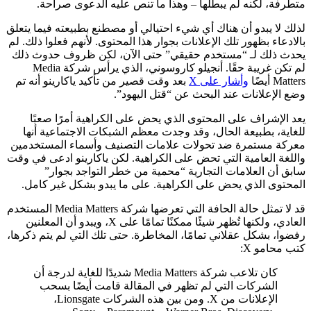
متطرفة، لكنه لم يبطلها – وهذا ما تنص عليه الدعوى صراحة.
لذلك لا يبدو أن هناك أي شيء احتيالي أو مصطنع بطبيعته فيما يتعلق
بالادعاء بظهور تلك الإعلانات بجوار هذا المحتوى. لأنهم فعلوا ذلك. لم
يحدث ذلك لـ “مستخدم حقيقي” حتى الآن، لكن ظروف حدوث ذلك
لم تكن غريبة حقًا. أنجيلو كاروسوني، الذي يرأس شركة Media
Matters أيضًا
وأشار على X
بعد وقت قصير من تأكيد ياكارينو أنه تم
وضع الإعلانات عند البحث عن “قتل اليهود”.
يعد الإشراف على المحتوى الذي يحض على الكراهية أمرًا صعبًا
للغاية، بطبيعة الحال، وقد وجدت معظم الشبكات الاجتماعية أنها
معركة مستمرة ضد تحولات علامات التصنيف وأسماء المستخدمين
واللغة العامية التي تحض على الكراهية. لكن ياكارينو ادعى في وقت
سابق أن العلامات التجارية “محمية من خطر التواجد بجوار”
المحتوى الذي يحض على الكراهية. على ما يبدو بشكل غير كامل.
قد لا تمثل حالة الحافة التي تعرضها شركة Media Matters المستخدم
العادي، ولكنها تُظهر شيئًا ممكنًا تمامًا على X، ويبدو أن المعلنين
رفضوا، بشكل عقلاني تمامًا، المخاطرة. حتى تلك التي لم يتم ذكرها،
كتب محامو X:
كان تلاعب شركة Media Matters شديدًا للغاية لدرجة أن
الشركات التي لم تظهر في المقالة قامت أيضًا بسحب
الإعلانات من X. ومن بين هذه الشركات Lionsgate،