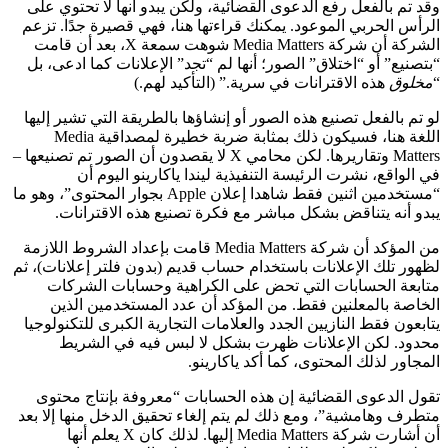
وقد تم بالفعل رفع الدعوى القضائية، ولكن يبدو أنها لا تحتوي على
الرأس الحربي الموعود. يمكنك قراءتها هنا، فهي قصيرة جدًا. تزعم
الشركة أن شركة Media Matters شوهت سمعة X، بعد أن قامت
“بتصنيع” أو “اختلاق” الصور؛ أنها لم “تجد” الإعلانات كما ادعى، بل
“
مخلوق
هذه الاقترانات في سرية.” (التأكيد لهم.)
لو تم بالفعل تصنيع هذه الصور أو إنشاؤها بالطريقة التي تشير إليها
اللغة هنا، فسيكون ذلك بمثابة ضربة خطيرة لمصداقية Media
Matters وتقاريرها. لكن محامي X لا يقصدون أن الصور تم تصنيعها –
في الواقع، نشرت الرئيسة التنفيذية ليندا ياكارينو اليوم أن
“مستخدمين اثنين فقط شاهدا إعلان Apple بجوار المحتوى”، وهو ما
يبدو أنه يتناقض بشكل مباشر مع فكرة تصنيع هذه الاقترانات.
من المؤكد أن شركة Media Matters قامت بإعداد الشروط اللازمة
لظهور تلك الإعلانات باستخدام حساب قديم (بدون فلتر إعلانات)، ثم
متابعة الحسابات التي تحض على الكراهية وحسابات الشركات
الخاصة بالمعلنين فقط. من المؤكد أن عدد المستخدمين الذين
يتابعون فقط النازيين الجدد والعلامات التجارية الكبرى للتكنولوجيا
محدود. لكن الإعلانات ظهرت بشكل لا لبس فيه في الشريط
المجاور لذلك المحتوى، كما أكد ياكارينو.
تقول الدعوى القضائية إن هذه الحسابات “معروفة بإنتاج محتوى
متطرف وهامشية”، ومع ذلك لم يتم إلغاء تحقيق الدخل منها إلا بعد
أن أشارت شركة Media Matters إليها. لذلك كان X يعلم أنها