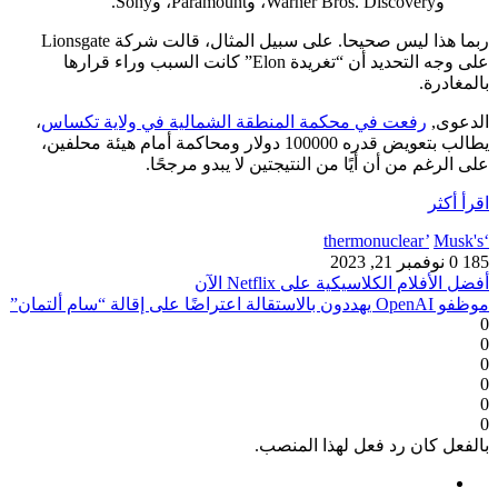
وWarner Bros. Discovery، وParamount، وSony.
ربما هذا ليس صحيحا. على سبيل المثال، قالت شركة Lionsgate
على وجه التحديد أن “تغريدة Elon” كانت السبب وراء قرارها
بالمغادرة.
الدعوى,
رفعت في محكمة المنطقة الشمالية في ولاية تكساس
،
يطالب بتعويض قدره 100000 دولار ومحاكمة أمام هيئة محلفين،
على الرغم من أن أيًا من النتيجتين لا يبدو مرجحًا.
اقرأ أكثر
Musk's
‘thermonuclear’
185
0
نوفمبر 21, 2023
أفضل الأفلام الكلاسيكية على Netflix الآن
موظفو OpenAI يهددون بالاستقالة اعتراضًا على إقالة “سام ألتمان”
0
0
0
0
0
0
بالفعل كان رد فعل لهذا المنصب.