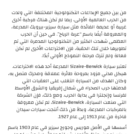
من بين جميع الإبداعات التكنولوجية المختلفة التي ولدت
من الحرب العالمية الأولى، ربما لم تكن هناك مركبة أخرى
غريبة أو عديمة الفائدة مثل سيارة سيزير-بيرويك المدرعة،
والمعروفة أيضًا باسم “عربة الرياح”. في حين أن الحرب
العظمى شهدت الكثير من التكنولوجيا المدمرة التي تم
تطويرها خلال تلك الحقبة، فإن الاختراعات الأخرى لم تكن
فعالة ولم تترك مرحلة النموذج الأولي أبدًا.
تعتبر سيارة Sizaire-Berwick المدرعة أحد هذه الاختراعات.
هيكل مدني مزود بمروحة طائرة عملاقة ومحرك متصل به،
وكان الهدف من السيارة التغلب على العقبات التي
قدمتها حرب الصحراء في شمال إفريقيا والشرق الأوسط
لفرنسا وإنجلترا في بداية الحرب. ومع ذلك، فإن الشركة
التي صنعت السيارة، Sizaire-Berwick، لم تكن معروفة
بالمركبات المدرعة، وبدلاً من ذلك أنتجت سيارات سيدان
فاخرة من عام 1913 إلى عام 1927.
أسسها في الأصل موريس وجورج سيزير في عام 1903 باسم