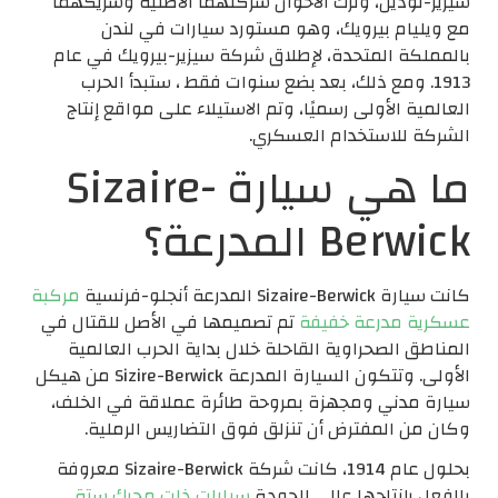
سيزير-نودين، وترك الأخوان شركتهما الأصلية وشريكهما
مع ويليام بيرويك، وهو مستورد سيارات في لندن
بالمملكة المتحدة، لإطلاق شركة سيزير-بيرويك في عام
1913. ومع ذلك، بعد بضع سنوات فقط ، ستبدأ الحرب
العالمية الأولى رسميًا، وتم الاستيلاء على مواقع إنتاج
الشركة للاستخدام العسكري.
ما هي سيارة Sizaire-
Berwick المدرعة؟
كانت سيارة Sizaire-Berwick المدرعة أنجلو-فرنسية
مركبة
عسكرية مدرعة خفيفة
تم تصميمها في الأصل للقتال في
المناطق الصحراوية القاحلة خلال بداية الحرب العالمية
الأولى. وتتكون السيارة المدرعة Sizire-Berwick من هيكل
سيارة مدني ومجهزة بمروحة طائرة عملاقة في الخلف،
وكان من المفترض أن تنزلق فوق التضاريس الرملية.
بحلول عام 1914، كانت شركة Sizaire-Berwick معروفة
بالفعل بإنتاجها عالي الجودة
سيارات ذات محرك ستة