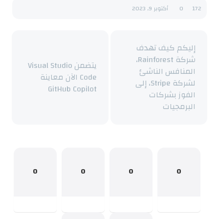
172
0
أكتوبر 9, 2023
إليكم كيف تهدف
شركة Rainforest،
يتضمن Visual Studio
المنافس الناشئ
Code الآن معاينة
لشركة Stripe، إلى
GitHub Copilot
الفوز بشركات
البرمجيات
0
0
0
0