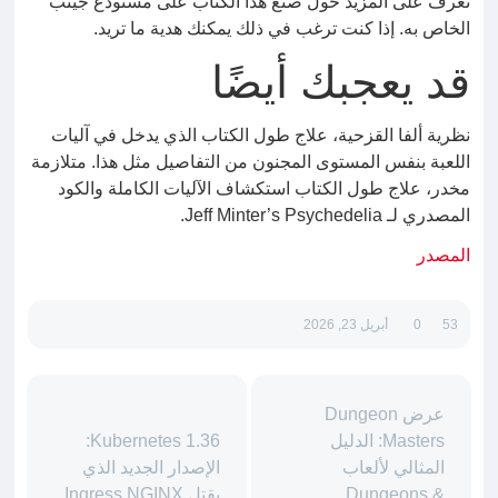
تعرف على المزيد حول صنع هذا الكتاب على مستودع جيثب
الخاص به. إذا كنت ترغب في ذلك يمكنك هدية ما تريد.
قد يعجبك أيضًا
نظرية ألفا القزحية، علاج طول الكتاب الذي يدخل في آليات
اللعبة بنفس المستوى المجنون من التفاصيل مثل هذا. متلازمة
مخدر، علاج طول الكتاب استكشاف الآليات الكاملة والكود
المصدري لـ Jeff Minter’s Psychedelia.
المصدر
53
0
أبريل 23, 2026
عرض Dungeon
Masters: الدليل
Kubernetes 1.36:
المثالي لألعاب
الإصدار الجديد الذي
Dungeons &
يقتل Ingress NGINX