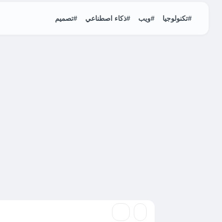
#تكنولوجيا
#ويب
#ذكاء اصطناعي
#تصميم
تكتولوجيا
المدون ينتصر في قض
للمحتوى الرقمي