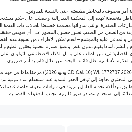
ة
أمر محفوف بالمخاطر بطبيعته، حتى بالنسبة للمدونين.
اطر منخفضة كهذه إلى المحكمة الفيدرالية وحصلت على حكم مستعجل
نازعات الصغيرة، والتي يبدو أنها مصممة خصيصًا للحالات ذات القيمة 
ريبة من الصفر. من الصعب تصور حصول المصور على أي تعويض حقيقي 
دعي والمدعى عليه والمجتمع – لعدم تمكن الأطراف من تسوية هذه القضي
والنشر، لماذا يقوم مدون بقص ولصق صورة محمية بحقوق الطبع والنشر
القضائية تزيد من الطلب على بدائل الذكاء الاصطناعي التوليدي. على 
 أن الفكرة الأساسية تظل قائمة: البحث عن بدائل قانونية أمر ضروري.
تُعد قضية سوكولسكي فيلم ضد لورين ميسياه (2026 al. 16
شئي المحتوى بحاجة إلى توخي الحذر الشديد عند استخدام مواد مرئية م
يق مبدأ الاستخدام العادل بمرونة في سياقات معينة، خاصة عندما تكون 
ئمًا إلى استخدام مصادر صور قانونية لتجنب التعقيدات القضائية.