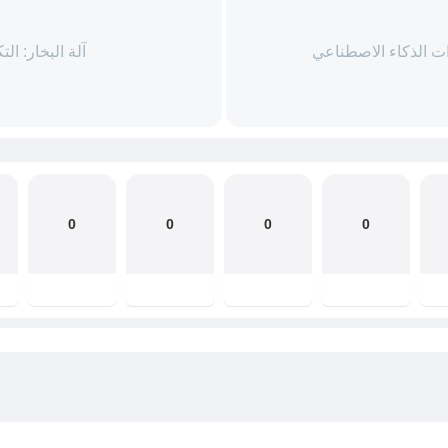
آلة البخار: ال
0
0
0
0