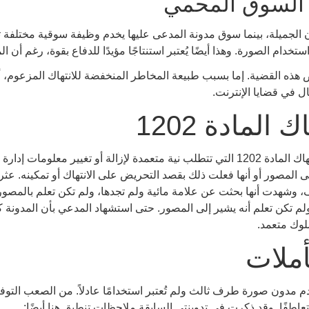
جميلة، بينما سوق مدونة المدعى عليها يخدم وظيفة سوقية مختلفة تما
خدام الصورة. وهذا أيضًا يُعتبر استنتاجًا مؤيدًا للدفاع بقوة، رغم أ
هذه القضية. إما بسبب طبيعة المخاطر المنخفضة للانتهاك المزعوم، أو
ل في قضايا الإنترنت.
لمادة 1202
بالإضافة إلى ذلك، دحضت المحكمة ادعاءات انتهاك المادة 1202 التي تتطلب نية متعمدة لإز
لى المصور أو أنها فعلت ذلك بقصد التحريض على الانتهاك أو تمكينه. 
وقع الأصلي ولم تكن تعلم أنه يشير إلى المصور. حتى استشهاد المدعي بأن ا
لوك متعمد.
ملات
ون صورة طرف ثالث ولم تُعتبر استخدامًا عادلاً. من الصعب التوفيق 
تعاطفًا. وقد ذكرت في تدوينتي السابقة ملاحظات تنطبق هنا أيضًا: