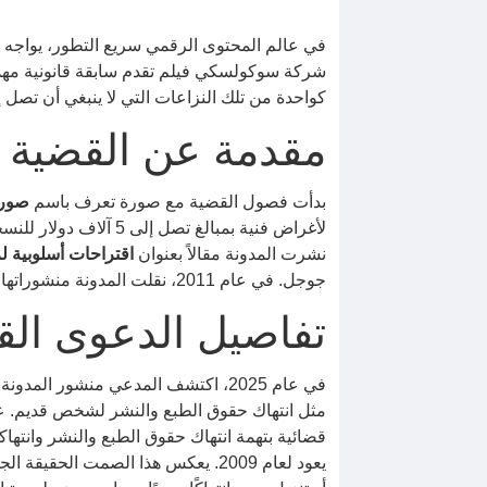
في عالم المحتوى الرقمي سريع التطور، يواجه ا
شركة سوكولسكي فيلم تقدم سابقة قانونية مهمة 
كواحدة من تلك النزاعات التي لا ينبغي أن تصل 
مقدمة عن القضية
بدأت فصول القضية مع صورة تعرف باسم
صورة
لأغراض فنية بمبالغ تصل إلى 5 آلاف دولار للنسخة الواحدة. في المقابل، كانت المدونة لورين ميسياه تدير مدونة تحت اسم
نشرت المدونة مقالاً بعنوان
اقتراحات أسلوبية 
جوجل. في عام 2011، نقلت المدونة منشوراتها، بما في ذلك المنشور المعني، إلى موقعها الجديد LaurenMessiah.com.
تفاصيل الدعوى الق
في عام 2025، اكتشف المدعي منشور
مثل انتهاك حقوق الطبع والنشر لشخص قديم. عل
يعود لعام 2009. يعكس هذا الصمت ال