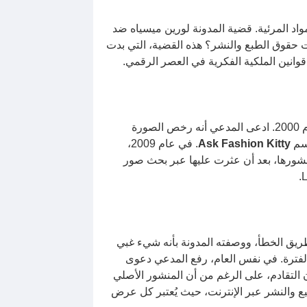
اد المرئية. قضية المدونة لورين ميسياه ضد
ت حقوق الطبع والنشر؟ هذه القضية، التي بدت
قوانين الملكية الفكرية في العصر الرقمي.
، التي التقطت عام 1962 ونشرت لأول مرة في كتاب عام 2000. ادعى المدعي أنه رخص الصورة
Ask Fashion Kitty
. في عام 2009،
ورها، بعد أن عثرت عليها عبر بحث صور
ن طريق الخطأ، ووصفته المدونة بأنه شيء غبي
لفترة. في نفس العام، رفع المدعي دعوى
و صمت الرأي القضائي عن قانون التقادم، على الرغم من أن المنشور الأصلي
ق الطبع والنشر عبر الإنترنت، حيث يُعتبر كل عرض