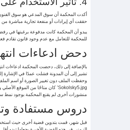
4. تأثير الاستخدام على السوق المحمي
أكدت المحكمة أن سوق المدعي هو سوق الفنون ال
حققت أي إيرادات أو منفعة تجارية مباشرة من است
يبدو أن المحكمة كانت مدفوعة برغبتها في رفض 
للمحكمة للتعامل مع عدم وجود قانون تقادم فعا
دحض ادعاءات انتهاك ا
تشير إلى أن المدونة فشلت عمدًا في الإشارة إ
Sokolsky5.jpg’ كان متاحًا من الم
منشورات أخرى لم يقنع المحكمة بوجود نمط س
دروس مستفادة وتأ
قبل شهر، قمت بتدوين قضية أخرى حيث استخدم مد
الزمني في هذه القضية الأخيرة يجعلها تبدو أقل 