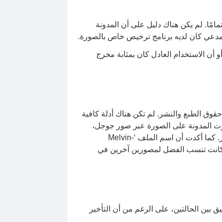
مًا. لم يكن هناك دليل على أن المدونة
ن المدعي كان لديه برنامج ترخيص خاص بالصورة.
 أن الاستخدام العادل كان بمثابة مخرج
الة أو تغيير معلومات إدارة حقوق الطبع والنشر. لم تكن هناك أدلة كافية
عثرت المدونة على الصورة عبر صور جوجل،
وحفظت الملف دون تغيير الصورة أو اسم الملف، وشهدت أنها بحثت عن علامة مائية ولم تجدها، ولم تكن تعلم بالمصور. كما أكدت أن اسم الملف ‘Melvin-
لمدونة كانت تنسب الفضل لمصورين آخرين في
بين الحالتين، على الرغم من أن التأخير