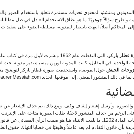
لمدونون ومنشئو المحتوى تحديات مستمرة تتعلق باستخدام الصور والمو
وتطرح سؤالاً جوهريًا: ما هو نطاق الاستخدام العادل في ظل مطالبا
إلى المحاكم أصلاً، انتهت بانتصار للمدونة، مسلطة الضوء على تعقيدات 
 قطار باركر
لزوجات الجيش
حول الموضة، واستخدمت صورة قطار باركر لتوضيح منش
ضائية
 المدونة والصورة، وأرسل إشعار إيقاف وكف. ومع ذلك، تم حذف الإشعار ع
ى الرغم من حذف المنشور لاحقًا، ظلت الصورة متاحة على الإنترنت 
قضائية بتهمة انتهاك حقوق الطبع والنشر وانتهاكات المادة 1202. ما يلفت الانتباه هنا ه
حقيقة الجديدة بأن قانون التقادم لم يعد عاملاً وظيفيًا في قضايا انتهاك حقو