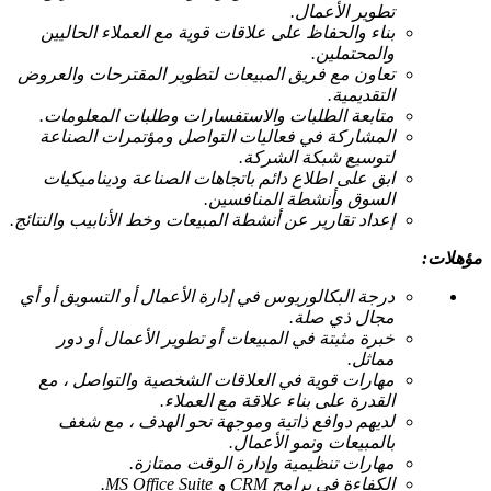
تطوير الأعمال.
بناء والحفاظ على علاقات قوية مع العملاء الحاليين
والمحتملين.
تعاون مع فريق المبيعات لتطوير المقترحات والعروض
التقديمية.
متابعة الطلبات والاستفسارات وطلبات المعلومات.
المشاركة في فعاليات التواصل ومؤتمرات الصناعة
لتوسيع شبكة الشركة.
ابق على اطلاع دائم باتجاهات الصناعة وديناميكيات
السوق وأنشطة المنافسين.
إعداد تقارير عن أنشطة المبيعات وخط الأنابيب والنتائج.
مؤهلات:
درجة البكالوريوس في إدارة الأعمال أو التسويق أو أي
مجال ذي صلة.
خبرة مثبتة في المبيعات أو تطوير الأعمال أو دور
مماثل.
مهارات قوية في العلاقات الشخصية والتواصل ، مع
القدرة على بناء علاقة مع العملاء.
لديهم دوافع ذاتية وموجهة نحو الهدف ، مع شغف
بالمبيعات ونمو الأعمال.
مهارات تنظيمية وإدارة الوقت ممتازة.
الكفاءة في برامج CRM و MS Office Suite.