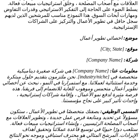
العلاقات مع أصحاب المصلحة ، وخلق استراتيجيات مبيعات فعالة.
يسلط الضوء على الحاجة إلى التفكير الاستراتيجي وقدرات التفاوض
ومهارات أبحاث السوق. هذا النموذج مناسب للمرشحين الذين لديهم
سجل حافل في تطوير الأعمال والتركيز على الشراكات
الإستراتيجية.
موضع:
اخصائي تطوير أعمال
موقع:
[City, State]
شركة:
[Company Name]
معلومات عنا:
[Company Name] هي شركة صغيرة ديناميكية
متخصصة في [industry/niche]. نحن ملتزمون بتقديم حلول مبتكرة
وخدمة استثنائية لعملائنا. مع استمرارنا في النمو ، نبحث عن أخصائي
تطوير أعمال متحمس وموهوب للغاية للانضمام إلى فريقنا. هذه
فرصة مثيرة لدفع نمو الأعمال ، وإقامة شراكات إستراتيجية ،
وإحداث تأثير كبير على نجاح مؤسستنا.
المسمى الوظيفي:
بصفتك متخصصًا في تطوير الأعمال ، ستكون
مسؤولاً عن تحديد ومتابعة فرص عمل جديدة ، وتطوير العلاقات مع
أصحاب المصلحة الرئيسيين ، وإنشاء استراتيجيات مبيعات فعالة.
ستلعب دورًا حيويًا في توسيع قاعدة عملائنا وتحقيق أهداف
الإيرادات. المرشح المثالي هو محترف استباقي وموجه نحو النتائج