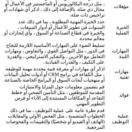
، مثل درجة البكالوريوس أو الماجستير في الأعمال أو
مؤهلات
مجال ذي صلة. بالإضافة إلى ذلك ، اذكر أي شهادات أو
تراخيص ذات صلة.
حدد الخبرة المهنية المطلوبة ، بما في ذلك عدد
الخبرة
السنوات في تطوير الأعمال أو أدوار المبيعات ،
العملية
والخبرة في قطاع الصناعة أو السوق ، وأي إنجازات أو
معالم محددة.
تسليط الضوء على المهارات الأساسية اللازمة للنجاح
المهارات
في الدور ، مثل التواصل القوي ، والتفاوض ، ومهارات
اللينة
التعامل مع الآخرين ، والتفكير الاستراتيجي ، والقدرة
على التكيف ، والقدرات القيادية.
اذكر أي مهارات أو معرفة فنية محددة مهمة للوظيفة
مهارات
، مثل الكفاءة في برامج CRM أو أدوات تحليل البيانات
تقنية
أو منهجيات أبحاث السوق أو البرامج الخاصة بالصناعة.
قم بتضمين معلومات حول المزايا والامتيازات
المقدمة للموظفين ، مثل التأمين الصحي أو خطط
فوائد
التقاعد أو المكافآت المستندة إلى الأداء أو فرص
التطوير المهني.
قدم نظرة عامة على عملية التوظيف ، بما في ذلك
عملية
الخطوات المتضمنة ، مثل الفحص الأولي والمقابلات
التوظيف
(الهاتف أو الفيديو أو شخصيًا) والتقييمات والفحوصات
المرجعية.