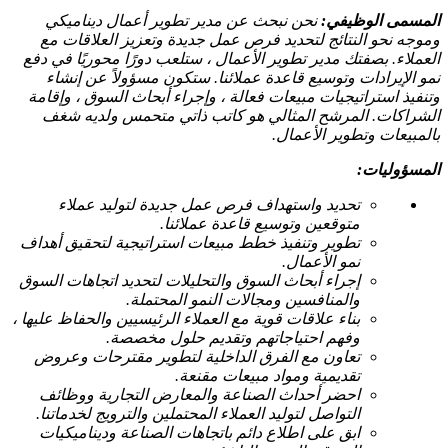
المسمى الوظيفي:
نحن نبحث عن مدير تطوير أعمال ديناميكي
وموجه نحو النتائج لتحديد فرص عمل جديدة وتعزيز العلاقات مع
العملاء. بصفتك مدير تطوير الأعمال ، ستلعب دورًا محوريًا في دفع
نمو الإيرادات وتوسيع قاعدة عملائنا. ستكون مسؤولاً عن إنشاء
وتنفيذ استراتيجيات مبيعات فعالة ، وإجراء أبحاث السوق ، وإقامة
الشراكات. المرشح المثالي هو كاتب ذاتي متحمس ولديه شغف
بالمبيعات وتطوير الأعمال.
المسؤوليات:
تحديد واستهداف فرص عمل جديدة لتوليد عملاء
متوقعين وتوسيع قاعدة عملائنا.
تطوير وتنفيذ خطط مبيعات استراتيجية لتحقيق أهداف
نمو الأعمال.
إجراء أبحاث السوق والتحليلات لتحديد اتجاهات السوق
والمنافسين ومجالات النمو المحتملة.
بناء علاقات قوية مع العملاء الرئيسيين والحفاظ عليها ،
وفهم احتياجاتهم وتقديم حلول مخصصة.
تعاون مع الفرق الداخلية لتطوير مقترحات وعروض
تقديمية ومواد مبيعات مقنعة.
احضر أحداث الصناعة والمعارض التجارية ووظائف
التواصل لتوليد العملاء المحتملين والترويج لخدماتنا.
ابق على اطلاع دائم باتجاهات الصناعة وديناميكيات