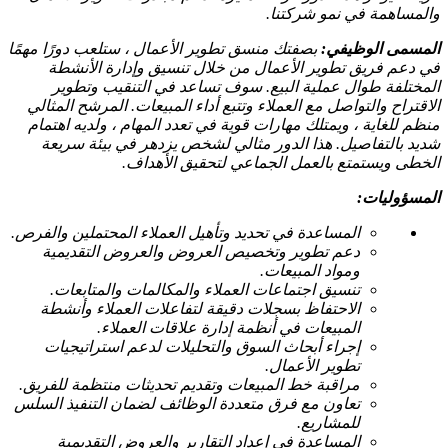
والمساهمة في نمو شركتنا.
المسمى الوظيفي:
بصفتك منسق تطوير الأعمال ، ستلعب دورًا مهمًا
في دعم فريق تطوير الأعمال من خلال تنسيق وإدارة الأنشطة
المختلفة طوال عملية البيع. سوف تساعد في التنقيب وتطوير
الاقتراح والتواصل مع العملاء وتتبع أداء المبيعات. المرشح المثالي
منظم للغاية ، ويمتلك مهارات قوية في تعدد المهام ، ولديه اهتمام
شديد بالتفاصيل. هذا الدور مثالي لشخص يزدهر في بيئة سريعة
الخطى ويستمتع بالعمل الجماعي لتحقيق الأهداف.
المسؤوليات:
المساعدة في تحديد وتأهيل العملاء المحتملين والفرص.
دعم تطوير وتخصيص العروض والعروض التقديمية
ومواد المبيعات.
تنسيق اجتماعات العملاء والمكالمات والمتابعات.
الاحتفاظ بسجلات دقيقة لتفاعلات العملاء وأنشطة
المبيعات في أنظمة إدارة علاقات العملاء.
إجراء أبحاث السوق والتحليلات لدعم استراتيجيات
تطوير الأعمال.
مراقبة خط المبيعات وتقديم تحديثات منتظمة للفريق.
تعاون مع فرق متعددة الوظائف لضمان التنفيذ السلس
للمشاريع.
المساعدة في إعداد التقارير والعروض التقديمية