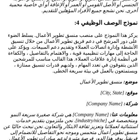
الجنسي أو الأصل القومي أو العمر أو الإعاقة أو أي خاصية محمية
أخرى. نحن نشجع جميع الأفراد المؤهلين للتقديم.
نموذج الوصف الوظيفي 4:
يركز هذا النموذج على منصب منسق تطوير الأعمال. يسلط الضوء
على دور المرشح في دعم فريق تطوير الأعمال من خلال تنسيق
الأنشطة وإدارة اتصالات العملاء وتقديم دعم المبيعات. ويؤكد على
الحاجة إلى مهارات تنظيمية قوية ، والاهتمام بالتفاصيل ، والكفاءة
في أنظمة إدارة علاقات العملاء. هذا القالب مناسب للمرشحين
الذين يتفوقون في تعدد المهام ، ولديهم قدرات تنسيق ممتازة ،
ويستمتعون بالعمل في بيئة سريعة الخطى.
موضع:
منسق تطوير الأعمال
موقع:
[City, State]
شركة:
[Company Name]
معلومات عنا:
[Company Name] هي شركة صغيرة سريعة النمو
ومتخصصة في [industry/niche]. نحن ملتزمون بتقديم خدمات
استثنائية لعملائنا وتعزيز ثقافة الابتكار والتعاون. نحن نبحث حاليًا عن
منسق تطوير أعمال متحمس وموجه نحو التفاصيل للانضمام إلى
فريقنا. يوفر هذا الدور فرصة مثيرة لدعم مبادرات تطوير الأعمال