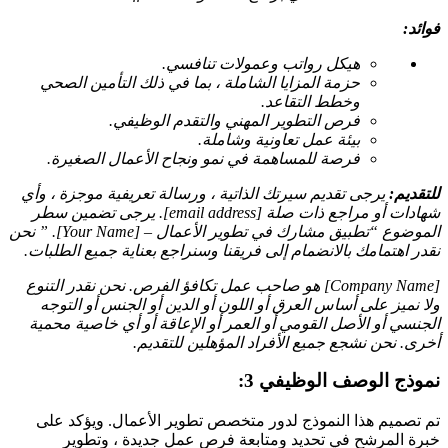
فوائد:
هيكل رواتب وعمولات تنافسي.
حزمة المزايا الشاملة ، بما في ذلك التأمين الصحي
وخطط التقاعد.
فرص التطوير المهني والتقدم الوظيفي.
بيئة عمل تعاونية وشاملة.
فرصة للمساهمة في نمو ونجاح الأعمال الصغيرة.
للتقديم:
يرجى تقديم سيرتك الذاتية ، ورسالة تعريفية موجزة ، وأي
شهادات أو مراجع ذات صلة [email address]. يرجى تضمين سطر
الموضوع “تطبيق مشارك في تطوير الأعمال – [Your Name]. ” نحن
نقدر اهتمامك بالانضمام إلى فريقنا وسنراجع بعناية جميع الطلبات.
[Company Name] هو صاحب عمل تكافؤ الفرص. نحن نقدر التنوع
ولا نميز على أساس العرق أو اللون أو الدين أو الجنس أو التوجه
الجنسي أو الأصل القومي أو العمر أو الإعاقة أو أي خاصية محمية
أخرى. نحن نشجع جميع الأفراد المؤهلين للتقديم.
نموذج الوصف الوظيفي 3:
تم تصميم هذا النموذج لدور متخصص تطوير الأعمال. ويؤكد على
خبرة المرشح في تحديد ومتابعة فرص عمل جديدة ، وتطوير