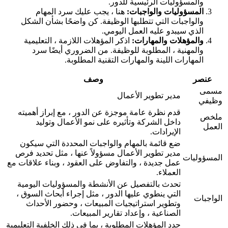
والمسؤوليات الرئيسية للدور.
المسؤوليات والواجبات:
هنا ، يجب عليك سرد المهام
والواجبات التي تتطلبها الوظيفة. كن واضحًا بشأن الشكل
الذي سيبدو عليه العمل اليومي.
والمؤهلات والمهارات:
اذكر المؤهلات اللازمة ، التعليمية
والمهنية ، المطلوبة للوظيفة. من الضروري أيضًا سرد
المهارات اللينة والمهارات التقنية المطلوبة.
عنصر
وصف
مسمى
مدير تطوير الأعمال
وظيفي
قدم نظرة عامة موجزة عن الدور ، مع إبراز أهميته
ملخص
داخل الشركة وتأثيره على نمو الأعمال وتوليد
العمل
الإيرادات.
ضع قائمة بالمهام والواجبات المحددة التي سيكون
مدير تطوير الأعمال مسؤولاً عنها ، مثل تحديد فرص
المسؤوليات
عمل جديدة ، والتفاوض على العقود ، وبناء علاقات مع
العملاء.
تحدث بالتفصيل عن الأنشطة والمسؤوليات اليومية
التي ينطوي عليها الدور ، مثل إجراء أبحاث السوق ،
الواجبات
وتطوير استراتيجيات المبيعات ، وحضور الأحداث
الصناعية ، وإعداد تقارير المبيعات.
حدد المؤهلات المطلوبة ، بما في ذلك الخلفية التعليمية