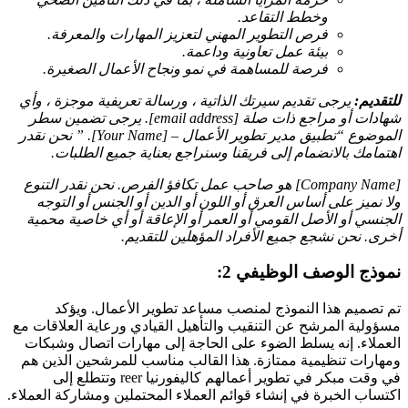
وخطط التقاعد.
فرص التطوير المهني لتعزيز المهارات والمعرفة.
بيئة عمل تعاونية وداعمة.
فرصة للمساهمة في نمو ونجاح الأعمال الصغيرة.
للتقديم:
يرجى تقديم سيرتك الذاتية ، ورسالة تعريفية موجزة ، وأي
شهادات أو مراجع ذات صلة [email address]. يرجى تضمين سطر
الموضوع “تطبيق مدير تطوير الأعمال – [Your Name]. ” نحن نقدر
اهتمامك بالانضمام إلى فريقنا وسنراجع بعناية جميع الطلبات.
[Company Name] هو صاحب عمل تكافؤ الفرص. نحن نقدر التنوع
ولا نميز على أساس العرق أو اللون أو الدين أو الجنس أو التوجه
الجنسي أو الأصل القومي أو العمر أو الإعاقة أو أي خاصية محمية
أخرى. نحن نشجع جميع الأفراد المؤهلين للتقديم.
نموذج الوصف الوظيفي 2:
تم تصميم هذا النموذج لمنصب مساعد تطوير الأعمال. ويؤكد
مسؤولية المرشح عن التنقيب والتأهيل القيادي ورعاية العلاقات مع
العملاء. إنه يسلط الضوء على الحاجة إلى مهارات اتصال وشبكات
ومهارات تنظيمية ممتازة. هذا القالب مناسب للمرشحين الذين هم
في وقت مبكر في تطوير أعمالهم كاليفورنيا reer وتتطلع إلى
اكتساب الخبرة في إنشاء قوائم العملاء المحتملين ومشاركة العملاء.