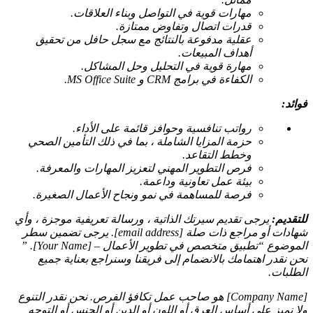
مهارات قوية في التواصل وبناء العلاقات.
قدرات اتصال وتفاوض ممتازة.
عقلية مدفوعة بالنتائج مع سجل حافل من تحقيق
أهداف المبيعات.
مهارة قوية في التحليل وحل المشاكل.
الكفاءة في برامج CRM و MS Office Suite.
فوائد:
رواتب تنافسية وحوافز قائمة على الأداء.
حزمة المزايا الشاملة ، بما في ذلك التأمين الصحي
وخطط التقاعد.
فرص التطوير المهني لتعزيز المهارات والمعرفة.
بيئة عمل تعاونية وداعمة.
فرصة للمساهمة في نمو ونجاح الأعمال الصغيرة.
للتقديم:
يرجى تقديم سيرتك الذاتية ، ورسالة تعريفية موجزة ، وأي
شهادات أو مراجع ذات صلة [email address]. يرجى تضمين سطر
الموضوع “تطبيق متخصص في تطوير الأعمال – [Your Name]. ”
نحن نقدر اهتمامك بالانضمام إلى فريقنا وسنراجع بعناية جميع
الطلبات.
[Company Name] هو صاحب عمل تكافؤ الفرص. نحن نقدر التنوع
ولا نميز على أساس العرق أو اللون أو الدين أو الجنس أو التوجه