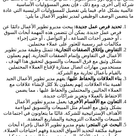
شركة إلى أخرى. ومع ذلك ، فإن بعض المسؤوليات الأساسية
عالمية بشكل عام. فيما يلي تفصيل للمسؤوليات الرئيسية التي عادة
ما يتضمن الوصف الوظيفي لمدير تطوير الأعمال ما يلي:
تحديد فرص عمل جديدة:
يبحث مديرو تطوير الأعمال دائمًا عن
فرص عمل جديدة. يمكن أن تتضمن هذه المهمة أبحاث السوق
، أو حضور أحداث الصناعة ، أو التواصل ، أو حتى إجراء
مكالمات غير رسمية للعثور على عملاء محتملين.
التفاوض وإغلاق الصفقات التجارية:
تتمثل وظيفة مدير تطوير
الأعمال في التفاوض وإتمام الصفقات التجارية. إنهم يعملون
بشكل وثيق مع فرق المبيعات والتسويق لتحقيق هذا الهدف ،
مستخدمين مهارات اتصال ممتازة لإقناع العملاء المحتملين
بالقيام بأعمال تجارية مع الشركة.
بناء العلاقات والحفاظ عليها:
يفهم مدير تطوير الأعمال الجيد
أهمية بناء العلاقات. إنهم يعملون بلا كلل لإنشاء علاقات مع
العملاء الحاليين والمحتملين والحفاظ عليها ، مما يضمن
الاحتفاظ بالعملاء وتعزيز شراكات جديدة.
التعاون مع الأقسام الأخرى:
يعمل مديرو تطوير الأعمال
بشكل وثيق مع أقسام مثل المبيعات والتسويق لمواءمة
الأهداف الإستراتيجية للشركة. غالبًا ما يتعاونون في اجتماعات
المبيعات والحملات الترويجية والمشاريع المعقدة.
البحث عن المتجر:
يقوم مديرو تطوير الأعمال بإجراء أبحاث
سوقية مكثفة لتحديد الأسواق الجديدة وفهم احتياجات العملاء.