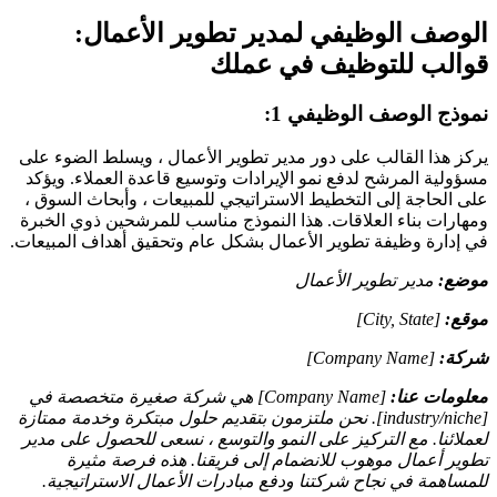
الوصف الوظيفي لمدير تطوير الأعمال:
قوالب للتوظيف في عملك
نموذج الوصف الوظيفي 1:
يركز هذا القالب على دور مدير تطوير الأعمال ، ويسلط الضوء على
مسؤولية المرشح لدفع نمو الإيرادات وتوسيع قاعدة العملاء. ويؤكد
على الحاجة إلى التخطيط الاستراتيجي للمبيعات ، وأبحاث السوق ،
ومهارات بناء العلاقات. هذا النموذج مناسب للمرشحين ذوي الخبرة
في إدارة وظيفة تطوير الأعمال بشكل عام وتحقيق أهداف المبيعات.
موضع:
مدير تطوير الأعمال
موقع:
[City, State]
شركة:
[Company Name]
معلومات عنا:
[Company Name] هي شركة صغيرة متخصصة في
[industry/niche]. نحن ملتزمون بتقديم حلول مبتكرة وخدمة ممتازة
لعملائنا. مع التركيز على النمو والتوسع ، نسعى للحصول على مدير
تطوير أعمال موهوب للانضمام إلى فريقنا. هذه فرصة مثيرة
للمساهمة في نجاح شركتنا ودفع مبادرات الأعمال الاستراتيجية.