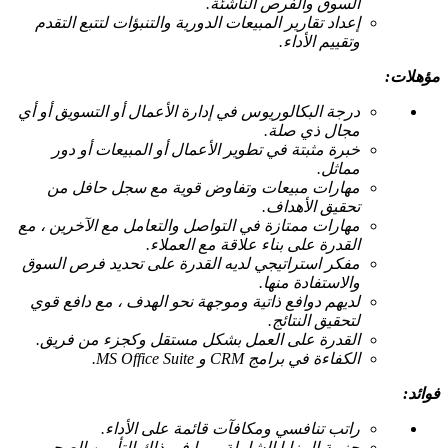
السوق والفرص الناشئة.
إعداد تقارير المبيعات الدورية والتنبؤات لتتبع التقدم
وتقييم الأداء.
مؤهلات:
درجة البكالوريوس في إدارة الأعمال أو التسويق أو أي
مجال ذي صلة.
خبرة مثبتة في تطوير الأعمال أو المبيعات أو دور
مماثل.
مهارات مبيعات وتفاوض قوية مع سجل حافل من
تحقيق الأهداف.
مهارات ممتازة في التواصل والتعامل مع الآخرين ، مع
القدرة على بناء علاقة مع العملاء.
مفكر استراتيجي لديه القدرة على تحديد فرص السوق
والاستفادة منها.
لديهم دوافع ذاتية وموجهة نحو الهدف ، مع دافع قوي
لتحقيق النتائج.
القدرة على العمل بشكل مستقل وكجزء من فريق.
الكفاءة في برامج CRM و MS Office Suite.
فوائد:
راتب تنافسي ومكافآت قائمة على الأداء.
حزمة المزايا الشاملة ، بما في ذلك التأمين الصحي