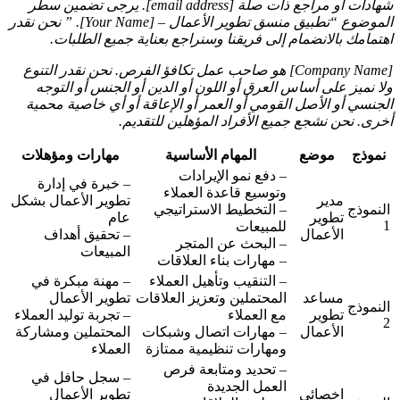
شهادات أو مراجع ذات صلة [email address]. يرجى تضمين سطر
الموضوع “تطبيق منسق تطوير الأعمال – [Your Name]. ” نحن نقدر
اهتمامك بالانضمام إلى فريقنا وسنراجع بعناية جميع الطلبات.
[Company Name] هو صاحب عمل تكافؤ الفرص. نحن نقدر التنوع
ولا نميز على أساس العرق أو اللون أو الدين أو الجنس أو التوجه
الجنسي أو الأصل القومي أو العمر أو الإعاقة أو أي خاصية محمية
أخرى. نحن نشجع جميع الأفراد المؤهلين للتقديم.
نموذج
موضع
المهام الأساسية
مهارات ومؤهلات
– دفع نمو الإيرادات
– خبرة في إدارة
وتوسيع قاعدة العملاء
مدير
تطوير الأعمال بشكل
النموذج
– التخطيط الاستراتيجي
تطوير
عام
1
للمبيعات
الأعمال
– تحقيق أهداف
– البحث عن المتجر
المبيعات
– مهارات بناء العلاقات
– التنقيب وتأهيل العملاء
– مهنة مبكرة في
مساعد
المحتملين وتعزيز العلاقات
تطوير الأعمال
النموذج
تطوير
مع العملاء
– تجربة توليد العملاء
2
الأعمال
– مهارات اتصال وشبكات
المحتملين ومشاركة
ومهارات تنظيمية ممتازة
العملاء
– تحديد ومتابعة فرص
– سجل حافل في
العمل الجديدة
اخصائي
تطوير الأعمال