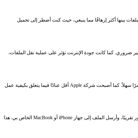
iPho وAndroid وMacBook في نفس الوقت. كانت عملية نقل الملفات بينها أكثر إرهاقًا مما ينبغي، حيث كنت أضطر إلى تحميل
غير ضروري. كما كانت جودة الإنترنت تؤثر على عملية نقل الملفات،
قامت Google بتوسيع ميزة المشاركة السريعة إلى ما هو أبعد من أجهزة Android، وفجأة أصبحت مشاركة الملفات مع أجهزة Mac وiPhone أمرًا سهلاً. كما أصبحت شركة Apple أقل عنادًا فيما يتعلق بكيفية عمل
أكثر ما أدهشني هو مدى سهولة العملية برمتها الآن. على هاتف يعمل بنظام Android، أقوم بفتح Quick Share، وتظهر الأجهزة القريبة على الفور تقريبًا، وأرسل الملف إلى جهاز iPhone أو MacBook الخاص بي. هذا