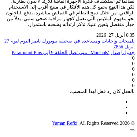
لطالما تم استكشاف فكرة الأجهزة القابلة للارتداء بدون بطارية،
لكن هذا النهج يجمع كل هذه الأفكار في منتج أقرب إلى الاستخدام
الواقعي. من خلال دمج النظام في القماش مباشرة، يدفع الباحثون
نحو مفهوم الملابس التي تعمل كجهاز مراقبة صحي سلبي، بدلاً من
جهاز منفصل يتعين عليك تذكر ارتدائه وشحنه باستمرار.
35
0
أبريل 27, 2026
تلميحات وإجابات ومساعدة في صحيفة نيويورك تايمز اليوم ليوم 27
أبريل #785
جدول إصدار 'Marshals': متى تصل الحلقة 9 إلى Paramount Plus
0
0
0
0
0
0
بالفعل كان رد فعل لهذا المنصب.
Yaman Refki
. All Rights Reserved
© 2026