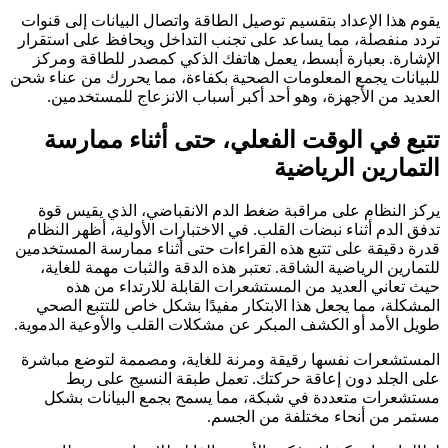
يقوم هذا الإعداد بتقسيم توصيل الطاقة واتصال البيانات إلى قنوات
تردد منفصلة، مما يساعد على تجنب التداخل ويحافظ على استقرار
الإشارة. بعبارة أبسط، يعمل هاتفك الذكي كمصدر للطاقة ومركز
للبيانات يجمع المعلومات الصحية بكفاءة، مما يحررك من عناء شحن
العديد من الأجهزة، وهو أحد أكبر أسباب الانزعاج للمستخدمين.
تتبع في الوقت الفعلي، حتى أثناء ممارسة
التمارين الرياضية
يركز النظام على مراقبة ضغط الدم الانقباضي، الذي يقيس قوة
تدفق الدم أثناء نبضات القلب. في الاختبارات الأولية، أظهر النظام
قدرة دقيقة على تتبع هذه القراءات حتى أثناء ممارسة المستخدمين
للتمارين الرياضية الشاقة. تعتبر هذه الدقة والثبات مهمة للغاية،
حيث تعاني العديد من المستشعرات القابلة للارتداء من هذه
المشكلة، مما يجعل هذا الابتكار مفيدًا بشكل خاص للتتبع الصحي
طويل الأمد أو الكشف المبكر عن مشكلات القلب والأوعية الدموية.
المستشعرات نفسها رقيقة ومرنة للغاية، ومصممة لتوضع مباشرة
على الجلد دون إعاقة حركتك. تعمل طبقة النسيج على ربط
مستشعرات متعددة في شبكة، مما يسمح بجمع البيانات بشكل
مستمر من أنحاء مختلفة من الجسم.