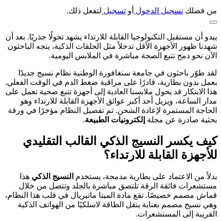
من فضلك
تسجيل الدخول
أو
تسجيل
لتفعل ذلك.
يبدو أن مستقبل التكنولوجيا القابلة للارتداء يشهد تحولًا جذريًا. بعد أن
شهدنا ظهور الأجهزة الأقل تدخلاً مثل الحلقات الذكية، يتجه الباحثون
الآن نحو دمج تتبع الصحة مباشرة في الملابس اليومية.
لقد طوّر باحثون في جامعة سنغافورة الوطنية نظام نسيج جديدًا
يعمل بدون بطارية، قادرًا على مراقبة ضغط الدم في الوقت الفعلي.
هذا الابتكار قد يحول ملابسنا العادية إلى أجهزة تتبع صحية تعمل على
مدار الساعة، ويزيل أحد أكبر عوائق الأجهزة القابلة للارتداء وهو
الحاجة المستمرة لإعادة الشحن. تم تفصيل النظام مؤخرًا في ورقة
بحثية صادرة عن مجلة
إلكترونيات الطبيعة
.
كيف يكسر النسيج الذكي القالب التقليدي
للأجهزة القابلة للارتداء؟
بدلاً من الاعتماد على بطارية مدمجة، يستخدم
النسيج الذكي
هذا
مستشعرات فائقة الرقة تلتصق مباشرة بالجلد وتتصل من خلال
قماش مصمم خصيصًا. تقع مادة الميتا ماتيريال في قلب هذا النظام،
وهي نسيج مصمم بعناية ينقل الطاقة لاسلكيًا من الهواتف الذكية
القريبة إلى المستشعرات.