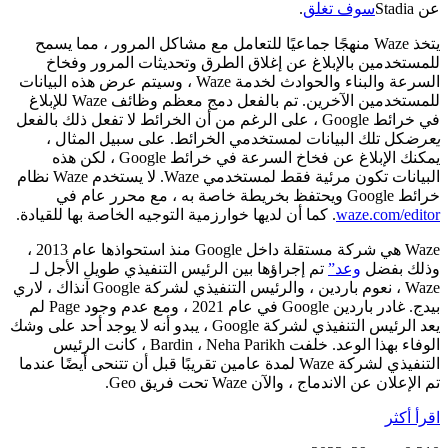
عن Stadia
سوف تغلق
.
يتخذ Waze منهجًا جماعيًا للتعامل مع مشاكل المرور ، مما يسمح
للمستخدمين بالإبلاغ عن إغلاق الطرق وتحديثات المرور وفخاخ
السرعة والبناء والحوادث لخدمة Waze ، وسيتم عرض هذه البيانات
للمستخدمين الآخرين. تم بالفعل دمج معظم وظائف Waze للإبلاغ
في خرائط Google ، على الرغم من أن الخرائط لا تفعل ذلك بالفعل
يعرض
كل تلك البيانات لمستخدمي الخرائط. على سبيل المثال ،
يمكنك الإبلاغ عن فخاخ السرعة في خرائط Google ، لكن هذه
البيانات تكون مرئية فقط لمستخدمي Waze. لا يستخدم Waze نظام
خرائط Google ويحتفظ بخريطة خاصة به ، مع محرر عام في
waze.com/editor
. كما أن لديها خوارزمية التوجيه الخاصة بها للقيادة.
Waze هي شركة مستقلة داخل Google منذ استحواذها عام 2013 ،
وذلك بفضل
وعد”
تم إجراؤها بين الرئيس التنفيذي طويل الأجل لـ
Waze ، نعوم باردين ، والرئيس التنفيذي لشركة Google آنذاك ، لاري
بيدج. غادر باردين Google في عام 2021 ، ومع عدم وجود Page لم
يعد الرئيس التنفيذي لشركة Google ، يبدو أنه لا يوجد أحد على وشك
الوفاء بهذا الوعد. خلفت Bardin ، Neha Parikh ، كانت الرئيس
التنفيذي لشركة Waze لمدة عامين تقريبًا قبل أن تتنحى أيضًا عندما
تم الإعلان عن الاندماج ، والآن Waze تحت فريق Geo.
اقرأ أكثر