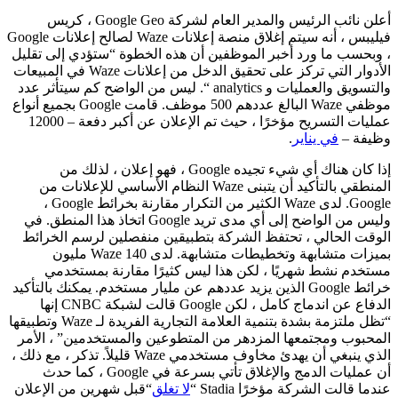
أعلن نائب الرئيس والمدير العام لشركة Google Geo ، كريس
فيليبس ، أنه سيتم إغلاق منصة إعلانات Waze لصالح إعلانات Google
، وبحسب ما ورد أخبر الموظفين أن هذه الخطوة “ستؤدي إلى تقليل
الأدوار التي تركز على تحقيق الدخل من إعلانات Waze في المبيعات
والتسويق والعمليات و analytics “. ليس من الواضح كم سيتأثر عدد
موظفي Waze البالغ عددهم 500 موظف. قامت Google بجميع أنواع
عمليات التسريح مؤخرًا ، حيث تم الإعلان عن أكبر دفعة – 12000
وظيفة –
في يناير
.
إذا كان هناك أي شيء تجيده Google ، فهو إعلان ، لذلك من
المنطقي بالتأكيد أن يتبنى Waze النظام الأساسي للإعلانات من
Google. لدى Waze الكثير من التكرار مقارنة بخرائط Google ،
وليس من الواضح إلى أي مدى تريد Google اتخاذ هذا المنطق. في
الوقت الحالي ، تحتفظ الشركة بتطبيقين منفصلين لرسم الخرائط
بميزات متشابهة وتخطيطات متشابهة. لدى Waze 140 مليون
مستخدم نشط شهريًا ، لكن هذا ليس كثيرًا مقارنة بمستخدمي
خرائط Google الذين يزيد عددهم عن مليار مستخدم. يمكنك بالتأكيد
الدفاع عن اندماج كامل ، لكن Google قالت لشبكة CNBC إنها
“تظل ملتزمة بشدة بتنمية العلامة التجارية الفريدة لـ Waze وتطبيقها
المحبوب ومجتمعها المزدهر من المتطوعين والمستخدمين” ، الأمر
الذي ينبغي أن يهدئ مخاوف مستخدمي Waze قليلاً. تذكر ، مع ذلك ،
أن عمليات الدمج والإغلاق تأتي بسرعة في Google ، كما حدث
عندما قالت الشركة مؤخرًا Stadia “
لا تغلق
“قبل شهرين من الإعلان