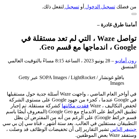
من فضلك
تسجيل الدخول
أو
تسجيل
لتفعل ذلك.
أمامنا طرق غادرة –
تواصل Waze ، التي لم تعد مستقلة في
Google ، اندماجها مع قسم Geo.
رون أماديو
–
28 يونيو 2023 ، الساعة 8:15 مساءً بالتوقيت العالمي
المنسق
بافلو غونشار / SOPA Images / LightRocket عبر Getty
Images
في أواخر العام الماضي ، واجهت Waze أسئلة جدية حول مستقبلها
في Google عندما ، كجزء من جهود Google على مستوى الشركة
لخفض التكاليف ، Waze
فقدت مكانتها
كشركة مستقلة. تم إجبار
تطبيق الخرائط على الاندماج مع Google Geo (المعروف أيضًا باسم
قسم خرائط Google) على الرغم من أنه من المفترض أن يظل
التطبيقان مستقلين في الغالب. بعد ستة أشهر ، قناة سي إن بي سي
جينيفر الياس
تشير التقارير إلى أن تخفيضات الوظائف قد وصلت ،
وستفقد Waze بعض الموظفين.