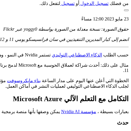
من فضلك
تسجيل الدخول
أو
تسجيل
لتفعل ذلك.
23 مايو 2023 12:00 مساءً
حقوق الصورة: نسخة معدلة من الصورة بواسطة yoggy0 عبر Flickr
انضم إلى كبار المديرين التنفيذيين في سان فرانسيسكو يومي 11 و 12 يوليو ، لمعرفة كيف يدمج القادة استثمارات الذكاء الاصطناعي ويحسنونها لتحقيق النجاح
حسب الطلب
الذكاء الاصطناعي التوليدي
تستمر Nvidia في النمو ، وهي تبذل قصارى جهدها للتأكد من أن مكدسها التقني لتطوير النماذج ونشرها يصل إلى حيث تفضل الشركات العمل.
11.
الخطوة التي أعلن عنها اليوم على مدار الساعة
بناء مايكروسوفت
مؤتم
لجلب الذكاء الاصطناعي التوليفي لعمليات النشر في أماكن العمل.
التكامل مع التعلم الآلي Microsoft Azure
بعبارات بسيطة ،
مؤسسة Nvidia AI
يمكن وصفها بأنها منصة برمجية ش
حدث