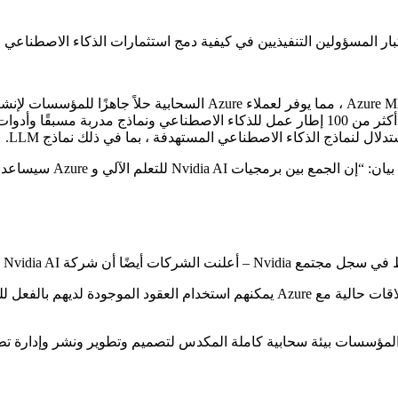
من خلال هذه الشراكة ، تقوم Nvidia بإدخال طبقة البرنامج هذه إلى re ML
قال مانوفير داس ، نائب 
ت أيضًا أن شركة Nvidia AI و