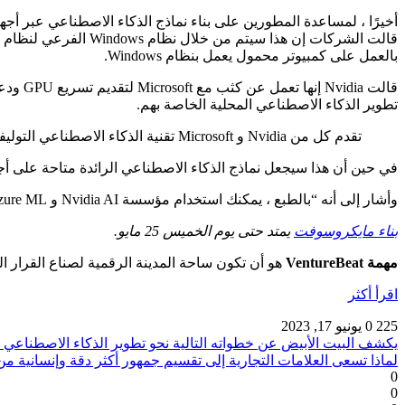
بالعمل على كمبيوتر محمول يعمل بنظام Windows.
تطوير الذكاء الاصطناعي المحلية الخاصة بهم.
تقدم كل من Nvidia و Microsoft تقنية الذكاء الاصطناعي التوليفية لأجهزة الكمبيوتر
في حين أن هذا سيجعل نماذج الذكاء الاصطناعي الرائدة متاحة على أجهزة
وأشار إلى أنه “بالطبع ، يمكنك استخدام مؤسسة Nvidia AI و Azure ML للقيام بالتدريب ثم دفع النماذج إلى أجهزة كمبيوتر Nvidia”. “إنها نفس مكدس Nvidia لذا ستعمل هناك.”
بناء مايكروسوفت
يمتد حتى يوم الخميس 25 مايو.
مهمة VentureBeat
هو أن تكون ساحة المدينة الرقمية لصناع القرار ا
اقرأ أكثر
225
0
يونيو 17, 2023
يكشف البيت الأبيض عن خطواته التالية نحو تطوير الذكاء الاصطناعي
لماذا تسعى العلامات التجارية إلى تقسيم جمهور أكثر دقة وإنسانية من
0
0