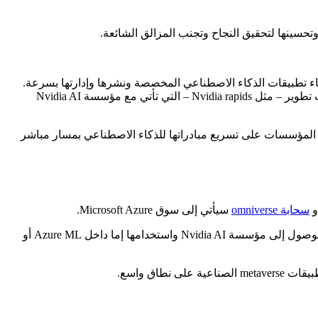
Azu ، مما يوفر لعملاء Azure السحابية حلاً جاهزًا للمؤسسات لإنشاء تطبيقات الذكاء الاصطناعي المخصصة ونشرها وإدارتها بسرعة.
كجزء من هذا ، يحصل مستخدمو Azure ML على إمكانية الوصول إلى أكثر من 100 إطار عمل للذكاء الاصطناعي ونماذج مدربة مسبقًا وأدوات تطوير – مثل Nvidia rapids – التي تأتي مع مؤسسة Nvidia AI
رئيس شركة Nvidia للحوسبة المؤسسية في بيان: “إن الجمع بين برمجيات Nvidia AI للتعلم الآلي و Azure سيساعد المؤسسات على تسريع مبادراتها للذكاء الاصطناعي بمسار مباشر
سحابة omniverse
سيأتي إلى سوق Microsoft Azure.
قال داس في إيجاز صحفي: “ما يعنيه هذا هو أن العملاء الذين لديهم علاقات حالية مع Azure يمكنهم استخدام العقود الموجودة لديهم بالفعل للوصول إلى مؤسسة Nvidia AI واستخدامها إما داخل Azure ML أو