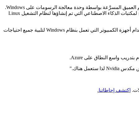
أخيرًا ، لمساعدة المطورين على بناء نماذج الذكاء الاصطناعي عبر أجهزة الكمبيوتر المحمولة ، أعلنت Nvidia أنه سيتم تمكين جميع أطر التعلم العميق المسرَّعة بواسطة وحدة معالجة الرسومات على Windows.
قالت الشركات إن هذا سيتم من خلال نظام Windows الفرعي لنظام Linux (WSL) ، والذي يجمع بين أفضل أنظمة Windows و Linux ويسمح لمكتبات الذكاء الاصطناعي التي تم إنشاؤها لنظام التشغيل Linux
قالت Nvidia إنها تعمل عن كثب مع Microsoft لتقديم تسريع GPU ودعم مجموعة برامج AI بالكامل داخل WSL ، مما يسمح للمطورين باستخدام أجهزة الكمبيوتر التي تعمل بنظام Windows لتلبية جميع احتياجات
ريب واسع النطاق على Azure.
ات.
اكتشف إحاطاتنا.