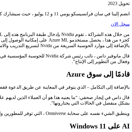
تحويل 2023
انضم إلينا في سان فرانسيسكو يومي 11 و 12 يوليو ، حيث سيشارك كبار المسؤولين التنفيذيين في كيفية دمج استثمارات الذكاء الاصطناعي وتحسينها لتحقيق النجاح وتجنب المزالق الشائعة.
سجل الان
بالإضافة إلى موارد الحوسبة السريعة من Nvida لتسريع التدريب والاستدلال لنماذج الذكاء الاصطناعي المستهدفة ، بما في ذلك نماذج LLM.
وفعال من التطوير إلى الإنتاج”.
قادمًا إلى سوق Azure
بالإضافة إلى التكامل – الذي يتوفر في المعاينة عن طريق الدعوة فقط في سجل مجتمع Nvidia – أعلنت الشركا
بشكل منفصل في الحالات التي يختارونها”.
وينطبق الشيء نفسه على سحابة Omniverse ، التي توفر للمطورين والمؤسسات بيئة سحابية كاملة المكدس لتصميم وتطوير ونشر وإدارة تطبيقات metaverse الصناعية على نطاق واسع.
AI على Windows 11