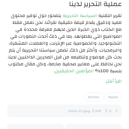
عملية التحرير لدينا
تقرير التقنية
السياسة التحريرية
يتمحور حول توفير محتوى
مفيد ودقيق يقدم قيمة حقيقية لقرائنا. نحن نعمل فقط
مع الكتاب ذوي الخبرة الذين لديهم معرفة محددة في
المواضيع التي يغطونها، بما في ذلك أحدث التطورات في
التكنولوجيا، والخصوصية عبر الإنترنت، والعملات المشفرة،
والبرمجيات، وأكثر من ذلك. تضمن سياستنا التحريرية أن يتم
بحث كل موضوع وتنظيمه من قبل المحررين الداخليين لدينا.
نحن نحافظ على معايير صحفية صارمة، وكل مقال مكتوب
بنسبة 100%
المؤلفين الحقيقيين
.
اقرأ أكثر
Battles
Ripple
0
194
يونيو 23, 2024