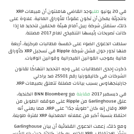
في 20 يونيو
طلب
وجد القاضي هاملتون أن مبيعات XRP
بالتجزئة يمكن أن تكون عقودًا للأوراق المالية. علاوة على
ذلك، ستمثل شركة ريبل أمام هيئة محلفين لتحديد ما إذا
كانت تصريحات رئيسها التنفيذي لعام 2017 مضللة.
سلطت الدعوى الضوء على خمسة مطالبات مركزية، أربعة
منها تدور حول فشل شركة Ripple في تسجيل XRP كأوراق
مالية بموجب القوانين الفيدرالية وقوانين الولايات.
ذكرت إحدى المطالبات على وجه التحديد انتهاكًا لقانون
الشركات في كاليفورنيا رقم 25501 ضد برادلي
جارلينجهاوس بسبب بيانات مضللة تتعلق بمبيعات XRP.
في ديسمبر 2017
مقابلة
مع BNN Bloomberg الكندية،
علق Garlinghouse من Ripple على موقفه الطويل من
XRP. وقال إنه كان “طويلًا جدًا” على XRP، مما يعني أنه
احتفظ بنسبة أكبر من عملاته المعدنية XRP لفترة طويلة.
ومع ذلك، زعمت الدعوى القضائية أن بيان Garlinghouse
بشأن الاحتفاظ بـ XRP الخاص به كان كاذبًا، حيث باع الرئيس