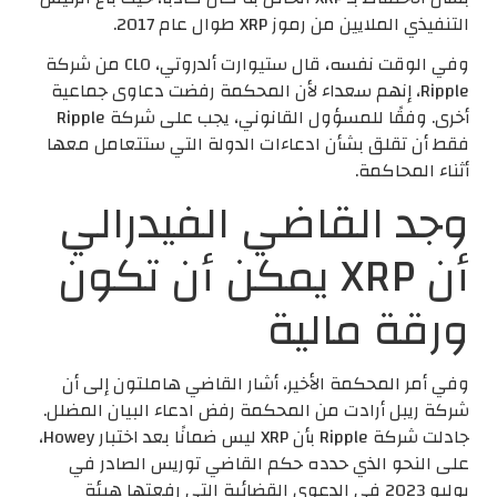
التنفيذي الملايين من رموز XRP طوال عام 2017.
وفي الوقت نفسه، قال ستيوارت ألدروتي، CLO من شركة
Ripple، إنهم سعداء لأن المحكمة رفضت دعاوى جماعية
أخرى. وفقًا للمسؤول القانوني، يجب على شركة Ripple
فقط أن تقلق بشأن ادعاءات الدولة التي ستتعامل معها
أثناء المحاكمة.
وجد القاضي الفيدرالي
أن XRP يمكن أن تكون
ورقة مالية
وفي أمر المحكمة الأخير، أشار القاضي هاملتون إلى أن
شركة ريبل أرادت من المحكمة رفض ادعاء البيان المضلل.
جادلت شركة Ripple بأن XRP ليس ضمانًا بعد اختبار Howey،
على النحو الذي حدده حكم القاضي توريس الصادر في
يوليو 2023 في الدعوى القضائية التي رفعتها هيئة