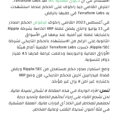
الاهتمام. في ال
دعوى قضائية SEC
ضد Terraform Labs،
اعترض القاضي جيد راكوف على الحكم عندما استشهدت
به Terraform Labs في طلبها بالرفض.
في أغسطس 2023 القاضي راكوف
مرفوض
الحكم الصادر
في 13 يوليو والذي يفضل عملة XRP الخاصة بشركة Ripple
باعتبارها عملة غير أمنية عند بيعها في الأسواق
الثانوية.
على الرغم من الاستشهاد بالحكم التاريخي لشركة
Ripple/SEC، خسرت Terraform Labs القضية أمام هيئة
الأوراق المالية والبورصة ودفعت غرامة قدرها 4.5 مليار
دولار للتسوية.
ومع استمرار صدور حكم مستعجل من Ripple/SEC ورفض
قضاة فيدراليين آخرين للحكم التاريخي، فإن وضع XRP
باعتباره غير آمن لا يزال غير مؤكد.
تنصل:
الآراء الواردة في هذه المقالة لا تشكل نصيحة مالية.
نحن نشجع القراء على إجراء أبحاثهم الخاصة وتحديد درجة
تحملهم للمخاطر قبل اتخاذ أي قرارات مالية. العملة المشفرة
هي فئة أصول شديدة التقلب وعالية المخاطر.