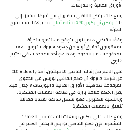
الأوراق المالية والبورصات.
ومع ذلك، رفض القاضي حجة ريبل في أمرها، مشيرًا إلى
ذلك
يمكن أن يكون XRP بمثابة أمان
عند بيعها لمستثمري
التجزئة.
وفقًا للقاضي هاميلتون، يتوقع مستثمرو التجزئة
المعقولون تحقيق أرباح من جهود Ripple للترويج لـ XRP
للمدفوعات عبر الحدود. وهذا هو أحد المحددات في اختبار
هاوي.
على الرغم من إقالة القاضي هاميلتون، أكد CLO Alderoty
من شركة Ripple أن حكم القاضي توريس في الدعوى
المرفوعة ضد هيئة الأوراق المالية والبورصات لا جدال فيه.
يظل الحكم علامة بارزة في صناعة العملات المشفرة،
وبالنسبة للكثيرين، فهو يشكل سابقة لقضايا مماثلة
تتعلق بالعملات المشفرة.
ومع ذلك، على عكس توقعات المتحمسين للعملات
المشفرة، فإن حكم القاضي توريس لا يحمل الكثير من