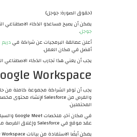
(حقوق الصورة: جوجل)
يمكن أن يصبح مساعدو الذكاء الاصطناعي التول
جوجل
.
أعلن عمالقة البرمجيات عن شراكة في
دريم فو
أفضل في مكان العمل.
يجب أن يعني هذا تجارب الذكاء الاصطناعي المتصلة عبر e 360
Google Workspace وlesforce
يجب أن توفر الشراكة مجموعة كاملة من حالا
المحتملين.
في مكان آخر، ملخصات Google Meet والسياق من
عقد موقع في Salesforce وإغلاق الفرصة من خلال تقرير الربح والخسارة الذي تم إنشاؤه في المستندات.