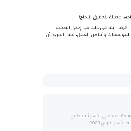
 عمل كصحفي تقني في مجال B2B وB2C لما يقرب من عقد من الزمن، بما في ذلك في إحدى الصحف
Futu، وعندما لا يتابع جميع أحدث اتجاهات المؤسسات وأماكن العمل، فمن المرجح أن
كيفية مقارنة تحديث Google الأساسي لشهر أغسطس