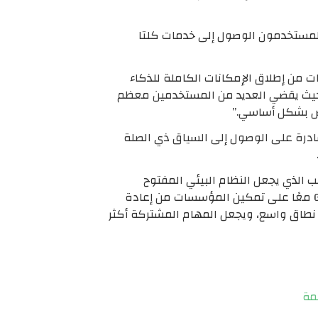
ر عمل ملحقات Duet AI الجديد من Google Workspace، حيث يستطيع المستخدمون الوصول إلى خدمات كلتا
ذي للمنتجات في Salesforce: “إن شراكتنا مع Google تمكن المؤسسات من إطلاق الإمكانات الكاملة للذكاء
عي والبيانات، المرتكزة على الثقة”. “يساعد هذا التكامل العميق بين Salesforce وGoogle Workspace، حيث يقضي العديد من المستخدمين معظم
اص بشكل أساسي.”
ادرة على الوصول إلى السياق ذي الصلة
Googl، إلى أن “شراكتنا مع Salesforce هي مثال على السبب الذي يجعل النظام البيئي المفتوح
والقابل للتوسيع للذكاء الاصطناعي المولد سيخلق أكبر قيمة للعملاء. “ستعمل Salesforce وGoogle Workspace معًا على تمكين المؤسسات من إعادة
لى نطاق واسع، ويجعل المهام المشتركة أكثر