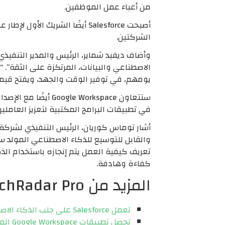
من أعباء عمل الموظفين.
الشركتين.
يومهم، في توفير الوقت والجهد، ويفتح قيم
ستتعاون Google Workspace أيضًا مع الإصدار الجديد
في تطبيقات البرامج المكتبية لتعزيز العامل
تعريف كيفية العمل يتم إنجازه باستخدام الذك
كفاءة وهادفة.
المزيد من TechRadar Pro
تعمل Salesforce على جلب الذكاء الاصطناعي التوليدي إلى إدارة علاقات العملاء، وتتعهد باستثمارات ضخمة
تحصل تطبيقات Google Workspace المفضلة لديك على تعزيز كبير لتقنية Duet AI