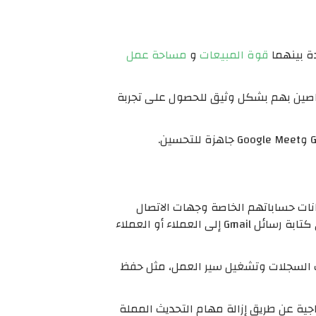
دة بينهما
قوة المبيعات
و
مساحة عمل
صين بهم بشكل وثيق للحصول على تجربة
نات حساباتهم الخاصة وجهات الاتصال
والفرص من Salesforce لإنشاء محتوى مخصص وشخصي في أمثال Google Slides وDocs، أو حتى المساعدة في كتابة رسائل Gmail إلى العملاء أو العملاء
ويم Google إلى Salesforce لتحديث السجلات وتشغيل سير العمل، مثل حفظ
 للحفاظ على تحديث سجلات Salesforce للشركة، وتعزيز الإنتاجية عن طريق إزالة مهام التحديث المملة