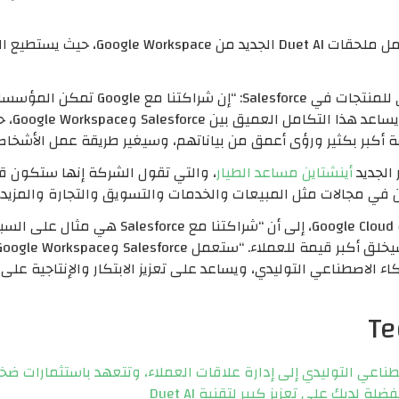
أصبحت Salesforce أيضًا الشريك الأول لإطا
وأضاف ديفيد شماير، الرئيس والمدير التنفي
الاصطنا
ة أكبر بكثير ورؤى أعمق من بياناتهم، وسيغير طريقة عمل الأشخ
أينشتاين مساعد الطيار
، والتي تقول الشركة إنها ستكون ق
ين في مجالات مثل المبيعات والخدمات والتسويق والتجارة والمزيد.
أشار توماس كوريان، الرئيس التنفيذي لشركة e Cloud
اء الاصطناعي التوليدي، ويساعد على تعزيز الابتكار والإنتاجية ع