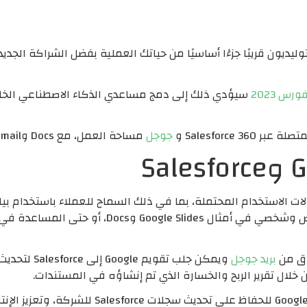
يديون قريبًا جزءًا أساسيًا من حياتك العملية بفضل الشراكة الجدي
رس 2023
سيؤدي ذلك إلى دمج مساعدي الذكاء الاصطناعي الخا
Salesforc ​​و
جوجل
مساحة العمل، مع Docs وGmail وGoogle Meet جاهزة للتحسين.
Sa
ت الاستخدام المحتملة، بما في ذلك السماح للعملاء باستخدام بيا
بريد جوجل
ويمكن جلب تق
يمكن أيضًا الاستفادة من بيانات Google Workspace