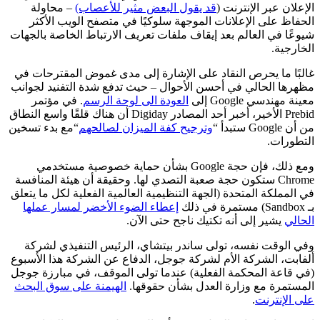
الإعلان عبر الإنترنت (
قد يقول البعض مثير للأعصاب)
– محاولة
الحفاظ على الإعلانات الموجهة سلوكيًا في متصفح الويب الأكثر
شيوعًا في العالم بعد إيقاف ملفات تعريف الارتباط الخاصة بالجهات
الخارجية.
غالبًا ما يحرص النقاد على الإشارة إلى مدى غموض المقترحات في
مظهرها الحالي في أحسن الأحوال – حيث تدفع شدة التفنيد لجوانب
معينة مهندسي Google إلى
العودة الى لوحة الرسم
. في مؤتمر
Prebid الأخير، أخبر أحد المصادر Digiday أن هناك قلقًا واسع النطاق
من أن Google ستبدأ “
وترجيح كفة الميزان لصالحهم
“مع بدء تسخين
التطورات.
ومع ذلك، فإن حجة Google بشأن حماية خصوصية مستخدمي
Chrome ستكون حجة صعبة التصدي لها. وحقيقة أن هيئة المنافسة
في المملكة المتحدة (الجهة التنظيمية العالمية الفعلية لكل ما يتعلق
بـ Sandbox) مستمرة في ذلك
إعطاء الضوء الأخضر لمسار عملها
الحالي
يشير إلى أنه تكتيك ناجح حتى الآن.
وفي الوقت نفسه، تولى ساندر بيتشاي، الرئيس التنفيذي لشركة
ألفابت، الشركة الأم لشركة جوجل، الدفاع عن الشركة هذا الأسبوع
(في قاعة المحكمة الفعلية) عندما تولى الموقف، في مبارزة جوجل
المستمرة مع وزارة العدل بشأن حقوقها.
الهيمنة على سوق البحث
على الإنترنت
.