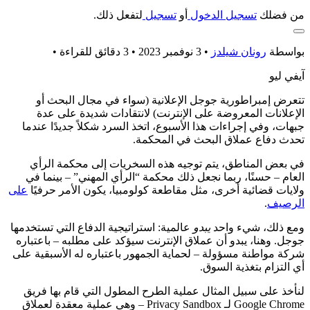
من فضلك
تسجيل الدخول
أو
تسجيل
لتفعل ذلك.
بواسطة
رونان شيلدز
•
3 نوفمبر 2023 • 3 دقائق للقراءة
•
آيفي ليو
تتعرض إمبراطورية جوجل الإعلانية (سواء في مجال البحث أو
الإعلانات المعروضة على الإنترنت) لانتقادات شديدة على عدة
جبهات، وفي إجراءات هذا الأسبوع، اتخذ السرد شكلاً جديدًا عندما
تحدث دفاع عملاق البحث في المحكمة.
في بعض المناطق، يتم توجيه هذه السخريات إلى محكمة الرأي
العام – حسنًا، ربما نجعل ذلك محكمة “الرأي المهني” – بينما في
ولايات قضائية أخرى، مثل مقاطعة كولومبيا، يكون الأمر حرفيًا
على
الرصيف
.
ومع ذلك، شيء واحد
يبدو
عالمية: استراتيجية الدفاع التي تستخدمها
جوجل. وهنا، يبدو أن عملاق الإنترنت سيؤكد على مطلبه – باعتباره
شركة مواطنة مسؤولة – لحماية الجمهور باعتباره له الأسبقية على
أي التزام بتغذية السوق.
لنأخذ على سبيل المثال عملية الطرح المطول التي قام بها فريق
Google Chrome لـ Privacy Sandbox – وهي عملية معقدة لعملاق