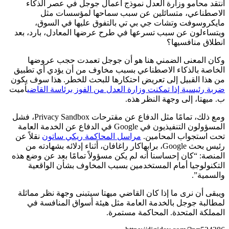
انتقد محامو وزارة العدل نموذج أعمال جوجل في عصر الذكاء
الاصطناعي، متسائلين عن سبب سماحها لمؤسسات مثل
مايكروسوفت وتشات جي بي تي بالتفوق عليها في السوق،
ويتساءلون عن سبب تسرعها في طرح عرضها المعادل، بارد، بعد
انطلاق منافسيها؟
وكان المعنى الضمني هنا هو أن جوجل تعمدت حجب عروضها
الخاصة بالذكاء الاصطناعي بسبب مخاوف من أن يؤدي أي تطبيق
من هذا القبيل إلى تعريض احتكارها للبحث للخطر. هذا سوف يكون
ضربة رئيسية إذا تمكنت وزارة العدل من الفوز برئاسة القاضي
أميت
ب. ميهتا، إلى وجهة النظر هذه.
ومع ذلك، تمامًا مثل الدفاع عن مقترحات Privacy Sandbox، فشل
المسؤولون التنفيذيون في Google في الدفاع عن الخدمة العامة
تحت استجواب المحامين.
مراسل المحاكمة ريكي ساتون
نقلاً عن
رئيس بحث Google، برابهاكار راغافان، أثناء إدلائه بشهادته من
المنصة: “كان إحساسنا أنه لم يكن مسؤولاً تمامًا بعد عن وضع هذه
التكنولوجيا أمام المستخدمين بسبب المخاوف بشأن الواقعية
والسمية”.
ويبقى أن نرى ما إذا كان القاضي ميهتا سيتبنى وجهة نظر مماثلة
لمطالبة جوجل بالخدمة العامة مثل هيئة أسواق المنافسة في
المملكة المتحدة. المحاكمة مستمرة.