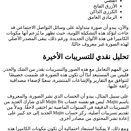
الفضي
الأزرق الفاتح
الكرزي الداكن
الرمادي الغامق
والآن، يبدو أن صورة متداولة على وسائل التواصل الاجتماعي قد
جاءت لتؤكد هذه التشكيلة اللونية، حيث تظهر ما يُزعم أنها مكونات
الكاميرا في هذه الألوان الجديدة. ورغم ذلك، يبقى المصدر الأصلي
لهذه الصورة غير معروف حاليًا.
تحليل نقدي للتسريبات الأخيرة
من المهم التعامل مع هذه الصور والتسريبات بقدر من الشك والحذر.
فليس من المستبعد أبدًا أن تكون هذه الصورة قد صُممت خصيصًا
لتتوافق مع التقارير والإشاعات المنتشرة، سعيًا لإضفاء مصداقية
زائفة عليها.
على سبيل المثال، يبدو أن الحساب الذي نشر الصورة، والمعروف
باسم Majin، ليس هو نفسه حساب Majin Bu الذي شارك العديد من
التسريبات الدقيقة في السنوات الماضية ثم اختفى لاحقًا. وبدلاً من
تقديم تسريبات أصلية، ركز حساب Majin الجديد إلى حد كبير على
إعادة نشر المحتوى من مصادر أخرى.
ومع ذلك، لا يمكننا استبعاد احتمالية أن تكون مكونات الكاميرا هذه