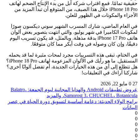
حقيقية تمامًا. فمع اقتراب شركة آبل من بدء الإنتاج الضخم لهاتف
iPhone 18 Pro خلال هذا الصيف، من المتوقع أن تبدأ المزيد من
الأجزاء والمكونات في الظهور للعلن.
في العام الماضي، شارك المسرب الشهير سوني ديكسون صورًا
لمكونات الكاميرا في شهر يوليو، والتي انتهت بتصوير بعض ألوان
هاتف iPhone 17 Pro بدقة مذهلة. وبالمثل، قد يكون تسريب اليوم
دقيقًا، وإن كان وصوله في وقت أبكر مما كان متوقعًا.
في الختام، تبقى هذه التسريبات مجرد لمحات مثيرة لما قد يحمله
المستقبل. ما هو رأيك في الألوان المزعومة لهاتف iPhone 18 Pro؟
هل تتطلع إلى أي من هذه الخيارات الجديدة، أم تفضل ألوانًا أخرى؟
شاركنا آراءك في التعليقات!
27
0
مايو 22, 2026
عروض تطبيقات Android والهدايا المجانية ليوم الجمعة: Balatro،
Samorost 3، CHUCHEL، Botanicula، والمزيد
برامج الولاء الحديثة: دعامة أساسية لتسويق دورة الحياة في عصر
البيانات
0
0
0
0
0