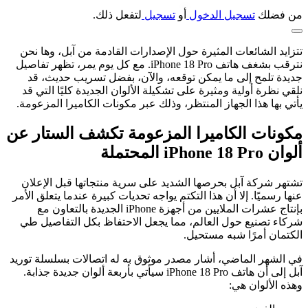
من فضلك
تسجيل الدخول
أو
تسجيل
لتفعل ذلك.
تتزايد الشائعات المثيرة حول الإصدارات القادمة من آبل، وها نحن
نترقب بشغف هاتف iPhone 18 Pro. مع كل يوم يمر، تظهر تفاصيل
جديدة تلمح إلى ما يمكن توقعه، والآن، بفضل تسريب حديث، قد
نلقي نظرة أولية ومثيرة على تشكيلة الألوان الجديدة كليًا التي قد
يأتي بها هذا الجهاز المنتظر، وذلك عبر مكونات الكاميرا المزعومة.
مكونات الكاميرا المزعومة تكشف الستار عن
ألوان iPhone 18 Pro المحتملة
تشتهر شركة آبل بحرصها الشديد على سرية منتجاتها قبل الإعلان
عنها رسميًا. إلا أن هذا التكتم يواجه تحديات كبيرة عندما يتعلق الأمر
بإنتاج عشرات الملايين من أجهزة iPhone الجديدة بالتعاون مع
شركاء تصنيع حول العالم، مما يجعل الاحتفاظ بكل التفاصيل طي
الكتمان أمرًا شبه مستحيل.
في الشهر الماضي، أشار مصدر موثوق به له اتصالات بسلسلة توريد
آبل إلى أن هاتف iPhone 18 Pro سيأتي بأربعة ألوان جديدة جذابة.
وهذه الألوان هي: