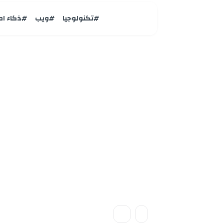
#تكنولوجيا
#ويب
#ذكاء ا
تكتولوجيا
تصم
iPhone