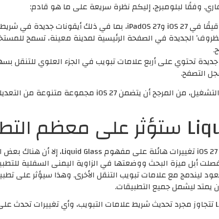
جديدة في شريط علامات التبويب.
روف’ الجديدة في الصفحة الرئيسية لمدينة معينة، تسمح للمستخدم ب
.
ديدة تحتوي على أربع علامات تبويب في الجزء العلوي للتنقل بسهو
ل التصفح.
وكما هو الحال مع كل تحديث رئيسي لنظام التشغيل، من المرجح
على الرغم من أنه ليس من المتوقع أن يجلب OS 27
لق بشريط علامات التبويب. ففي iOS 26، فصلت أبل ميزة البحث ووضعتها في الزاوية اليمنى ا
iO، يقال إن البحث سيعود ليندمج مع علامات تبويب التنقل الأخرى. وهذا سيؤثر ع
ن يمتد ليشمل جميع التطبيقات.
نتوقع المزيد من التحسينات على Liquid Glass تتجاوز مجرد تحديث شريط علامات التبويب، وأي 