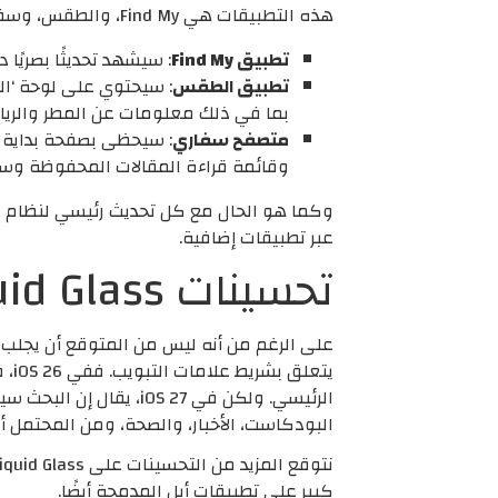
هذه التطبيقات هي Find My، والطقس، وسفاري. وفقًا لبلومبرج، إليكم نظرة سريعة على ما هو قادم:
تطبيق Find My
: سيشهد تحديثًا بصريًا دقيقًا في iOS 27 وiPadOS 27، بما في ذلك أيقونات 
تطبيق الطقس
: سيحتوي على لوحة ‘الظ
بما في ذلك معلومات عن المطر والرياح
متصفح سفاري
: سيحظى بصفحة بداية ج
وقائمة قراءة المقالات المحفوظة وسج
عبر تطبيقات إضافية.
تحسينات Liquid Glass ستؤثر على معظم التطبيقات
يتع
الرئيسي. ولكن في S 27
البودكاست، الأخبار، والصحة، ومن المحتمل أ
كبير على تطبيقات أبل المدمجة أيضًا.