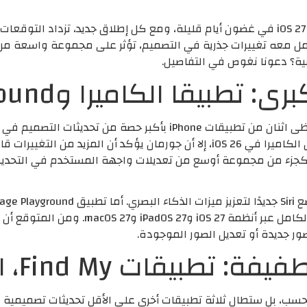
تستعد شركة أبل للكشف عن نظام التشغيل iOS 27 في غضون أيام قليلة، ومع كل إطلاق جدي
ية؟ دعونا نغوص في التفاصيل.
يقا الكاميرا وImage Playground
على الرغم من أن أبل قد أعادت تصميم تطبيق الكاميرا في iOS 26، إلا أن جورمان 
، كجزء من مجموعة أوسع من تعديلات واجهة المستخدم في التحدي
كبيرة، حيث يؤكد جورمان أنه أعيد تصميمه با
ور جديدة أو تعديل الصور الموجودة.
ات Find My، الطقس، وسفاري