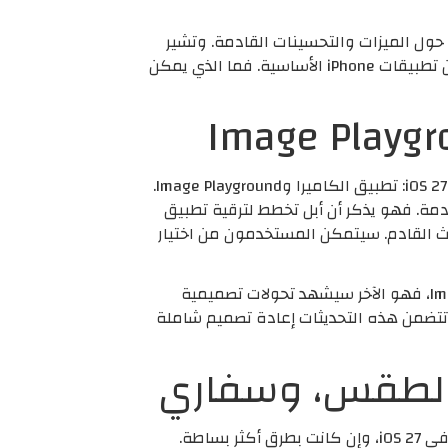
د، تزداد التوقعات حول الميزات والتحسينات القادمة. وتشير
الشائعات بقوة إلى أن التحديث المنتظر سيحمل معه تغييرات جذرية في التصميم، تؤثر على مجموعة واسعة من تطبيقات iPhone الأساسية. فما الذي يمكن
وفقًا لتقرير الخبير التقني مارك جورمان، سيحظى اثنان من تطبيقات iPhone بأكبر حصة من تحديثات التصميم في iOS 27: تطبيق الكاميرا وImage Playground.
يؤكد أن المزيد من التغييرات قادمة. فهو يذكر أن أبل تخطط لترقية تطبيق
ث القادم. سيتمكن المستخدمون من اختيار
علاوة على ذلك، سيضيف تطبيق الكاميرا وضع Siri جديدًا لتعزيز ميزات الذكاء البصري. أما تطبيق Image Playground، فهو الآخر سيشهد تحولات تصميمية
لكامل عبر أنظمة iOS 27 وiPadOS 27 وmacOS 27. ومن المتوقع أن تتضمن هذه التحديثات إعادة تصميم شاملة
لن تقتصر التغييرات على التطبيقات الكبرى فحسب، بل ستطال ثلاثة تطبيقات أخرى على الأقل تحديثات تصميمية في iOS 27، وإن كانت بطرق أكثر بساطة.