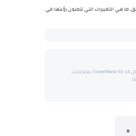
لجديدة وهي تتحقق. ما هي التغييرات التي تتمنون رؤيتها في
Acer تطلق لابتوب الأعمال TravelMate P2 14 بمعالجات
0