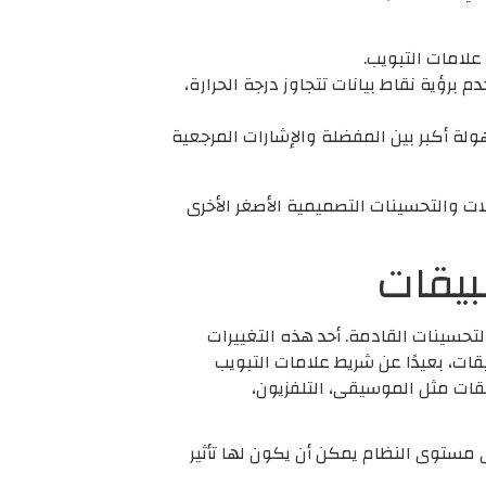
رؤية نقاط بيانات تتجاوز درجة الحرارة،
لة أكبر بين المفضلة والإشارات المرجعية
 أن يتضمن iOS 27 مجموعة متنوعة من التعديلات والتحسينات التصميمية الأصغر الأخرى
i تغييرات هائلة على مفهوم Liquid Glass، إلا أن هناك بعض التحسينات القادمة. أحد هذه التغييرات
لسفلية للتطبيقات، بعيدًا عن شريط علامات التبويب
لى تطبيقات مثل الموسيقى، التلفزيون،
تغييرات تحدث على مستوى النظام يمكن أن يكون لها تأثير