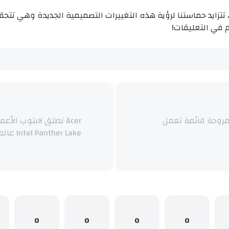
ع اقتراب موعد الكشف الرسمي عن iOS 27، تتزايد حماستنا لرؤية هذه التغييرات التصميمية ا
 في التعليقات!
HomeKit Wee: تطلق SwitchBot مروحة قائمة تعمل
Intel Panther Lake عالميًا
0
0
0
0