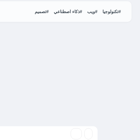
#تكنولوجيا
#ويب
#ذكاء اصطناعي
#تصميم
تكتولوجيا
تطبيق My OneApp من Safaricom يواجه مشاكل في الوصول