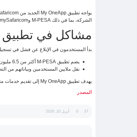
الشركة، بما في ذلك M-PESA وmySafaricom، في تطبيق واحد.
مشاكل في تطبيق My OneApp
بدأ المستخدمون في الإبلاغ عن فشل في تسجيل الدخول، والإعدادات غي
يضم تطبيق M-PESA أكثر من 6.5 مليون مستخدم، بينما يضم تطبيق mySafaricom أقل من 3 ملايين مستخدم.
نقل ملايين المستخدمين وبياناتهم من التطب
يهدف تطبيق My OneApp إلى تقديم خدمات متعددة، بما في ذلك المدفوعات وخدمات الاتصالات والاستثمارات وحوالي 80 خدمة تابعة لجهات خارجية.
المصدر
37
0
أبريل 10, 2026