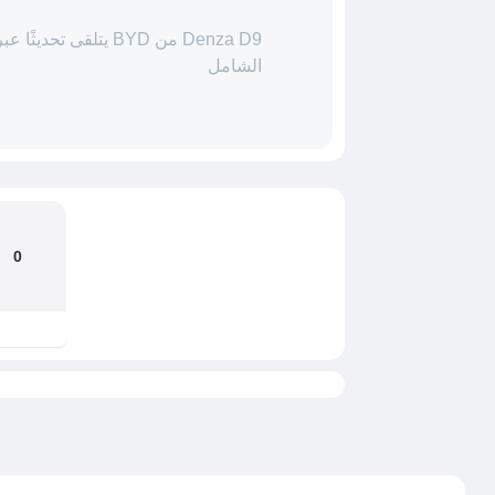
Denza D9 من BYD يتلقى ت
الشامل
0