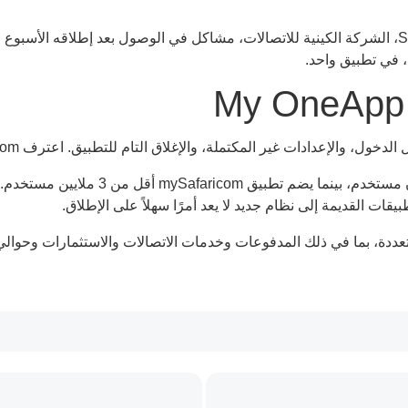
يواجه تطبيق My OneApp الجديد من Safaricom، الشركة الكينية للاتصالات، مشاكل في الوصول ب
ر المكتملة، والإغلاق التام للتطبيق. اعترف Safaricom بالمشكلة، قائلاً إن الإصلاحات جارية.
يقات القديمة إلى نظام جديد لا يعد أمرًا سهلاً على الإطلاق.