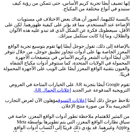
إنها تضيف أيضًا تجربة كريم الأساس، حتى تتمكن من رؤية كيف
ستبدو في أنواع مختلفة من المكياج.
بالنسبة لكليهما، أتصور أن هناك بعض الاختلاف في مستويات
الإضاءة عند المستخدم، مما قد يؤثر على كيفية ظهورهما. لكن على
الأقل، سيعطونك فكرة عن الشكل الذي قد تبدو عليه هذه الألوان
والظلال، وما إذا كانت ستكمل ميزاتك.
بالإضافة إلى ذلك، تقول جوجل أيضًا إنها تقوم بتوسيع تجربة الواقع
المعزز الخاصة بها على أدوات تتجاوز تطبيق جوجل، من خلال
تتوفر
الآن أيضًا أدوات الشعر وكريم الأساس في متصفحات الأجهزة
المحمولة في الولايات المتحدة، كما ستتوفر أدوات مكياج الشفاه
والعيون بتقنية الواقع المعزز أيضًا على الويب على الأجهزة المحمولة
قريبًا.
تقوم Google أيضًا بتجربة AR على الخيارات المتاحة في العروض
الترويجية المدفوعة عبر الجديد
إعلانات الجمال AR
.
تلاحظ جوجل ذلك أيضًا
إعلانات التسوق
مؤهلون الآن لعرض التجارب
التجريبية بدلاً من صورة منتج الإعلان.
من المثير للاهتمام ملاحظة تطور أدوات الواقع المعزز، خاصة في
سياق نظارات الواقع المعزز، التي يتم تطويرها بواسطة Meta
وApple وغيرهما. قد يؤدي ذلك قريبًا إلى اكتساب أدوات الواقع