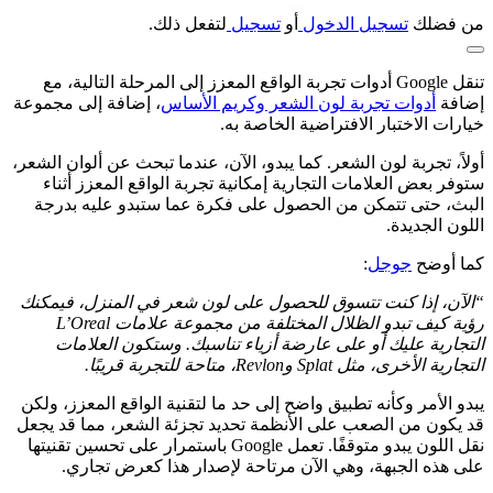
من فضلك
تسجيل الدخول
أو
تسجيل
لتفعل ذلك.
تنقل Google أدوات تجربة الواقع المعزز إلى المرحلة التالية، مع
إضافة
أدوات تجربة لون الشعر وكريم الأساس
، إضافة إلى مجموعة
خيارات الاختبار الافتراضية الخاصة به.
أولاً، تجربة لون الشعر. كما يبدو، الآن، عندما تبحث عن ألوان الشعر،
ستوفر بعض العلامات التجارية إمكانية تجربة الواقع المعزز أثناء
البث، حتى تتمكن من الحصول على فكرة عما ستبدو عليه بدرجة
اللون الجديدة.
كما أوضح
جوجل
:
“
الآن، إذا كنت تتسوق للحصول على لون شعر في المنزل، فيمكنك
رؤية كيف تبدو الظلال المختلفة من مجموعة علامات L’Oreal
التجارية عليك أو على عارضة أزياء تناسبك. وستكون العلامات
التجارية الأخرى، مثل Splat وRevlon، متاحة للتجربة قريبًا.
يبدو الأمر وكأنه تطبيق واضح إلى حد ما لتقنية الواقع المعزز، ولكن
قد يكون من الصعب على الأنظمة تحديد تجزئة الشعر، مما قد يجعل
نقل اللون يبدو متوقفًا. تعمل Google باستمرار على تحسين تقنيتها
على هذه الجبهة، وهي الآن مرتاحة لإصدار هذا كعرض تجاري.