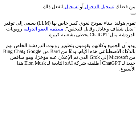
من فضلك
تسجيل الدخول
أو
تسجيل
لتفعل ذلك.
تقوم هولندا ببناء نموذج لغوي كبير خاص بها (LLM) يسعى إلى توفير
“
بديل شفاف وعادل وقابل للتحقق”.
منظمة العفو الدولية
روبوتات
الدردشة مثل
ChatGPT يحظى بشعبية كبيرة.
يبدو أن الجميع وكلابهم يقومون بتطوير روبوت الدردشة الخاص بهم
بالذكاء الاصطناعي هذه الأيام، بدءًا من Bard من Google وBing Chat
من Microsoft إلى Grok الذي تم الإعلان عنه مؤخرًا، وهو منافس
جديد لـ ChatGPT أطلقته شركة xAI التابعة لـ Elon Musk هذا
الأسبوع.