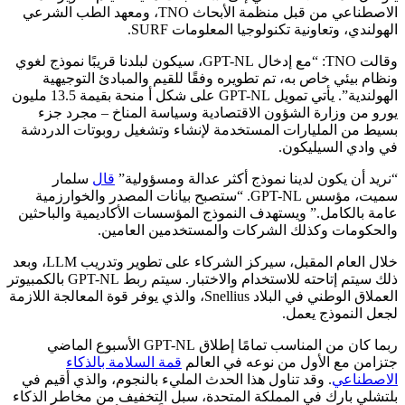
الاصطناعي من قبل منظمة الأبحاث TNO، ومعهد الطب الشرعي
الهولندي، وتعاونية تكنولوجيا المعلومات SURF.
وقالت TNO: “مع إدخال GPT-NL، سيكون لبلدنا قريبًا نموذج لغوي
ونظام بيئي خاص به، تم تطويره وفقًا للقيم والمبادئ التوجيهية
الهولندية”.
يأتي تمويل GPT-NL على شكل أ
منحة بقيمة 13.5 مليون
يورو من وزارة الشؤون الاقتصادية وسياسة المناخ – مجرد جزء
بسيط من المليارات المستخدمة لإنشاء وتشغيل روبوتات الدردشة
في وادي السيليكون.
“نريد أن يكون لدينا نموذج أكثر عدالة ومسؤولية”
قال
سلمار
سميت، مؤسس GPT-NL.
“ستصبح بيانات المصدر والخوارزمية
عامة بالكامل.”
ويستهدف النموذج المؤسسات الأكاديمية والباحثين
والحكومات وكذلك الشركات والمستخدمين العامين.
خلال العام المقبل، سيركز الشركاء على تطوير وتدريب LLM، وبعد
ذلك سيتم إتاحته للاستخدام والاختبار. سيتم ربط GPT-NL بالكمبيوتر
العملاق الوطني في البلاد Snellius، والذي يوفر قوة المعالجة اللازمة
لجعل النموذج يعمل.
ربما كان من المناسب تمامًا إطلاق GPT-NL الأسبوع الماضي
ج
تزامن مع الأول من نوعه في العالم
قمة السلامة بالذكاء
الاصطناعي
. وقد تناول هذا الحدث المليء بالنجوم، والذي أقيم في
بلتشلي بارك في المملكة المتحدة، سبل التخفيف من مخاطر الذكاء