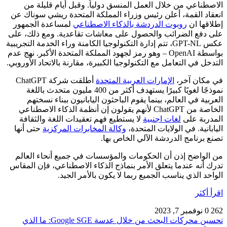
الاصطناعي من خلال العمل المنسق دولياً. وقبل أيام قليلة من
انعقاد القمة، أعلن رئيس وزراء المملكة المتحدة ريشي سوناك عن
إطلاقها
ان
روبوت الدردشة بالذكاء الاصطناعي
لمساعدة الجمهور
على دفع الضرائب والحصول على معاشات تقاعدية. ومع ذلك، على
عكس GPT-NL، تتم إدارة التكنولوجيا الكامنة وراء الخدمة التجريبية
بواسطة OpenAI – وهو رمز لجهود المملكة المتحدة الأكبر.
نهج عدم
التدخل في التعامل مع التكنولوجيا الكبيرة، مقارنة بالاتحاد الأوروبي.
في مكان آخر،
الإمارات العربية المتحدة
أطلقت شركة ChatGPT
نموذجًا لغويًا كبيرًا يستهدف أكثر من 400 مليون متحدث باللغة
العربية في العالم، بينما يقوم الباحثون اليابانيون ببناء نسختهم
الخاصة من ChatGPT لأنهم يقولون إن أنظمة الذكاء الاصطناعي
المدربة على
لغات اجنبية
لا يستطيع فهم تعقيدات اللغة والثقافة
اليابانية.
في الولايات المتحدة،
وكالة المخابرات المركزية
حتى أنها
تصنع برنامج الدردشة الآلي الخاص بها.
من الواضح إذن أن الحكومات والمؤسسات في جميع أنحاء العالم
تدرك أنه عندما يتعلق الأمر بنماذج الذكاء الاصطناعي، فإن المقاس
الواحد الذي يناسب الجميع ربما لا يكون بالأمر الجيد.
اقرأ أكثر
262
0
نوفمبر 7, 2023
تحسين محركات البحث من خلال عدسة Google SGE: ما الذي