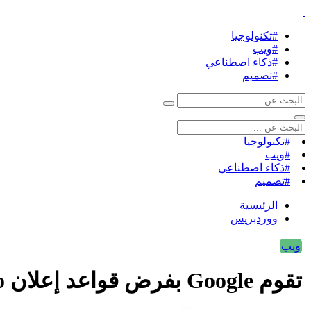
#تكنولوجيا
#ويب
#ذكاء اصطناعي
#تصميم
#تكنولوجيا
#ويب
#ذكاء اصطناعي
#تصميم
الرئيسية
ووردبريس
ويب
تقوم Google بفرض قواعد إعلان Mica Crypto بدءًا من 23 أبريل