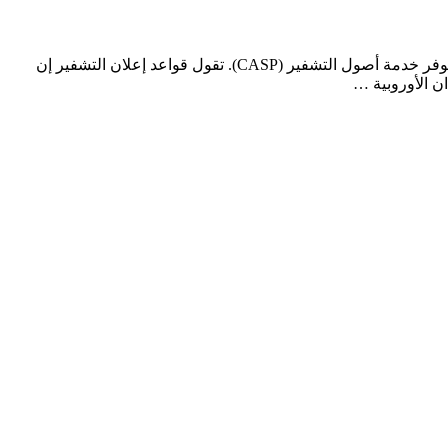
يتطلب أن تكون جميع عمليات التبادل والمحافظ المشفرة مرخصة. يجب عليهم اتباع أسواق الاتحاد الأوروبي في أجراف الأصول (MICA) أو موفر خدمة أصول التشفير (CASP). تقول قواعد إعلان التشفير إن