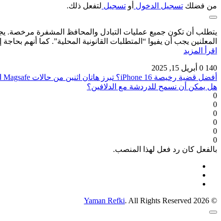
من فضلك
تسجيل الدخول
أو
تسجيل
لتفعل ذلك.
المعلنين يجب أن يفيوا “المتطلبات القانونية المحلية”. كما أنهم بحاجة إلى شهادة Google لتشغيل الإعلانات المتعلقة بالتشفير عبر معظم 
اقرأ المزيد
140
0
أبريل 15, 2025
أفضل قضية رخيصة iPhone 16؟ تبرز هاتان اثنين من حالات Magsafe الشفافة البالغة 10 دولارات
هل يمكن أن نسمح للدردشة مع الدلافين؟
0
0
0
0
0
0
بالفعل كان رد فعل لهذا المنصب.
Yaman Refki
. All Rights Reserved
© 2026