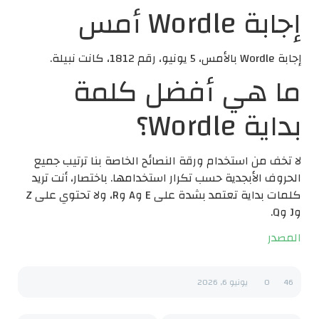
إجابة Wordle أمس
إجابة Wordle بالأمس، 5 يونيو، رقم 1812، كانت نبيلة.
ما هي أفضل كلمة
بداية Wordle؟
لا تخف من استخدام ورقة النصائح الخاصة بنا ترتيب جميع
الحروف الأبجدية حسب تكرار استخدامها. باختصار، أنت تريد
كلمات بداية تعتمد بشدة على E وA وR، ولا تحتوي على Z
وJ وQ.
المصدر
46
0
يونيو 6, 2026