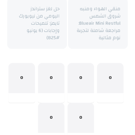
منقي الهواء ومنبه
حل لغز ستراندز
شروق الشمس
اليومي من نيويورك
Blueair Mini Restful:
تايمز: تلميحات
مراجعة شاملة لتجربة
وإجابات (6 يونيو
نوم مثالية
#825)
0
0
0
0
0
0