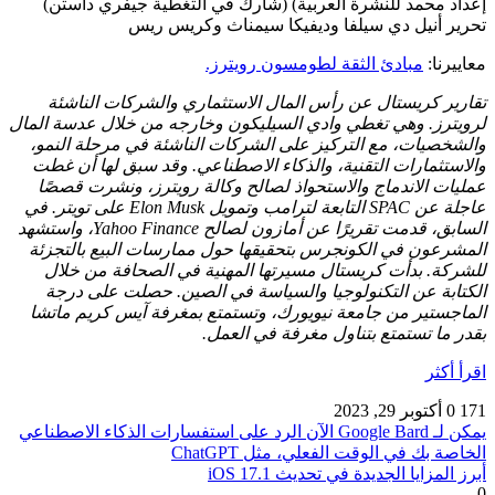
إعداد محمد للنشرة العربية) (شارك في التغطية جيفري داستن)
تحرير أنيل دي سيلفا وديفيكا سيمناث وكريس ريس
معاييرنا:
مبادئ الثقة لطومسون رويترز.
تقارير كريستال عن رأس المال الاستثماري والشركات الناشئة
لرويترز. وهي تغطي وادي السيليكون وخارجه من خلال عدسة المال
والشخصيات، مع التركيز على الشركات الناشئة في مرحلة النمو،
والاستثمارات التقنية، والذكاء الاصطناعي. وقد سبق لها أن غطت
عمليات الاندماج والاستحواذ لصالح وكالة رويترز، ونشرت قصصًا
عاجلة عن SPAC التابعة لترامب وتمويل Elon Musk على تويتر. في
السابق، قدمت تقريرًا عن أمازون لصالح Yahoo Finance، واستشهد
المشرعون في الكونجرس بتحقيقها حول ممارسات البيع بالتجزئة
للشركة. بدأت كريستال مسيرتها المهنية في الصحافة من خلال
الكتابة عن التكنولوجيا والسياسة في الصين. حصلت على درجة
الماجستير من جامعة نيويورك، وتستمتع بمغرفة آيس كريم ماتشا
بقدر ما تستمتع بتناول مغرفة في العمل.
اقرأ أكثر
171
0
أكتوبر 29, 2023
يمكن لـ Google Bard الآن الرد على استفسارات الذكاء الاصطناعي
الخاصة بك في الوقت الفعلي، مثل ChatGPT
أبرز المزايا الجديدة في تحديث iOS 17.1
0