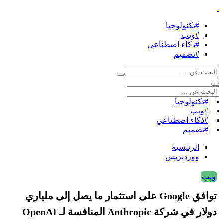
#تكنولوجيا
#ويب
#ذكاء اصطناعي
#تصميم
#تكنولوجيا
#ويب
#ذكاء اصطناعي
#تصميم
الرئيسية
ووردبريس
ويب
توافق Google على استثمار ما يصل إلى ملياري
دولار في شركة Anthropic المنافسة لـ OpenAI