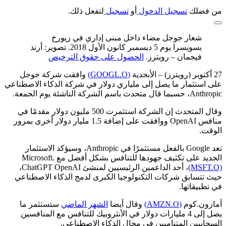
من فضلك
تسجيل الدخول
أو
تسجيل
لتفعل ذلك.
شعار جوجل مضاء داخل مبنى إداري في زيورخ
بسويسرا يوم 5 ديسمبر كانون الأول 2018. تصوير: أرند
فيجمان – رويترز.
الحصول على حقوق الترخيص
27 أكتوبر (رويترز) – الأبجدية
(GOOGL.O)
وافقت شركة جوجل
على استثمار ما يصل إلى ملياري دولار في شركة الذكاء الاصطناعي
Anthropic، حسبما قال متحدث باسم الشركة الناشئة يوم الجمعة.
وقال المتحدث إن الشركة استثمرت 500 مليون دولار مقدمًا في
منافس OpenAI ووافقت على إضافة 1.5 مليار دولار أخرى بمرور
الوقت.
تعد Google بالفعل مستثمرًا في Anthropic، وسيؤكد الاستثمار
الجديد على تكثيف جهودها للتنافس بشكل أفضل مع Microsoft.
(MSFT.O)
، أحد الداعمين الرئيسيين لمنشئ ChatGPT OpenAI،
حيث تتسابق شركات التكنولوجيا الكبرى لدمج الذكاء الاصطناعي
في تطبيقاتها.
أمازون.كوم
(AMZN.O)
وقال أيضا
الشهر الماضي
ستستثمر ما
يصل إلى 4 مليارات دولار في الأنثروبيك للتنافس مع المنافسين
السحابيين المتناميين في مجال الذكاء الاصطناعي.