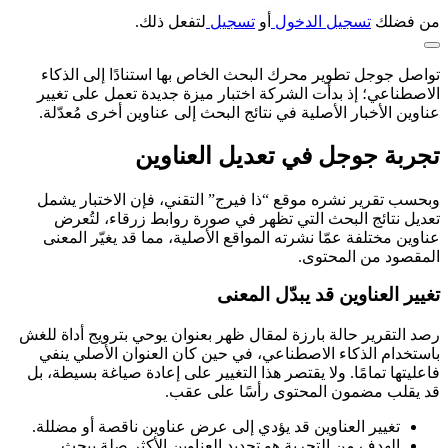
من فضلك
تسجيل الدخول
أو
تسجيل
لتفعل ذلك.
تواصل جوجل تطوير محرك البحث الخاص بها استنادًا إلى الذكاء
الاصطناعي؛ إذ بدأت الشركة اختبار ميزة جديدة تعمل على تغيير
عناوين الأخبار الأصلية في نتائج البحث إلى عناوين أخرى مُعدّلة.
تجربة جوجل في تعديل العناوين
وبحسب تقرير نشره موقع “ذا فيرج” التقني، فإن الاختبار يشمل
تعديل نتائج البحث التي تظهر في صورة روابط زرقاء، لتُعرض
عناوين مختلفة عمّا نشرته المواقع الأصلية، مما قد يغيّر المعنى
المقصود من المحتوى.
تغيير العناوين قد يبدّل المعنى
رصد التقرير حالة بارزة لمقال ظهر بعنوان يوحي بترويج أداة للغش
باستخدام الذكاء الاصطناعي، في حين كان العنوان الأصلي ينفي
فاعليتها تمامًا. ولا يقتصر هذا التغيير على إعادة صياغة بسيطة، بل
قد يقلب مضمون المحتوى رأسًا على عقب.
تغيير العناوين قد يؤدي إلى عرض عناوين ناقصة أو مضللة.
الهدف من التجربة هو تحديد العناوين الأكثر صلة ببحث