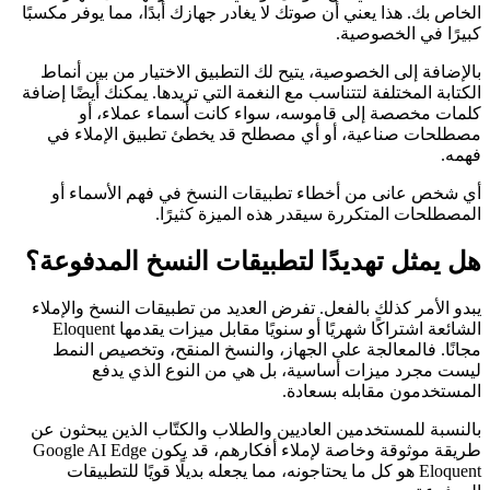
الخاص بك. هذا يعني أن صوتك لا يغادر جهازك أبدًا، مما يوفر مكسبًا
كبيرًا في الخصوصية.
بالإضافة إلى الخصوصية، يتيح لك التطبيق الاختيار من بين أنماط
الكتابة المختلفة لتتناسب مع النغمة التي تريدها. يمكنك أيضًا إضافة
كلمات مخصصة إلى قاموسه، سواء كانت أسماء عملاء، أو
مصطلحات صناعية، أو أي مصطلح قد يخطئ تطبيق الإملاء في
فهمه.
أي شخص عانى من أخطاء تطبيقات النسخ في فهم الأسماء أو
المصطلحات المتكررة سيقدر هذه الميزة كثيرًا.
هل يمثل تهديدًا لتطبيقات النسخ المدفوعة؟
يبدو الأمر كذلك بالفعل. تفرض العديد من تطبيقات النسخ والإملاء
الشائعة اشتراكًا شهريًا أو سنويًا مقابل ميزات يقدمها Eloquent
مجانًا. فالمعالجة على الجهاز، والنسخ المنقح، وتخصيص النمط
ليست مجرد ميزات أساسية، بل هي من النوع الذي يدفع
المستخدمون مقابله بسعادة.
بالنسبة للمستخدمين العاديين والطلاب والكتّاب الذين يبحثون عن
طريقة موثوقة وخاصة لإملاء أفكارهم، قد يكون Google AI Edge
Eloquent هو كل ما يحتاجونه، مما يجعله بديلًا قويًا للتطبيقات