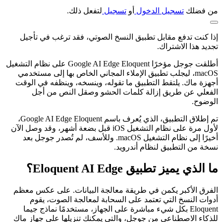
من فضلك
تسجيل الدخول
أو
تسجيل
لتفعل ذلك.
إذا كنت تدفع مقابل تطبيق النسخ الصوتي، فقد ترغب في تأجيل
تجديد هذا الاشتراك.
أطلقت جوجل مؤخرًا Google AI Edge Eloquent على نظام التشغيل
macOS، ليجلب تطبيق الإملاء المجاني الخاص بها إلى مستخدمي
أجهزة ماك. يلتقط التطبيق ما تقوله، وينسخه، وينظفه في الوقت
الفعلي عن طريق إزالة كلمات الحشو وصقل النص من أجل
الوضوح.
تم إطلاق التطبيق، الذي يُعرف باسم Google AI Edge Eloquent،
لأول مرة على نظام التشغيل iOS قبل بضعة أشهر، وقد وصل الآن
أخيرًا إلى نظام التشغيل macOS. وللأسف، لم تُصدر جوجل بعد
نسخة من التطبيق لنظام أندرويد.
ما الذي يميز تطبيق Eloquent AI Edge؟
الفرق الأكبر يكمن في طريقة معالجة البيانات. على عكس معظم
أدوات النسخ التي تعتمد على السحابة لمعالجة الصوت، يقوم
Eloquent بكل شيء مباشرة على الجهاز، مستخدمًا نماذج جيما
للذكاء الاصطناعي من جوجل، والتي يمكنك تنزيلها على جهاز ماك