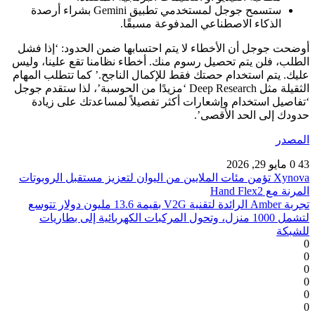
ستسمح جوجل لمستخدمي تطبيق Gemini بشراء أرصدة
الذكاء الاصطناعي المدفوعة مسبقًا.
أوضحت جوجل أن الأخطاء لا يتم احتسابها ضمن الحدود: ‘إذا فشل
الطلب، فلن يتم تحصيل رسوم منك. أخطاء نظامنا تقع علينا، وليس
عليك. يتم استخدام حصتك فقط للإكمال الناجح.’ كما تتطلب المهام
الثقيلة مثل Deep Research ‘مزيدًا من الحوسبة’، لذا ستقدم جوجل
‘تفاصيل استخدام وإشعارات أكثر تفصيلاً لمساعدتك على زيادة
حدودك إلى الحد الأقصى’.
المصدر
43
0
مايو 29, 2026
Xynova تؤمن مئات الملايين من اليوان لتعزيز مستقبل الروبوتات
المرنة مع Hand Flex2
تجربة Amber الرائدة لتقنية V2G بقيمة 13.6 مليون دولار تتوسع
لتشمل 1000 منزل، وتحول المركبات الكهربائية إلى بطاريات
للشبكة
0
0
0
0
0
0