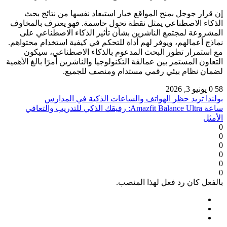
إن قرار جوجل بمنح المواقع خيار استبعاد نفسها من نتائج بحث
الذكاء الاصطناعي يمثل نقطة تحول حاسمة. فهو يعترف بالمخاوف
المشروعة لمجتمع الناشرين بشأن تأثير الذكاء الاصطناعي على
نماذج أعمالهم، ويوفر لهم أداة للتحكم في كيفية استخدام محتواهم.
مع استمرار تطور البحث المدعوم بالذكاء الاصطناعي، سيكون
التعاون المستمر بين عمالقة التكنولوجيا والناشرين أمرًا بالغ الأهمية
لضمان نظام بيئي رقمي مستدام ومنصف للجميع.
58
0
يونيو 3, 2026
بولندا تريد حظر الهواتف والساعات الذكية في المدارس
ساعة Amazfit Balance Ultra: رفيقك الذكي للتدريب والتعافي
الأمثل
0
0
0
0
0
0
بالفعل كان رد فعل لهذا المنصب.