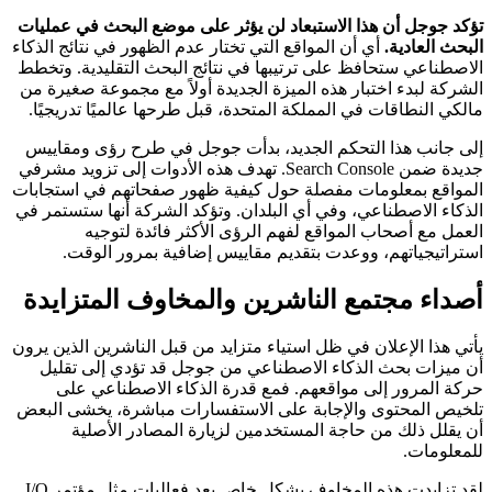
تؤكد جوجل أن هذا الاستبعاد لن يؤثر على موضع البحث في عمليات
البحث العادية.
أي أن المواقع التي تختار عدم الظهور في نتائج الذكاء
الاصطناعي ستحافظ على ترتيبها في نتائج البحث التقليدية. وتخطط
الشركة لبدء اختبار هذه الميزة الجديدة أولاً مع مجموعة صغيرة من
مالكي النطاقات في المملكة المتحدة، قبل طرحها عالميًا تدريجيًا.
إلى جانب هذا التحكم الجديد، بدأت جوجل في طرح رؤى ومقاييس
جديدة ضمن Search Console. تهدف هذه الأدوات إلى تزويد مشرفي
المواقع بمعلومات مفصلة حول كيفية ظهور صفحاتهم في استجابات
الذكاء الاصطناعي، وفي أي البلدان. وتؤكد الشركة أنها ستستمر في
العمل مع أصحاب المواقع لفهم الرؤى الأكثر فائدة لتوجيه
استراتيجياتهم، ووعدت بتقديم مقاييس إضافية بمرور الوقت.
أصداء مجتمع الناشرين والمخاوف المتزايدة
يأتي هذا الإعلان في ظل استياء متزايد من قبل الناشرين الذين يرون
أن ميزات بحث الذكاء الاصطناعي من جوجل قد تؤدي إلى تقليل
حركة المرور إلى مواقعهم. فمع قدرة الذكاء الاصطناعي على
تلخيص المحتوى والإجابة على الاستفسارات مباشرة، يخشى البعض
أن يقلل ذلك من حاجة المستخدمين لزيارة المصادر الأصلية
للمعلومات.
لقد تزايدت هذه المخاوف بشكل خاص بعد فعاليات مثل مؤتمر I/O