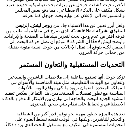
الأخير، حيث كشفت جوجل عن ميزات بحث ديناميكية جديدة تعتمد
بشكل مكثف على الذكاء الاصطناعي، مما دفع بعض المحللين
والمنشورات إلى الإعلان عن نهاية بحث جوجل كما نعرفه.
ولعل أبرز تعبير عن هذا الاستياء جاء من
روجر لينش، الرئيس
التنفيذي لشركة Condé Nast
، الذي صرح في مقابلة بأنه طلب من
فرقه افتراض عدم وجود بحث لتعزيز مشاهدات الصفحة والإيرادات.
وأوضح لينش لاحقًا أن الشركة لا تتوقع أن تصل حركة البحث إلى
الصفر، لكنه يتوقع أن تمثل الإحالات من جوجل نسبة مئوية ضئيلة
من إجمالي حركة المرور.
التحديات المستقبلية والتعاون المستمر
تؤكد جوجل أنها تستمع بفاعلية إلى ملاحظات الناشرين والمبدعين
وتتعاون مع الهيئات التنظيمية، مثل هيئة المنافسة والأسواق في
المملكة المتحدة، لضمان تزويد مالكي مواقع الويب بالأدوات
المناسبة مع تطور تفضيلات المستخدمين. هذا التفاعل يعكس تعقيد
المشهد الجديد للبحث والحاجة إلى توازن بين الابتكار المدفوع بالذكاء
الاصطناعي والحفاظ على نظام بيئي صحي للمحتوى.
تعد هذه الميزة خطوة مهمة نحو توفير قدر أكبر من الشفافية
والتحكم للناشرين، ولكنها في الوقت نفسه تسلط الضوء على
التحديات المستمرة في التكيف مع مستقبل البحث الذي يزداد ذكاءً.