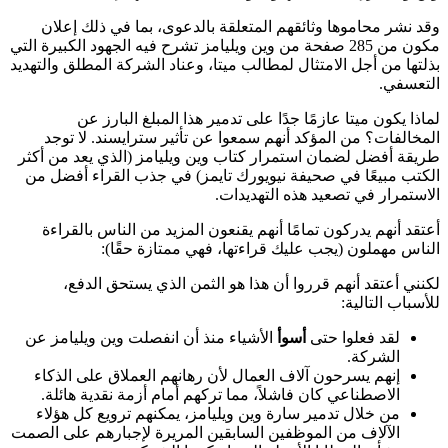
وقد نشر محاموها وثائقهم المتعلقة بالدعوى، بما في ذلك إعلان
مكون من 285 صفحة من وين ويليامز تشرح فيه الجهود الكبيرة التي
بذلتها من أجل الامتثال لمطالب ميتا، وعناد الشركة المطلق والتهديد
التعسفي.
لماذا يكون ميتا عازمًا جدًا على تدمير هذا المبلغ البارز عن
المخالفات؟ من المؤكد أنهم سمعوا عن تأثير سترايسند. لا توجد
طريقة أفضل لضمان استمرار كتاب وين ويليامز (الذي يعد من أكثر
الكتب مبيعًا في صحيفة نيويورك تايمز) في جذب القراء أفضل من
الاستمرار في تصعيد هذه التهديدات.
أعتقد أنهم يدركون تمامًا أنهم يقنعون المزيد من الناس بالقراءة
الناس مهملون (يجب عليك قراءتها، فهي ممتازة حقًا):
لكنني أعتقد أنهم قرروا أن هذا هو الثمن الذي يستحق الدفع،
للأسباب التالية:
لقد فعلوا حتى
أسوأ
الأشياء منذ أن انفصلت وين ويليامز عن
الشركة.
إنهم يسرحون آلاف العمال لأن رهانهم العملاق على الذكاء
الاصطناعي كان فاشلاً، مما تركهم أمام أزمة نقدية هائلة.
من خلال تدمير سارة وين ويليامز، يمكنهم ترويع كل هؤلاء
الآلاف من الموظفين السابقين المريرة لإجبارهم على الصمت