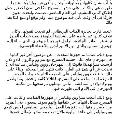
بثبات بشأن كتابها، ومحتوياته، وتجاربها في فيسبوك/ميتا. عندما
ظهرت هي والكاتب على خشبة المسرح معًا في لندن لحضور حفل
إطلاق كتابي التنشيط في العام الماضي، صمتت واتخذت تعبيرًا
فارغًا في أي وقت يأتي فيه موضوع ميتا، ولم توقع أو تبيع كتبًا بعد
ذلك.
عندما فازت بجائزة الكتاب البريطاني، لم تتحدث لقبولها، وكان
غلاف كتابها غير واضح على الشاشة العلوية (ألقت خطاب القبول
نيابة عن الفائز بالجائزة، الراحل فيرجينيا جيوفري، الذي أساء إليه
جيفري إبستاين والذي اتهم الأمير أندرو بالاعتداء الجنسي).
ومع ذلك، عندما تم حجزها للتحدث – عن موضوع آخر غير كتابها –
في مهرجان هاي على خشبة المسرح مع تيم وو وكارول كادوالادر،
أرسلت ميتا تهديدًا قانونيًا إلى المهرجان ووين ويليامز، مدعية أنه إذا
تحدثت عن
أي شئ
في العلن، كانت تنتهك أمر المحكم. وبناءً على
ذلك، حافظت وين ويليامز على الصمت التام وتعبيرات الوجه
الفارغة لمدة ساعة على المسرح،
قائلا لا كلمة واحدة
، بينما واصل
وو وكادوالادر المناقشة. الناس مهملون تم سحبها من مكتبة
المهرجان في الأيام التي ظهرت فيها.
ومع ذلك، أبلغت ميتا وين ويليامز أن ظهورها الصامت والثابت على
المسرح يشكل انتهاكًا آخر لاتفاقها وأنهم سوف يسعون حتى
المزيد
من الأضرار منها. لقد دفع هذا العمل البلطجي المناهض للآيس كريم
وين ويليامز إلى حافة الهاوية والآن تمت مقاضاتها لإبطال عقدها.