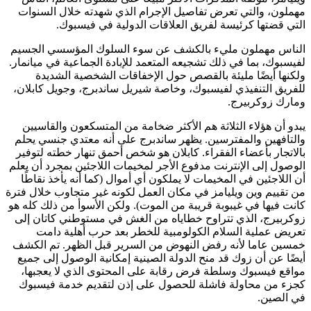
مهملون، والتي تعرض تفاصيل الإجرام الذي شهدته خلال السنوات
التي قضتها كرئيسة لفريق العلاقات الدولية في فيسبوك.
الناس مهملون مليء بالكشف عن سوء السلوك المؤسسي الجسيم
لفيسبوك، بما في ذلك تشجيعه المتعمد للإبادة الجماعية في ميانمار.
ولكنها أيضًا مليئة بالقصص حول الإخفاقات الشخصية الشديدة
للفريق التنفيذي لفيسبوك، وخاصة شيريل ساندبرج، وجويل كابلان،
ومارك زوكربيرج.
يبدو أن هؤلاء الثلاثة هم الأكثر ضخامة من المتسكعون والقاسيين
والتافهين والمفترسين. يظهر ساندبرج على أنه معتدي جنسي يحلم
بالاتجار بأعضاء الفقراء. كابلان هو شخص أحمق تنهار خطته لتوفير
الوصول إلى الإنترنت مدفوع الأجر لمخيمات اللاجئين بمجرد أن يعلم
أن اللاجئين في المخيمات لا يملكون أي أموال (كما أنه يأخذ نقاطًا
من تقييم وين ويليامز في مكان العمل لكونه غير متجاوب خلال فترة
كانت فيها في غيبوبة قريبة من الموت). ولكن الأسوأ من ذلك كله هو
زوكربيرج، الذي تتراوح خطاياه من الغش في مستوطني كاتان إلى
تعريض عملية السلام الكولومبية للخطر بعد حرب أهلية دامت
خمسين عاما لأنه رفض النهوض من السرير قبل الظهر. تم الكشف
أيضًا عن أن زوك قد منح الدولة الصينية إمكانية الوصول إلى جميع
مواقع فيسبوك وسلطة فرض رقابة على المحتوى الذي لا يعجبها،
كجزء من محاولة فاشلة للحصول على إذن لتقديم خدمة فيسبوك
في الصين.