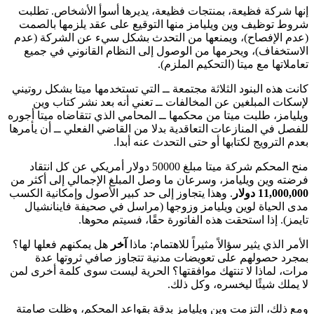
إنها شركة فظيعة، بمنتجات فظيعة، يديرها أسوأ الأشخاص. تطلبت
شروط توظيف وين ويليامز منها التوقيع على عقد يلزمها بالصمت
(عدم الإفصاح)، ويمنعها من التحدث بشكل سيء عن الشركة (عدم
الاستخفاف)، ويحرمها من الوصول إلى النظام القانوني في جميع
تعاملاتها مع ميتا (التحكيم الملزم).
كانت هذه البنود الثلاثة مجتمعة ــ التي تستخدمها ميتا بشكل روتيني
لإسكات المبلغين عن المخالفات ــ تعني أنه بعد نشر كتاب وين
ويليامز، طلبت ميتا من محكمها ــ المحامي الذي تتقاضاه ميتا أجوره
للفصل في المنازعات التعاقدية بدلا من القاضي الفعلي ــ أن يأمرها
بعدم الترويج لكتابها أو حتى التحدث عنه أبدا.
منح المحكم شركة ميتا مبلغ 50000 دولار أمريكي عن كل انتقاد
فرضته وين ويليامز، وسرعان ما وصل المبلغ الإجمالي إلى أكثر من
11,000,000 دولار
. وهذا يتجاوز إلى حد كبير الأصول وإمكانية الكسب
مدى الحياة لوين ويليامز وزوجها (مراسل في صحيفة فاينانشيال
تايمز). إذا استحقت هذه الفاتورة حقًا، فسيتم محوها.
الأمر الذي يثير سؤالاً مثيراً للاهتمام: ماذا
آخر
هل يمكنهم فعلها لها؟
بمجرد حصولهم على تعويضات مدنية تتجاوز صافي ثروتها عدة
مرات، لماذا لا تنتهك موافقتها؟ الحرية ليست سوى كلمة أخرى لمن
لا يملك شيئًا ليخسره، وكل ذلك.
ومع ذلك، التزمت وين ويليامز بدقة بقواعد المحكم، وظلت صامتة