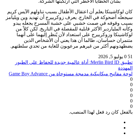
بشأن الخطايا الأخطر التي ارتكبتها الشركة.
كان لوكاشينكا يعلم أن اعتقال الأطفال بسبب تناولهم الآيس كريم
سيجعله أضحوكة في الخارج. يعرف زوكربيرج أن تهديد وين ويليامز
بسبب وقوفه في صمت خشبي على خشبة المسرح يجعله يبدو
وكأنه الملياردير الأكثر قابلية للمقصلة في التاريخ. لكن كلاً من
لوكاشينكا وزوكربيرج على استعداد لأن يُنظر إليهما على أنهما
متنمران حساسان، طالما أن هذا يعني أن الأشخاص الذين
يضطهدونهم أكثر من غيرهم مرعوبون للغاية من تحدي سلطتهم.
51
0
يوليو 5, 2026
تطبيق Merlin Bird ID: أداة عالمية جديدة للحفاظ على الطيور
المهددة
لوحة مفاتيح ميكانيكية مدمجة مستوحاة من Game Boy Advance
0
0
0
0
0
0
بالفعل كان رد فعل لهذا المنصب.