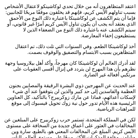
اعتقد المتظاهرون أنه من خلال تحدي لوكاشينكو لاعتقال الأشخاص
بسبب تناولهم الآيس كريم، فإنهم قد يخلقون موقفًا مربحًا للجانبين:
فإما أن يتم الكشف عن لوكاشينكا باعتباره ذلك النوع من الأحمق
الذي يعتقد أنه يجب أن يكون تناول الآيس كريم أمرًا غير قانوني، أو
سيتم الكشف عنه باعتباره ذلك النوع من الضعفاء الذين لا
يستطيعون إخفاء المعارضة.
أخذ لوكاشينكا الطعم. وفي السنوات التي تلت ذلك، تم اعتقال
المتظاهرين بسبب الابتسام والتصفيق والوقوف بصمت.
لقد أدرك العالم أن لوكاشينكا كان مهرجاً، وأكد أهل بيلاروسيا وجهة
نظرهم بأن هذا المهرج لن يتردد في إنزال أقسى العقوبات على
مرتكبي أفعاله غير الضارة.
عند الحديث عن المهرجين ذوي البشرة الرقيقة والمصابين بجنون
العظمة والفاسدين إلى حد كبير والذين لن يتوقفوا عند أي شيء
لإسكات أعدائهم، فماذا عن مارك زوكربيرج؟ بالتأكيد، كل العناوين
الرئيسية هذه الأيام تدور حول نية زوك تحويل فيسبوك إلى موقع
للمراهنات الرياضية.
لكن في المملكة المتحدة، تستمر حرب زوكربيرج على المبلغين عن
المخالفات في العثور على أعماق جديدة من السخافة على مستوى
الآيس كريم. المبلغ عن المخالفات المعني هو، بالطبع، سارة وين
ويليامز، مؤلفة المذكرات الأكثر مبيعًا على مستوى العالم، الناس