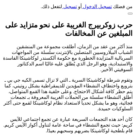
من فضلك
تسجيل الدخول
أو
تسجيل
لتفعل ذلك.
حرب زوكربيرج الغريبة على نحو متزايد على
المبلغين عن المخالفات
منذ أكثر من عقد من الزمان، أطلقت مجموعة من المنشقين
الشباب البيلاروسيين المتصلين بالإنترنت سلسلة من المواجهات
السريالية المتزايدة الخطورة مع حكومة ألكسندر لوكاشينكا الفاسدة
والاستبدادية، وهو الرجل الذي يُطلق عليه غالبًا اسم الدكتاتور
السوفيتي الأخير.
وتقوم شرطة لوكاشينكا السرية ـ التي لا تزال تسمى الكيه جي بي ـ
بترويع واختطاف النشطاء المؤيدين للديمقراطية بشكل روتيني، كما
يتم حظر كافة أشكال الاحتجاج. وعلى خلفية هذا القمع المتواصل،
أطلق النشطاء سلسلة من الحملات الغريبة المعروفة بـ تجمعات
فجائية، وهو ما يشكل تحدياً لاستعداد نظام لوكاشينكا لقمع حتى أكثر
السلوكيات حميدة.
كان أحد هذه التجمعات السريعة عبارة عن تجمع اجتماعي للآيس
كريم: حيث تجمع النشطاء في ساحة عامة لتناول أكواز الآيس كريم.
قام بلطجية لوكاشينكا بضربهم وسحبهم بعيدًا.