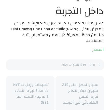
داخل التجربة
ولكن ما أنا متحمس لتجربته لا يزال قيد الإنشاء. لم يكن
المعرض الفني ومسرح One Upon a Studio وOlaf Draws
جزءًا من جولة المعاينة لأن العمل مستمر في تلك
المساحات.
المصدر
0
19
يونيو 2, 2026
سبيرو تحصل على 215
تلميحات وإجابات NYT
مليون دولار لتعزيز
Strands ليوم الثلاثاء
ثورة التنقل
2 يونيو (اللعبة رقم
الكهربائي في أفريقيا
821)