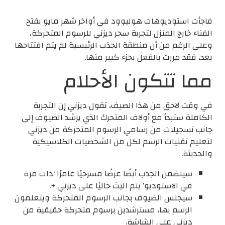
فاجأت استوديوهات هوليوود في أواخر شهر مايو بفتح
الفناء خارج المنزل لتجربة سحر ديزني للرسوم المتحركة،
وعلى الرغم من أن منطقة الجذب الرئيسية لم يتم افتتاحها
بعد، فقد مررت بالفعل بجزء كبير منها.
مما تتكون الأحلام
في وقت لاحق من هذا الصيف، تقول ديزني إن التجربة
الكاملة ستبدأ مع أولاف المتحرك الذي يرشد الضيوف إلى
جانب تسجيلات من رسامي الرسوم المتحركة من ديزني
لتعليم تقنيات الرسم لكل من الشخصيات الكلاسيكية
والحديثة.
سيتضمن الجذب أيضًا عرضًا مسرحيًا غامرًا ‘ذات مرة
في الاستوديو’ يتم البث حاليًا على ديزني +.
سيجلس الضيوف بجانب الرسوم المتحركة ويتعلمون
الرسم بها، مسترشدين برسوم متحركة حقيقية من
ديزني على الشاشة.