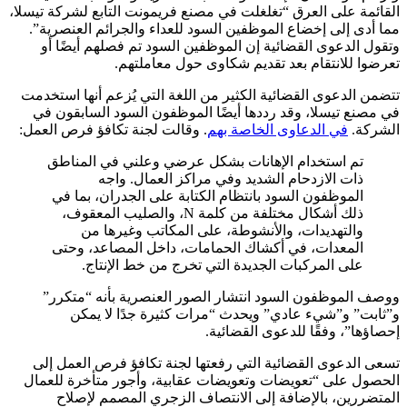
القائمة على العرق “تغلغلت في مصنع فريمونت التابع لشركة تيسلا،
مما أدى إلى إخضاع الموظفين السود للعداء والجرائم العنصرية”.
وتقول الدعوى القضائية إن الموظفين السود تم فصلهم أيضًا أو
تعرضوا للانتقام بعد تقديم شكاوى حول معاملتهم.
تتضمن الدعوى القضائية الكثير من اللغة التي يُزعم أنها استخدمت
في مصنع تيسلا، وقد رددها أيضًا الموظفون السود السابقون في
الشركة.
في الدعاوى الخاصة بهم
. وقالت لجنة تكافؤ فرص العمل:
تم استخدام الإهانات بشكل عرضي وعلني في المناطق
ذات الازدحام الشديد وفي مراكز العمال. واجه
الموظفون السود بانتظام الكتابة على الجدران، بما في
ذلك أشكال مختلفة من كلمة N، والصليب المعقوف،
والتهديدات، والأنشوطة، على المكاتب وغيرها من
المعدات، في أكشاك الحمامات، داخل المصاعد، وحتى
على المركبات الجديدة التي تخرج من خط الإنتاج.
ووصف الموظفون السود انتشار الصور العنصرية بأنه “متكرر”
و”ثابت” و”شيء عادي” ويحدث “مرات كثيرة جدًا لا يمكن
إحصاؤها”، وفقًا للدعوى القضائية.
تسعى الدعوى القضائية التي رفعتها لجنة تكافؤ فرص العمل إلى
الحصول على “تعويضات وتعويضات عقابية، وأجور متأخرة للعمال
المتضررين، بالإضافة إلى الانتصاف الزجري المصمم لإصلاح