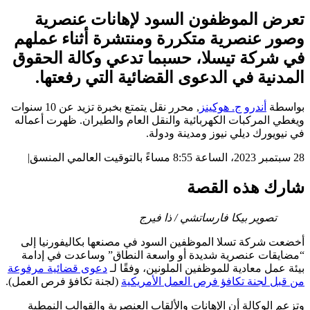
تعرض الموظفون السود لإهانات عنصرية
وصور عنصرية متكررة ومنتشرة أثناء عملهم
في شركة تيسلا، حسبما تدعي وكالة الحقوق
المدنية في الدعوى القضائية التي رفعتها.
بواسطة
أندرو ج. هوكينز
,
محرر نقل يتمتع بخبرة تزيد عن 10 سنوات
ويغطي المركبات الكهربائية والنقل العام والطيران. ظهرت أعماله
في نيويورك ديلي نيوز ومدينة ودولة.
28 سبتمبر 2023، الساعة 8:55 مساءً بالتوقيت العالمي المنسق
|
شارك هذه القصة
تصوير بيكا فارساتشي / ذا فيرج
أخضعت شركة تسلا الموظفين السود في مصنعها بكاليفورنيا إلى
“مضايقات عنصرية شديدة أو واسعة النطاق” وساعدت في إدامة
بيئة عمل معادية للموظفين الملونين، وفقًا لـ
دعوى قضائية مرفوعة
من قبل لجنة تكافؤ فرص العمل الأمريكية
(لجنة تكافؤ فرص العمل).
وتزعم الوكالة أن الإهانات والألقاب العنصرية والقوالب النمطية