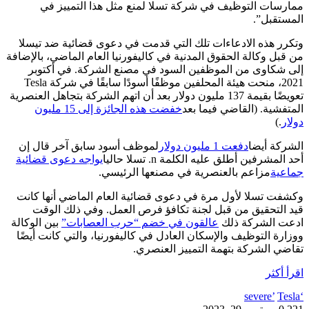
ممارسات التوظيف في شركة تسلا لمنع مثل هذا التمييز في
المستقبل”.
وتكرر هذه الادعاءات تلك التي قدمت في دعوى قضائية ضد تيسلا
من قبل وكالة الحقوق المدنية في كاليفورنيا العام الماضي، بالإضافة
إلى شكاوى من الموظفين السود في مصنع الشركة. في أكتوبر
2021، منحت هيئة المحلفين موظفًا أسودًا سابقًا في شركة Tesla
تعويضًا بقيمة 137 مليون دولار بعد أن اتهم الشركة بتجاهل العنصرية
المتفشية. (القاضي فيما بعد
خفضت هذه الجائزة إلى 15 مليون
دولار
.)
الشركة أيضا
دفعت 1 مليون دولار
لموظف أسود سابق آخر قال إن
أحد المشرفين أطلق عليه الكلمة n. تسلا حاليا
يواجه دعوى قضائية
جماعية
مزاعم بالعنصرية في مصنعها الرئيسي.
وكشفت تسلا لأول مرة في دعوى قضائية العام الماضي أنها كانت
قيد التحقيق من قبل لجنة تكافؤ فرص العمل. وفي ذلك الوقت
ادعت الشركة ذلك
عالقون في خضم “حرب العصابات”
بين الوكالة
ووزارة التوظيف والإسكان العادل في كاليفورنيا، والتي كانت أيضًا
تقاضي الشركة بتهمة التمييز العنصري.
اقرأ أكثر
Tesla
‘severe’