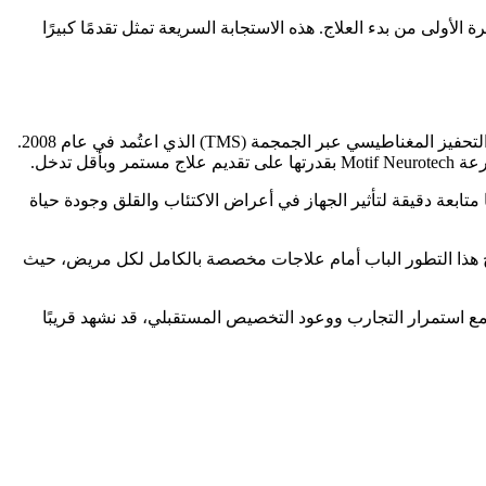
ولى من بدء العلاج. هذه الاستجابة السريعة تمثل تقدمًا كبيرًا
لطالما اعتمدت أساليب علاج الاكتئاب الشديد على تقنيات مثل العلاج بالصدمات الكهربائية (ECT) المستخدم منذ ثلاثينيات القرن الماضي، أو التحفيز المغناطيسي عبر الجمجمة (TMS) الذي اعتُمد في عام 2008.
تدخل.
يم أمان الجهاز وفعاليته. يتم خلالها متابعة دقيقة لتأثير الجهاز في أعراض الاكتئاب والقلق وجودة حياة
ح هذا التطور الباب أمام علاجات مخصصة بالكامل لكل مريض، حيث
الشديد. ومع استمرار التجارب ووعود التخصيص المستقبلي، قد نشهد قريبًا