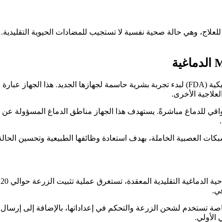
 للعلاج، وهي حالة صحية نفسية لا تستجيب للمضادات الحيوية التقليدية
حصلت شركة Motif Neurotech على موافقة إدارة الغذاء والدواء الأمريكية (FDA) لبدء تجربة بشري
لعلاجية الأخرى.
لواقي للدماغ مباشرةً. يستهدف هذا الجهاز مناطق الدماغ المسؤولة عن ال
شبكات العصبية الخاملة، بهدف استعادة وظائفها الطبيعية وتحسين الحال
إ
ي.
خاصة تستخدم لشحن الزرعة والتحكم في إعداداتها، بالإضافة إلى إرسال بي