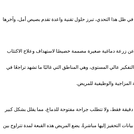
. في ظل هذا التحدي، تبرز حلول تقنية واعدة تقدم بصيص أمل، وآخرها
ة حاسمة لجهازها الجديد. هذا الجهاز عبارة عن زرعة دماغية صغيرة مصممة خصيصًا لاستهداف وعلاج الاكتئاب
تفكير عالي المستوى، وهي المناطق التي غالبًا ما تشهد تراجعًا في
ة المزاجية والوظيفية للمريض.
حدى أبرز مزايا هذه التقنية هي بساطة الإجراء. فخلافًا للعمليات الجراحية الدماغية التقليدية المعقدة، تستغرق عملية تثبيت الزرعة حوالي 20 دقيقة فقط، ولا تتطلب جراحة مفتوحة للدماغ، مما يقلل بشكل كبير
انات التحفيز إليها مباشرةً. يضع المريض هذه القبعة لمدة تتراوح بين