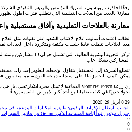
وفقًا لجاكوب روبنسون، الشريك المؤسس والرئيس التنفيذي للشركة، يمكن
مقارنةً بالعديد من العلاجات التقليدية التي تتطلب فترات أطول لظهور ا
مقارنة بالعلاجات التقليدية وآفاق مستقبلية واع
هذه العلاجات تتطلب عادةً جلسات مكثفة ومتكررة داخل العيادات لمدة أسابيع، وقد تكون مرهقة أو ت
المشاركين بشكل عام.
تتطلع الشركة إلى المستقبل بتفاؤل، وتخطط لتطوير إصدارات مستقبل
يمكن تكييف التحفيز بناءً على استجابة دماغه الفردية، مما يعد بثورة
إن زرعة Motif Neurotech الدماغية لا تمثل مجرد 
تحولًا جذريًا في كيفية تعاملنا مع أحد أكثر الأمراض النفسية إرهاقًا.
29
0
أبريل 29, 2026
الجانب المظلم للإقراض الرقمي: ظاهرة المكالمات المزعجة في نيجير
جنرال موتورز تبدأ إتاحة المساعد الذكي Gemini في ملايين السيارات
0
0
0