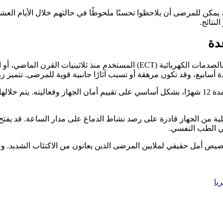
 للمرضى أن يلاحظوا تحسنًا ملحوظًا في حالتهم خلال الأيام العشرة الأ
لنتائج.
دة
سبب آثارًا جانبية قوية للمرضى. تتميز زرعة Motif Neurotech بقدرتها على تقديم علاج مستمر وبأقل 
تركز التجربة البشرية الحالية، التي تشمل حوالي 10 مشاركين وتمتد لمدة 12 شهرًا، بشكل أساسي على تقي
ية من الجهاز قادرة على رصد نشاط الدماغ على مدار الساعة. قد يفت
 في الطب النفسي.
ابتكار تقني، بل هي بصيص أمل حقيقي لملايين المرضى الذين يعانون من الاكتئاب 
يا