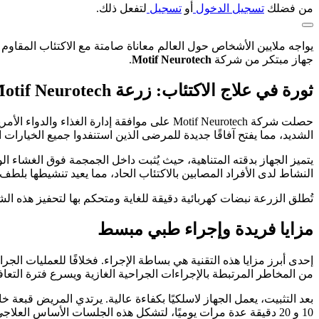
من فضلك
تسجيل الدخول
أو
تسجيل
لتفعل ذلك.
يواجه ملايين الأشخاص حول العالم معاناة صامتة مع الاكتئاب المقاوم
جهاز مبتكر من شركة
Motif Neurotech
.
ثورة في علاج الاكتئاب: زرعة Motif Neurotech الدماغية
الشديد، مما يفتح آفاقًا جديدة للمرضى الذين استنفدوا جميع الخيارات ا
يتميز الجهاز بدقته المتناهية، حيث يُثبت داخل الجمجمة فوق الغشاء ا
النشاط لدى الأفراد المصابين بالاكتئاب الحاد، مما يعيد تنشيطها بلطف.
تُطلق الزرعة نبضات كهربائية دقيقة للغاية ومتحكم بها لتحفيز هذه ال
مزايا فريدة وإجراء طبي مبسط
من المخاطر المرتبطة بالإجراءات الجراحية الغازية ويسرع فترة التعاف
بعد التثبيت، يعمل الجهاز لاسلكيًا بكفاءة عالية. يرتدي المريض قبعة 
10 و 20 دقيقة عدة مرات يوميًا، لتشكل هذه الجلسات الأساس العلاجي الأولي.