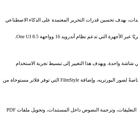
ير الصور والفيديو والمستندات، بهدف تحسين قدرات التحرير المعتمدة على الذكاء الاصطناعي
واجهة السابقة التي كانت تجمع كافة الأدوات في شاشة واحدة. ويهدف هذا التغيير إلى تبسيط تجربة الاستخدام
ويضم تبويب “Plugins” إضافات قابلة للتثبيت، منها إضافة CinematicGlow التي تتيح تطبيق تأثيرات إضاءة ناعمة تمنح الصور طابعًا سينمائيًا، خاصةً لصور البورتريه، وإضافة FilmStyle التي توفر فلاتر مستوحاة من
مع التحديث الجديد، بات التطبيق يدعم تحرير المستندات، إذ يتيح تحويل الملفات إلى صيغ JPEG أو PDF، بالإضافة إلى تحسين الألوان، وإضافة التعليقات، وترجمة النصوص داخل المستندات، وتحويل ملفات PDF