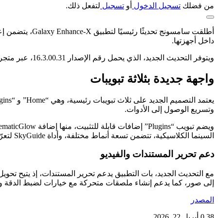
من فضلك
تسجيل الدخول
أو
تسجيل
لتفعل ذلك.
أطلقت سامسونج
داخل أجهزتها.
ويتوفر التحديث الجديد، الذي يحمل رقم الإصدار 16.3.00.31، عبر متجر سامسونج “جالاكسي ستور” بحجم يقارب 173.5 ميجابايت، ويعمل حصريًا عبر الأجهزة التي تدعم نظام أندرويد 16 وواجهة One UI 8.5.
واجهة جديدة بثلاثة تبويبات
وتسريع الوصول إلى الأدوات.
السينما الكلاسيكية، تتضمن تسعة أنماط مختلفة، وأداة SkyGuide لتعرّف النجوم والكواكب في الصور الليلية.
دعم تحرير المستندات والفيديو
إلى صور، كما يدعم إنشاء ملصقات متحركة مع خيارات لضبط الدقة و
المصدر
38
0
أبريل 22, 2026