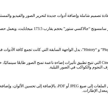
 تحديثًا رئيسيًا لتطبيق Galaxy Enhance-X، يتضمن إعادة تصميم شاملة وإضافة أدوات جديدة لتحر
يعتمد التصميم الجديد على ثلاث تبويبات رئيسية، وهي “Home” و “Plugins” و “History”، بدل ال
معدل الإطارات.