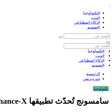
#تكنولوجيا
#ويب
#ذكاء اصطناعي
#تصميم
#تكنولوجيا
#ويب
#ذكاء اصطناعي
#تصميم
الرئيسية
ووردبريس
تكتولوجيا
سامسونج تُحدّث تطبيقها Galaxy Enhance-X بتصميم جديد وإضافات احترافية لتحرير الصور