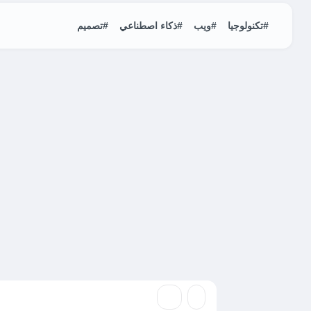
#تكنولوجيا
#ويب
#ذكاء اصطناعي
#تصميم
Hosting
سيتم تقديم دعوى ان
سيلفرمان ضد OpenAI بشكل مختصر