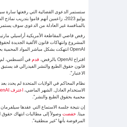
ستستمر الدعوى القضائية التي رفعتها سارة سيلفرمان ضد OpenAI مع رفض بعض ادعاءات فري
يوليو 2023، زاعمين أنهم قاموا بتدريب نماذج الذكاء الاصطناعي الخاصة بهم على كتبها وأعمال أخرى دون موافقة.
بالمنافسة غير العادلة من الدعوى سوف يستمر. وأمهل القاضي 
رفض قاضي المقاطعة الأمريكية أراسيلي مارتينيز
المشروع وانتهاكات قانون الألفية الجديدة لحقوق
OpenAI انتهكت بشكل مباشر المواد المحمية بحقوق الطبع والنشر من خلال تدريب LLMs على ملايين الكتب دون إذن.
اقتراح OpenAI بالرفض،
قدم
في أغسطس، لم تعا
الاعتبار”.
نظام المحاكم في الولايات المتحدة لم يحدد بعد 
الاستخدام العادل. الشهر الماضي،
اعترف OpenAI في دعوى قضائية
محمية بحقوق الطبع والنشر”.
ميتا.
خفضت
وصولاً إلى مطالبات انتهاك حقوق 
المرفوضة بأنها “غير منطقية”.