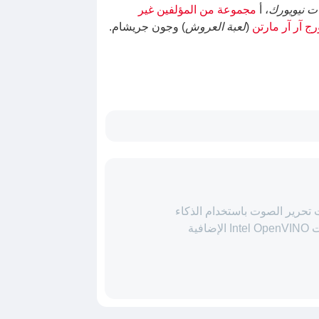
ت نيويورك
، أ
مجموعة من المؤلفين غير
ج آر آر مارتن
(
لعبة العروش
) وجون جريشام.
Au إمكانيات تحرير الصوت باستخدام الذكاء
الاصطناعي بفضل مكونات Intel OpenVINO الإضافية