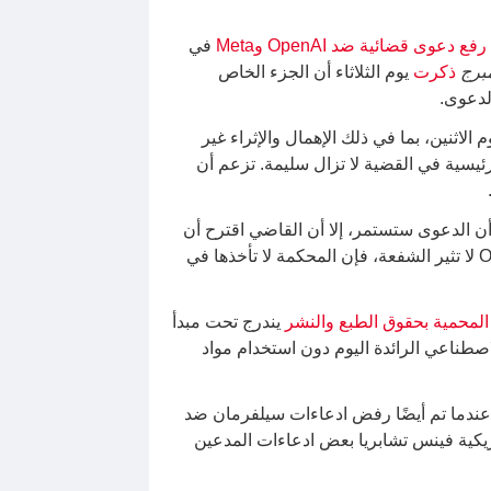
رفع دعوى قضائية ضد OpenAI وMeta
في
برج
ذكرت
يوم الثلاثاء أن الجزء الخاص
اثنين، بما في ذلك الإهمال والإثراء غير
لرئيسية في القضية لا تزال سليمة. تزعم أن
 الدعوى ستستمر، إلا أن القاضي اقترح أن
قانون حقوق الطبع والنشر الفيدرالي قد يستبق المطالبات المتبقية في الدعوى. وكتب مارتينيز أولغوين: “بما أن OpenAI لا تثير الشفعة، فإن المحكمة لا تأخذها في
 المحمية بحقوق الطبع والنشر
يندرج تحت مبدأ
صطناعي الرائدة اليوم دون استخدام مواد
ن فرانسيسكو في نوفمبر عندما تم أيضًا رفض ادعاءات سيلفرمان ضد
يكية فينس تشابريا بعض ادعاءات المدعين