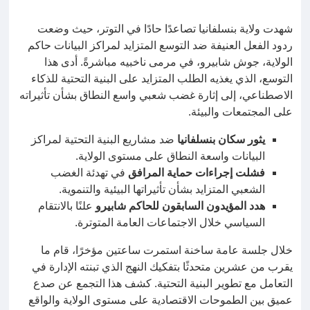
شهدت ولاية بنسلفانيا تصاعدًا حادًا في التوتر، حيث وضعت
ردود الفعل العنيفة ضد التوسع المتزايد لمراكز البيانات حاكم
الولاية، جوش شابيرو، في مرمى ناخبيه مباشرةً. أدى هذا
التوسع، الذي يغذيه الطلب المتزايد على البنية التحتية للذكاء
الاصطناعي، إلى إثارة غضب شعبي واسع النطاق بشأن تأثيراته
على المجتمعات والبيئة.
يثور سكان بنسلفانيا
ضد مشاريع البنية التحتية لمراكز
البيانات واسعة النطاق على مستوى الولاية.
فشلت إجراءات حماية المرافق
في تهدئة الغضب
الشعبي المتزايد بشأن تأثيراتها البيئية والتنموية.
هدد المؤيدون السابقون للحاكم شابيرو
علنًا بالانتقام
السياسي خلال الاجتماعات العامة المتوترة.
خلال جلسة عامة ساخنة استمرت ساعتين مؤخرًا، قام ما
يقرب من عشرين متحدثًا بتفكيك النهج الذي تبنته الإدارة في
التعامل مع تطوير البنية التحتية. كشف هذا التجمع عن صدع
عميق بين الطموحات الاقتصادية على مستوى الولاية والواقع