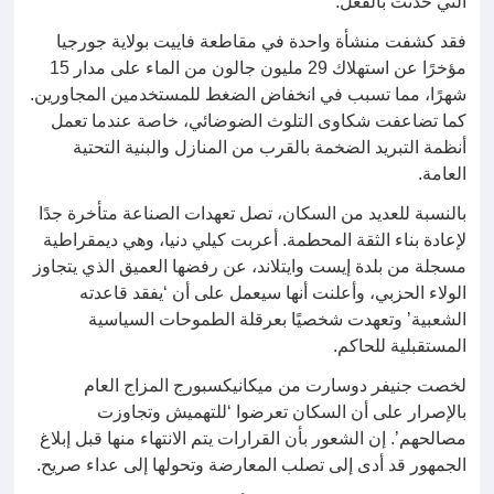
التي حدثت بالفعل.
فقد كشفت منشأة واحدة في مقاطعة فاييت بولاية جورجيا
مؤخرًا عن استهلاك 29 مليون جالون من الماء على مدار 15
شهرًا، مما تسبب في انخفاض الضغط للمستخدمين المجاورين.
كما تضاعفت شكاوى التلوث الضوضائي، خاصة عندما تعمل
أنظمة التبريد الضخمة بالقرب من المنازل والبنية التحتية
العامة.
بالنسبة للعديد من السكان، تصل تعهدات الصناعة متأخرة جدًا
لإعادة بناء الثقة المحطمة. أعربت كيلي دنيا، وهي ديمقراطية
مسجلة من بلدة إيست وايتلاند، عن رفضها العميق الذي يتجاوز
الولاء الحزبي، وأعلنت أنها سيعمل على أن ‘يفقد قاعدته
الشعبية’ وتعهدت شخصيًا بعرقلة الطموحات السياسية
المستقبلية للحاكم.
لخصت جنيفر دوسارت من ميكانيكسبورج المزاج العام
بالإصرار على أن السكان تعرضوا ‘للتهميش وتجاوزت
مصالحهم’. إن الشعور بأن القرارات يتم الانتهاء منها قبل إبلاغ
الجمهور قد أدى إلى تصلب المعارضة وتحولها إلى عداء صريح.