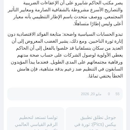
يصر مكتب الحاكم شابيرو على أن الإعفاءات الضريبية
والتصاريح الأسرع مشروطة بالشفافية الصارمة ومعايير التأثير
المجتمعي. ووصف متحدث باسم الإطار التنظيمي بأنه معيار
أعلى وليس إطارًا متساهلًا.
تبدو الحسابات السياسية واضحة: متابعة الفوائد الاقتصادية دون
إثارة ثورة الناخبين. ومع ذلك، يشير الغضب المعروض إلى أن
العديد من سكان بنسلفانيا قد خلصوا بالفعل إلى أن الحاكم
يعطي الأولوية لوصول الشركات على حساب صحة مدنهم
ورفاهية مجتمعاتهم على المدى الطويل. فعندما يبدأ المؤيدون
السابقون في التنظيم ضد زعيم بدقة متناهية، فإن هامش
الخطأ يختفي تمامًا.
55
0
مايو 20, 2026
جوجل تطلق تطبيق
تولسا تستعد لتحطيم
بيكس (Pics): ثورة في
الرقم القياسي العالمي