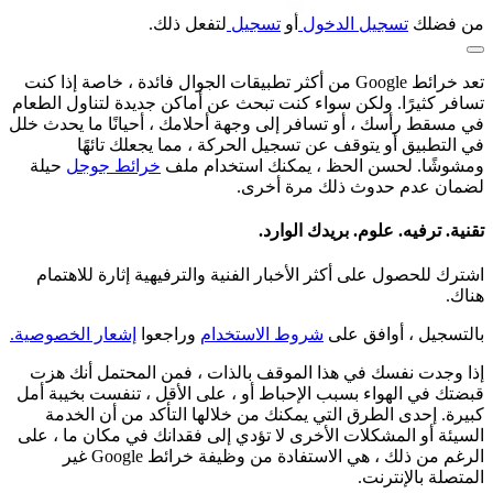
من فضلك
تسجيل الدخول
أو
تسجيل
لتفعل ذلك.
تعد خرائط Google من أكثر تطبيقات الجوال فائدة ، خاصة إذا كنت
تسافر كثيرًا. ولكن سواء كنت تبحث عن أماكن جديدة لتناول الطعام
في مسقط رأسك ، أو تسافر إلى وجهة أحلامك ، أحيانًا ما يحدث خلل
في التطبيق أو يتوقف عن تسجيل الحركة ، مما يجعلك تائهًا
ومشوشًا. لحسن الحظ ، يمكنك استخدام ملف
خرائط جوجل
حيلة
لضمان عدم حدوث ذلك مرة أخرى.
تقنية. ترفيه. علوم. بريدك الوارد.
اشترك للحصول على أكثر الأخبار الفنية والترفيهية إثارة للاهتمام
هناك.
بالتسجيل ، أوافق على
شروط الاستخدام
وراجعوا
إشعار الخصوصية.
إذا وجدت نفسك في هذا الموقف بالذات ، فمن المحتمل أنك هزت
قبضتك في الهواء بسبب الإحباط أو ، على الأقل ، تنفست بخيبة أمل
كبيرة. إحدى الطرق التي يمكنك من خلالها التأكد من أن الخدمة
السيئة أو المشكلات الأخرى لا تؤدي إلى فقدانك في مكان ما ، على
الرغم من ذلك ، هي الاستفادة من وظيفة خرائط Google غير
المتصلة بالإنترنت.