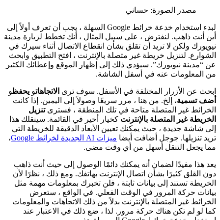
مصدر الصورة: حساني
لبدء استخدام خدعة خرائط Google السهلة ، يجب أن تعرف أولاً إلى
أين أنت ذاهب. لنفترض ، على سبيل المثال ، أنك تخطط لزيارة مدينة
نيويورك ولكن لا تريد أن تقلق بشأن انقطاع الاتصال أثناء سيرك في
الشوارع. لتنزيل خريطة غير متصلة بالإنترنت ، افتح التطبيق وابحث
عن “مدينة نيويورك”. سيؤدي ذلك إلى إظهار الموقع وإعطائك الكثير
من المعلومات عنه في أسفل الشاشة.
ابحث عن الأزرار المختلفة في الأسفل. سوف ترى
الاتجاهات
و
يحفظ
و
أضف تسمية
، إلخ. من هنا ، مرر سريعًا وصولاً إلى اليمين. إذا كانت
الخرائط غير المتصلة متاحة في تلك المنطقة ، فسترى
تنزيل
الخريطة غير المتصلة بالإنترنت
كخيار أخير في القائمة. سينقلك هذا
إلى شاشة جديدة ، حيث يمكنك تعيين الأبعاد الدقيقة للخريطة التي
تريد تنزيلها. جوجل أضافت أيضا
ميزات AI الجديدة لخرائط Google
،
مما يجعل التنقل أسهل من أي وقت مضى.
يعد هذا مفيدًا لضمان أنه يمكنك دائمًا الوصول إلى حيث أنت ذاهب
دون القلق كثيرًا بشأن اتصال الإنترنت بهاتفك. ومع ذلك ، نظرًا لأن
الخريطة تستند إلى بيانات ثابتة ، فلن تخبرك بمعلومات مهمة مثل
بيانات حركة المرور في الوقت الفعلي. في الواقع ، ستعرض
الخرائط غير المتصلة بالإنترنت بدلاً من ذلك الاتجاهات والمعلومات
كما لو لم تكن هناك حركة مرور. لذا ، ضع ذلك في الاعتبار عند