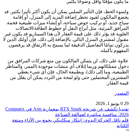
ما يكون مؤقتًا وأقل وضوحًا بكثير.
ولسوء الحظ، فإن التأثير السلبي يمكن أن يكون أكثر تأثيرا بكثير. قد
يخضع المالكون لقيود تحظر إضافة المزيد إلى المنزل، أو إقامة
سياج جديد، أو تركيب حوض سباحة، أو إنشاء ميزات طبيعية فخمة.
المرافق المرئية، مثل أبراج النقل أو خطوط الطاقة/الاتصالات
العلوية قد يؤثر ذلك على قيمة العقار لأن هذا السيناريو قد يكون غير
مقبول لمشتري المنزل التالي. بالإضافة إلى ذلك، فإن أولئك الذين لا
يدركون تمامًا التفاصيل الدقيقة لما يسمح به الارتفاق قد يرفضون
المفهوم بأكمله.
علاوة على ذلك، لن يتمكن المالكون من منع شركات المرافق من
دخول ممتلكاتهم وربما إتلاف أي منشآت موجودة (الممر، والمناظر
الطبيعية، وما إلى ذلك). وبطبيعة الحال، فإن أي شيء يعطي
المشترين المحتملين حتى ولو لمحة من التردد يمكن أن يقلل من
قيمة العقار.
المصدر
29
0
يونيو 1, 2026
نفيديا تكشف عن شريحة RTX Spark بمعمارية Arm في Computex
2026: منافسة مباشرة لعمالقة الصناعة
قلم ناقل الحركة اليدوي: ابتكار ميكانيكي يجمع بين الأداء ومتعة
الكتابة
0