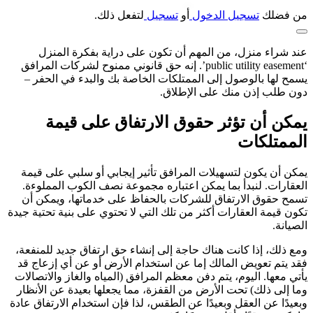
من فضلك
تسجيل الدخول
أو
تسجيل
لتفعل ذلك.
عند شراء منزل، من المهم أن تكون على دراية بفكرة المنزل
‘public utility easement’. إنه حق قانوني ممنوح لشركات المرافق
يسمح لها بالوصول إلى الممتلكات الخاصة بك والبدء في الحفر –
دون طلب إذن منك على الإطلاق.
يمكن أن تؤثر حقوق الارتفاق على قيمة
الممتلكات
يمكن أن يكون لتسهيلات المرافق تأثير إيجابي أو سلبي على قيمة
العقارات. لنبدأ بما يمكن اعتباره مجموعة نصف الكوب المملوءة.
تسمح حقوق الارتفاق للشركات بالحفاظ على خدماتها، ويمكن أن
تكون قيمة العقارات أكثر من تلك التي لا تحتوي على بنية تحتية جيدة
الصيانة.
ومع ذلك، إذا كانت هناك حاجة إلى إنشاء حق ارتفاق جديد للمنفعة،
فقد يتم تعويض المالك إما عن استخدام الأرض أو عن أي إزعاج قد
يأتي معها. اليوم، يتم دفن معظم المرافق (المياه والغاز والاتصالات
وما إلى ذلك) تحت الأرض من القفزة، مما يجعلها بعيدة عن الأنظار
وبعيدًا عن العقل وبعيدًا عن الطقس، لذا فإن استخدام الارتفاق عادة