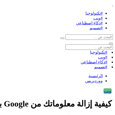
#تكنولوجيا
#ويب
#ذكاء اصطناعي
#تصميم
#تكنولوجيا
#ويب
#ذكاء اصطناعي
#تصميم
الرئيسية
ووردبريس
ويب
كيفية إزالة معلوماتك من Google باستخدام أداة “نتائج عنك”