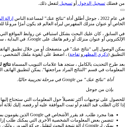
من فضلك
تسجيل الدخول
أو
تسجيل
لتفعل ذلك.
في عام 2022 ، جوجل
أطلق أداة “نتائج عنك” لمساعدة الناس
إزالة ا
الخاص أو عنوان منزلك المفهرس ليراه العالم قد يكون أمرًا مروعًا لل
في السابق ، كان عليك البحث بشكل استباقي عن روابط المواقع التي ت
الإلكتروني أو عنوان منزلك أو رقم هاتفك على Google. في البداية ، سيكون هذا التحديث متاحًا فقط في الولايات المتحدة وسيبحث عن النتائج باللغة الإنجليزية فقط.
يمكن الوصول إلى “نتائج عنك” في متصفحك أو من خلال تطبيق الهاتف المح
التطبيق (
ذكري المظهر
و
تفاحة
) ، اضغط على أيقونة ملفك الشخصي ، ثم
بعد طرح التحديث بالكامل ، ستجد هنا علامات التبويب المسماة
نتائج 
المعلومات في قسم “النتائج المراد مراجعتها”. يمكن لتطبيق الهاتف الم
أداة “نتائج عنك” من Google في مرحلة تجريبية حاليًا.
بإذن من جوجل
للحصول على توجيهات أكثر تفصيلاً حول المعلومات التي ستحتاج إليها لإرسال
إذا كان الطلب قيد التقدم أو تمت الموافقة عليه أو رفضه. إليك ثلاثة 
هذا مجرد طلب. قد يقرر الأشخاص في Google الذين يقومون بمراجعة طلبك عدم القيام بأي شيء ، أو إزالة النتيجة عند ربطها باسمك ، أو إزالة النتيجة تمامًا.
تتضمن بعض المعلومات الشخصية الأخرى التي يمكنك طلب إزالتها
يمكن لـ Google إزالة نتيجة البحث لتقليل حركة المرور ، ولكن عليك الاتصال بالمالك أو خدمة الاستضافة خلف صفحة الويب حيث يتم نشرها لتنظيف البيانات بالكامل.