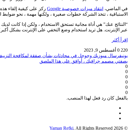
في الماضي،
انتقاد ميزات خصوصية Google
ركز على كيفية إلقاء هذه
الاستباقية ، تتخذ الشركة خطوات صغيرة ، ولكنها مهمة ، نحو ضوابط ال
“النتائج عنك” هي أداة مجانية تستحق الاستخدام ، ولكن إذا كانت لديك
عبر الإنترنت. هل تريد استخدام وضع التخفي على الإنترنت بشكل أكبر؟ جرب
اقرأ أكثر
220
0
أغسطس 9, 2023
يونيفرسال ميوزيك وجوجل في محادثات بشأن صفقة لمكافحة التزييف ا
بصفتي مصمم جرافيك ، أوافق على هذا الملصق
0
0
0
0
0
0
بالفعل كان رد فعل لهذا المنصب.
Yaman Refki
. All Rights Reserved
© 2026