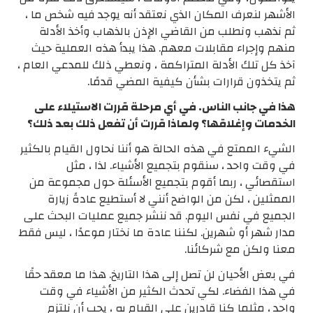
الأشهر لنعرف المكان الذي نعتقد أنه يوجد فيه شخص ما ،
ثم نذهب ونطلب من القاضي الإذن بالذهاب وأخذ الأدلة
منهم وإجراء مقابلات معهم. هذا يبدأ هذه العملية حيث
آخذ كل تلك الأدلة المتراكمة ، ونعطي ذلك للمدعي العام ،
ثم يتخذون قرارات بشأن كيفية المضي قدمًا.
هذا في جانب الناس. في أي مرحلة قررت الاستيلاء على
الخدمات وإغلاقها؟ ولماذا قررت أن تفعل ذلك بعد ذلك؟
الشيء الممتع في هذه الحالة هو أننا نحاول القيام بالكثير
في وقت واحد ، سنقوم بتجميع الأشياء. لذا ، مثل
استقصائي ، ربما أقوم بتجميع الأسئلة حول مجموعة من
الممثلين ، لكن من الواضح أنني لا أستطيع عادةً زيارة
الجميع في نفس اليوم. قد ننشر جميع عمليات البحث على
مدار شهر أو شهرين. لكننا عادة ما نختار موعدًا ، ليس فقط
معنا ولكن مع شركائنا.
في بعض الأحيان لن تصل إلى هذا التاريخ. هذا ما معقد حقًا
في هذا الفضاء. لكي تحدث الكثير من الأشياء في وقت
واحد ، مثلما كنا قادرين على القيام به ، يجب أن نلتزم