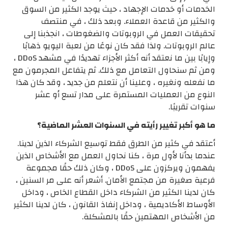
الخدمات أو خدمات الإجهاد ، حيث يوجد الكثير من السوق
والكثير من قاعدة العملاء. وبعد ذلك ، في منتصف
تحقيقات العمل في الروبوتات والضغوطات ، انجذبنا إلى
عالم الروبوتات. ولذا فقد كان نوعًا من لعبة اليويو ذهابًا
وإيابًا بين ما نعتقد أنه أكثر الأجزاء تهديدًا في مشهد DDoS ،
ومن ثم سنحاول التعامل مع ذلك. ثم يتفاعل المجرمون مع
ما نفعله ونغيره ، وعلينا أن نتعلم من جديد ، وقد كان هذا
النوع من العمليات المستمرة على مدار تسع أو عشر
سنوات تقريبًا.
ما هو أكبر تغيير رأيته في السنوات العشر الماضية؟
أعتقد في كثير من الطرق فقط توسيع الشركاء الذين لدينا.
عندما بدأنا لأول مرة ، كنا نحاول العمل مع الأشخاص الذين
يفهمون ويركزون على DDoS ، وكان ذلك حقًا مجموعة
فرعية صغيرة من مجتمع الأمان. أشعر أنه على مر السنين ،
كان لدينا الكثير من الشركاء داخل القطاع الخاص ، وداخل
الأوساط الأكاديمية ، وداخل إنفاذ القانون ، كان لدينا الكثير
من الأشخاص المهتمين حقًا بالمشكلة.