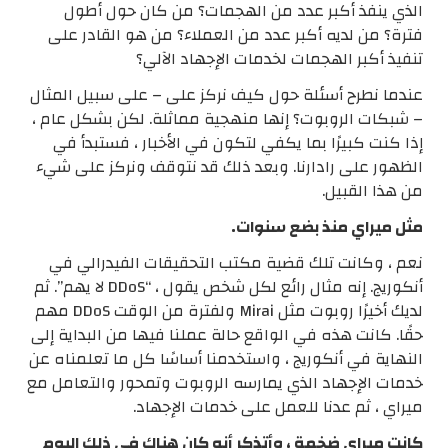
الذي ينفذ أكبر عدد من الهجمات؟ من كان حول أطول
فترة؟ من لديه أكبر عدد من العملاء؟ من هو القادر على
تنفيذ أكبر الهجمات لخدمات الإجهاد الآلي؟
عندما نطرح أسئلة حول كيف نركز على – على سبيل المثال
– شبكات الروبوت؟ إنها منهجية مماثلة. لكن بشكل عام ،
إذا كنت كبيرًا بما يكفي لتكون في الأخبار ، فستبدأ في
الظهور على رادارنا. وبعد ذلك قد نتوقف ونركز على شيء
من هذا القبيل.
مثل ميراي منذ بضع سنوات.
نعم ، وكانت تلك قضية مكتب التحقيقات الفيدرالي في
أنكوريج. إنه مثال رائع لكل شخص يقول ، “DDoS لا يهم”. ثم
لديك أخيرًا روبوت مثل Mirai ولفترة من الوقت DDoS مهم
حقًا. كانت هذه في الواقع حالة عملنا فيها من البداية إلى
النهاية في أنكوريج ، واستخدمنا أساسًا كل ما تعلمناه عن
خدمات الإجهاد الذي يمارسه الروبوت وتمحور والتعامل مع
ميراي ، ثم عدنا للعمل على خدمات الإجهاد.
كانت ميراي ضخمة ، وأتذكر أنه كان هناك في ذلك اليوم