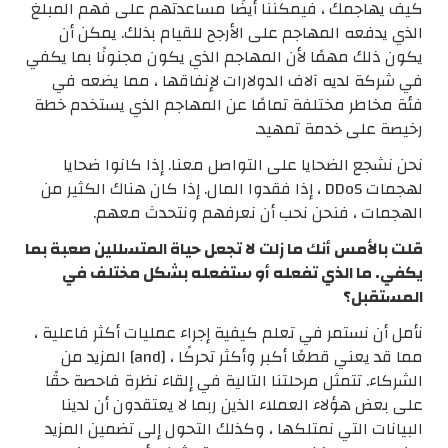
كيف يهاجمك ، فيمكننا أيضًا مساعدتهم على فهم المبلغ
الذي يدفعه المهاجم على الأرجح للقيام بذلك. يمكن أن
يكون ذلك مهمًا لأن المهاجم الذي يكون مجنونًا بما يكفي
في شركة لديه آلاف الدولارات لإنفاقها ، مما يضعه في
فئة مخاطر مختلفة تمامًا عن المهاجم الذي يستخدم خطة
رخيصة على خدمة تمهيد.
نحن نشجع الضحايا على التواصل معنا. إذا كانوا ضحايا
لهجمات DDoS ، إذا فقدوا المال. إذا كان هناك الكثير من
الهجمات ، فنحن نحب أن نعرفهم ونتحدث معهم.
قلت بالأمس أنك ما زلت لا تجعل حياة المتسللين صعبة بما
يكفي. ما الذي تفعله أو ستفعله بشكل مختلف في
المستقبل؟
نأمل أن نستمر في تعلم كيفية إجراء عمليات أكثر فاعلية ،
مما قد يعني قطعًا أكبر وأكثر تحركًا ، [and] المزيد من
الشركاء. تتمثل مرحلتنا التالية في إلقاء نظرة فاحصة حقًا
على بعض هؤلاء العملاء الذين ربما لا يعتقدون أن لدينا
البيانات التي نمتلكها ، وكذلك التحول إلى تضمين المزيد