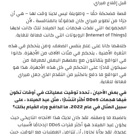
قبل إقلاع ميراي.
قصة مضحكة حقًا – وطويلة ليس لدينا وقت لها – هي أن
جزءًا من تطوير ميراي كان مدفوعًا بالمنافسة ، لأن
المجموعة التي نفذت هجمات عيد الميلاد تلك كانت لديها
[Internet of Things] الروبوتات التي كانت فعالة للغاية.
كلاهما كانا على علم بنفس الضعف. ومن يتحكم في هذه
الثغرة الأمنية ، يتحكم في مئات الآلاف من الأجهزة. كانوا
في الواقع يتقاتلون مع بعضهم البعض لمعرفة من
سيكون قادرًا على التحكم في كل هذه الأجهزة. هذا هو
في الواقع ما دفع بالكثير من التقدم الذي جعل ميراي
فعالة للغاية.
في بعض الأحيان ، تحدد توقيت عملياتك في أوقات تكون
فيها هجمات DDoS أكثر انتشارًا ، مثل عيد الميلاد ، على
سبيل المثال في عام 2022. ما الدافع وراء القيام بذلك؟
بالضبط ما وصفته. لقد كان لديك هذا الاتجاه التاريخي حيث
يكون عيد الميلاد هو أكثر فترات DDoS ازدحامًا لأسباب
عديدة. لقد بدأنا نحاول أن تتزامن العمليات مع الوقت. حيث