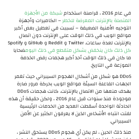
في عام 2016 ، قراصنة
استخدام
شبكة من الأجهزة
المتصلة بالإنترنت المعرضة للخطر
– الكاميرات وأجهزة
التوجيه الأمنية الضعيفة – تسببت في تعطيل بعض أكبر
مواقع الويب في ذلك الوقت على الإنترنت دون اتصال
بالإنترنت لعدة ساعات. Twitter و Reddit و GitHub و Spotify
كل ذلك كان ينخفض ​​بشكل متقطع في ذلك اليوم
ضحايا
ما كان في ذلك الوقت أحد أكبر هجمات رفض الخدمة
الموزعة في التاريخ.
DDoS هو شكل من أشكال الهجوم السيبراني حيث تغمر
الجهات الفاعلة السيئة مواقع الويب بحركة مرور ضارة
بهدف منعها من الاتصال بالإنترنت. كانت هجمات DDoS
موجودة منذ سنوات قبل عام 2016 ، ولكن حقيقة أن هذه
الحادثة الواحدة أسقطت العديد من الخدمات الرئيسية
لفتت انتباه الأشخاص الذين لا يعرفون الكثير عن الأمن
السيبراني.
منذ ذلك الحين ، لم يكن أي هجوم DDoS يستحق النشر ،