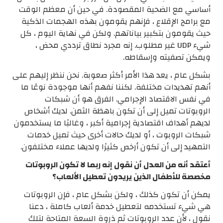
أساسي مع الضحية المقصودة. في حين أن معظم الوقت
مع برامج الإقلاع ، فإنهم يقومون بهذه الهجمات الذكية
حيث يقومون بتكبير بياناتهم. ولكن في نهاية اليوم ، كل
شيء UDP غير مطلوب. إنه مجرد نطاق ترددي محض ،
ويمكن تصفيته وإسقاطه.
بشكل عام ، يعد هذا الأمر أكثر صعوبة. نحن ننظر إليهم على
أنهم تهديدات مختلفة. لكننا نفهم أنها موجودة نوعًا ما
في نفس الاقتصاد الإجرامي. الفرق هو أن شبكات
الروبوتات تميل إلى أن تكون باهظة الثمن. لديك أشخاص
لديهم أهداف اقتصادية إجرامية أكبر ، وغالبًا ما يستخدمون
شبكات الروبوت ، أو لديك حالات أخرى حيث تميل خدمات
التمهيد إلى أن تكون أرخص كثيرًا ولديها عملاء مختلفون.
أعتقد أنه من العدل أن نقول إنه ربما لا تكون الروبوتات
مخصصة للأطفال الذين يريدون تعطيل الألعاب؟
يمكن أن تكون كذلك ، ولكن بشكل عام ، فإن الروبوتات
هي شيء تستخدمه لتعطيل خدمة ألعاب كاملة ، دعنا
نقول ، لأن عدد الروبوتات ثم ذروة السعة المتاحة لتلك