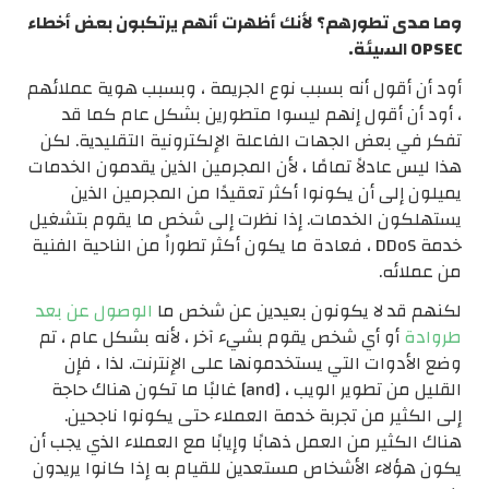
وما مدى تطورهم؟ لأنك أظهرت أنهم يرتكبون بعض أخطاء
OPSEC السيئة.
أود أن أقول أنه بسبب نوع الجريمة ، وبسبب هوية عملائهم
، أود أن أقول إنهم ليسوا متطورين بشكل عام كما قد
تفكر في بعض الجهات الفاعلة الإلكترونية التقليدية. لكن
هذا ليس عادلاً تمامًا ، لأن المجرمين الذين يقدمون الخدمات
يميلون إلى أن يكونوا أكثر تعقيدًا من المجرمين الذين
يستهلكون الخدمات. إذا نظرت إلى شخص ما يقوم بتشغيل
خدمة DDoS ، فعادة ما يكون أكثر تطوراً من الناحية الفنية
من عملائه.
لكنهم قد لا يكونون بعيدين عن شخص ما
الوصول عن بعد
طروادة
أو أي شخص يقوم بشيء آخر ، لأنه بشكل عام ، تم
وضع الأدوات التي يستخدمونها على الإنترنت. لذا ، فإن
القليل من تطوير الويب ، [and] غالبًا ما تكون هناك حاجة
إلى الكثير من تجربة خدمة العملاء حتى يكونوا ناجحين.
هناك الكثير من العمل ذهابًا وإيابًا مع العملاء الذي يجب أن
يكون هؤلاء الأشخاص مستعدين للقيام به إذا كانوا يريدون