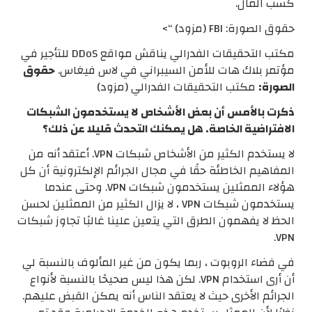
كسب المال.
حقوق الصورة: FBI (مزود) “>
مكتب التحقيقات الفدرالي يناقش مواقع DDoS للتأجير في
مؤتمر بلاك هات للأمن السيبراني في لاس فيغاس.
حقوق
الصورة:
مكتب التحقيقات الفدرالي (مزود)
ذكرت بالأمس أن بعض الأشخاص لا يستخدمون الشبكات
الافتراضية الخاصة. هل يمكنك التحدث قليلا عن ذلك؟
لا يستخدم الكثير من الأشخاص شبكات VPN. أعتقد أنه من
المفاهيم الخاطئة حقًا في مجال الجرائم الإلكترونية أن كل
هؤلاء الممثلين يستخدمون شبكات VPN. وحتى عندما
يستخدمون شبكات VPN ، لا يزال الكثير من الممثلين لحسن
الحظ لا يفهمون الطرق التي يتعين علينا غالبًا تجاوز شبكات
VPN.
في فضاء الروبوت ، ربما يكون من غير المألوف بالنسبة لي
أن أرى استخدام VPN. لكن هذا ليس صحيحًا بالنسبة لأنواع
الجرائم الأخرى حيث لا يعتقد الناس أنه يمكن القبض عليهم.