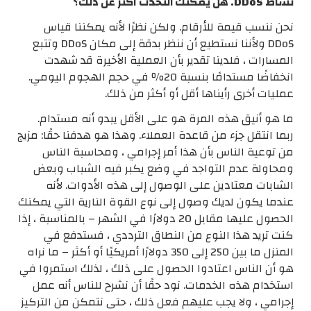
نشاط DDoS. هل يمكنك التحدث أكثر عن ذلك؟
نحن ننسب قيمة للأرقام. ولكن نظرًا لأنه يمكننا قياس
DDoS ولأننا نستطيع أن ننظر بدقة إلى مكان DDoS وتتبع
المسارات ، فلدينا تقدير بأن العملية الأخيرة قد شهدت
انخفاضًا مستدامًا بنسبة 20٪ في حجم الهجوم اليومي.
عمليات أخرى رأيناها أقل أو أكثر من ذلك.
ما هو أنيق هذه المرة هو على الأقل يبدو أنه مستدام.
ربما انتقل جزء من قاعدة العملاء. وهذا هو هدفنا حقًا: مزيج
من توعية الناس بأن هذا أمر إجرامي ، ومحاسبة الناس
ومحاولة عدم التواجد في وضع يكبر فيه الشباب وبعض
الشابات معتادين على الوصول إلى هذه الأدوات. لأنه
عندما يكون لديك وصول إلى نوع القوة النارية التي يمكنك
الحصول عليها مقابل 20 دولارًا في الشهر – بالمناسبة ، إذا
كنت تريد هذا النوع من النطاق الترددي ، فستدفع في
المنزل ما بين 250 إلى 350 دولارًا أمريكيًا أو أكثر – ما نراه
هو أن الناس اعتادوا الحصول على ذلك ، لذلك استمروا في
استخدام هذه الخدمات. نود حقًا أن نشرح للناس أنه عمل
إجرامي ، ولا يجب عليهم فعل ذلك ، حتى نتمكن من التركيز