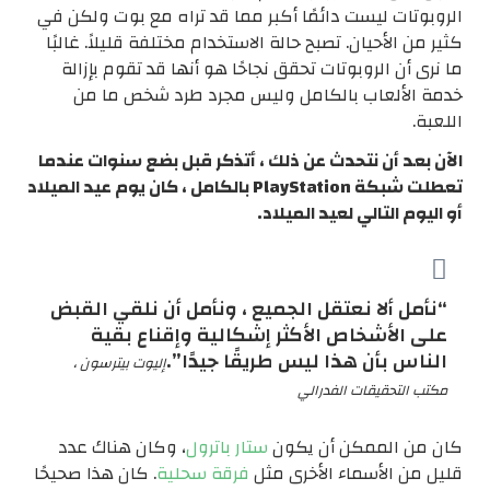
الروبوتات ليست دائمًا أكبر مما قد تراه مع بوت ولكن في
كثير من الأحيان. تصبح حالة الاستخدام مختلفة قليلاً. غالبًا
ما نرى أن الروبوتات تحقق نجاحًا هو أنها قد تقوم بإزالة
خدمة الألعاب بالكامل وليس مجرد طرد شخص ما من
اللعبة.
الآن بعد أن نتحدث عن ذلك ، أتذكر قبل بضع سنوات عندما
تعطلت شبكة PlayStation بالكامل ، كان يوم عيد الميلاد
أو اليوم التالي لعيد الميلاد.
“نأمل ألا نعتقل الجميع ، ونأمل أن نلقي القبض
على الأشخاص الأكثر إشكالية وإقناع بقية
الناس بأن هذا ليس طريقًا جيدًا”.
إليوت بيترسون ،
مكتب التحقيقات الفدرالي
كان من الممكن أن يكون
ستار باترول
، وكان هناك عدد
قليل من الأسماء الأخرى مثل
فرقة سحلية
. كان هذا صحيحًا