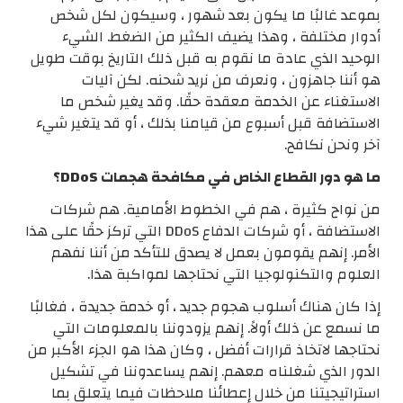
بموعد غالبًا ما يكون بعد شهور ، وسيكون لكل شخص
أدوار مختلفة ، وهذا يضيف الكثير من الضغط. الشيء
الوحيد الذي عادة ما نقوم به قبل ذلك التاريخ بوقت طويل
هو أننا جاهزون ، ونعرف من نريد شحنه. لكن آليات
الاستغناء عن الخدمة معقدة حقًا. وقد يغير شخص ما
الاستضافة قبل أسبوع من قيامنا بذلك ، أو قد يتغير شيء
آخر ونحن نكافح.
ما هو دور القطاع الخاص في مكافحة هجمات DDoS؟
من نواح كثيرة ، هم في الخطوط الأمامية. هم شركات
الاستضافة ، أو شركات الدفاع DDoS التي تركز حقًا على هذا
الأمر. إنهم يقومون بعمل لا يصدق للتأكد من أننا نفهم
العلوم والتكنولوجيا التي نحتاجها لمواكبة هذا.
إذا كان هناك أسلوب هجوم جديد ، أو خدمة جديدة ، فغالبًا
ما نسمع عن ذلك أولاً. إنهم يزودوننا بالمعلومات التي
نحتاجها لاتخاذ قرارات أفضل ، وكان هذا هو الجزء الأكبر من
الدور الذي شغلناه معهم. إنهم يساعدوننا في تشكيل
استراتيجيتنا من خلال إعطائنا ملاحظات فيما يتعلق بما