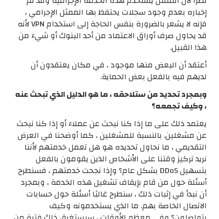
نظرًا لأن الممثل يستخدم هذه الخدمة الإجرامية وقد تم
إخباره بعدم وجود سجلات يحتفظ بها الممثل الإجرامي ،
فإنه لا يشعر بالضرورة بنفس الحاجة إلى استخدام VPN لأنه
قد يحاول صرف أوراق الاعتماد من أحد البنوك أو شيء من
هذا القبيل.
أعتقد أن البعض منها موجود ، في مكان يعتقدون أن
لديهم فيه بالفعل بعض الحماية.
وبمجرد تحديد من ستلاحقه ، ما هو الدليل الذي تبحث عنه
، وكيف تجمعه؟
يعتمد ذلك على ما إذا كنا نبحث عن عملاء أو إذا كنا نبحث
عن مشغلين. بالنسبة للمشغلين ، كما أوضحنا في العرض
التقديمي ، ما نحاول تحديده هو هل تعمل خدمتهم لأننا
نريد تركيز وقتنا على الأشخاص الذين يقومون بالفعل
بتسهيل DDoS بشكل عام؟ وإذا نجحت خدمتهم ، فسنطرح
أسئلة حول من قام بإيقاف تشغيل هذه الخدمة ، وبمجرد
أن نبدأ في إثبات ذلك ، سنطرح غالبًا أسئلة حول حسابات
الاتصال الخاصة بهم. ما الذي يستخدمونه وكيف
يتواصلون؟ وفي معظم الأوقات ، سيستغرق ذلك فترة من