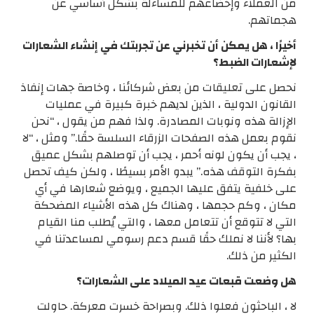
من العملاء وإخضاعهم للمساءلة بشكل أساسي عن
هجماتهم.
أخيرًا ، هل يمكن أن تخبرني عن تجربتك في إنشاء الشعارات
لإشعارات الضبط؟
نحصل على تعليقات من بعض شركائنا ، وخاصة جهات إنفاذ
القانون الدولية ، الذين لديهم خبرة كبيرة في عمليات
الإزالة هذه ونوبات المصادرة. ولذا فهم من يقول ، “نحن
نقوم بعمل هذه الصفحات الزرقاء السلسة حقًا.” ومثل ، “لا
، يجب أن يكون لونه أحمر ، يجب أن توصلهم بشكل عميق
بفكرة التوقف هذه.” يبدو الأمر بسيطًا ، ولكن كيف تحصل
على خلفية يتفق عليها الجميع ، ويوضع شعارها في أي
مكان ، وكم حجمها ، وهناك كل هذه الأشياء المضحكة
التي لا تتوقع أن تتعامل معها ، والتي يُطلب منا القيام
بها؟ لأننا لا نملك حقًا قسم دعم رسومي لمساعدتنا في
الكثير من ذلك.
هل وضعت قبعات عيد الميلاد على الشعارات؟
لا ، الباحثون فعلوا ذلك. وبصراحة خسرت معركة. حاولت