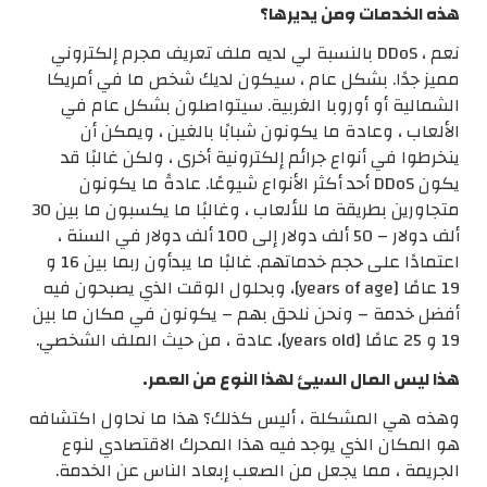
هذه الخدمات ومن يديرها؟
نعم ، DDoS بالنسبة لي لديه ملف تعريف مجرم إلكتروني
مميز جدًا. بشكل عام ، سيكون لديك شخص ما في أمريكا
الشمالية أو أوروبا الغربية. سيتواصلون بشكل عام في
الألعاب ، وعادة ما يكونون شبابًا بالغين ، ويمكن أن
ينخرطوا في أنواع جرائم إلكترونية أخرى ، ولكن غالبًا قد
يكون DDoS أحد أكثر الأنواع شيوعًا. عادةً ما يكونون
متجاورين بطريقة ما للألعاب ، وغالبًا ما يكسبون ما بين 30
ألف دولار – 50 ألف دولار إلى 100 ألف دولار في السنة ،
اعتمادًا على حجم خدماتهم. غالبًا ما يبدأون ربما بين 16 و
19 عامًا [years of age]، وبحلول الوقت الذي يصبحون فيه
أفضل خدمة – ونحن نلحق بهم – يكونون في مكان ما بين
19 و 25 عامًا [years old]، عادة ، من حيث الملف الشخصي.
هذا ليس المال السيئ لهذا النوع من العمر.
وهذه هي المشكلة ، أليس كذلك؟ هذا ما نحاول اكتشافه
هو المكان الذي يوجد فيه هذا المحرك الاقتصادي لنوع
الجريمة ، مما يجعل من الصعب إبعاد الناس عن الخدمة.