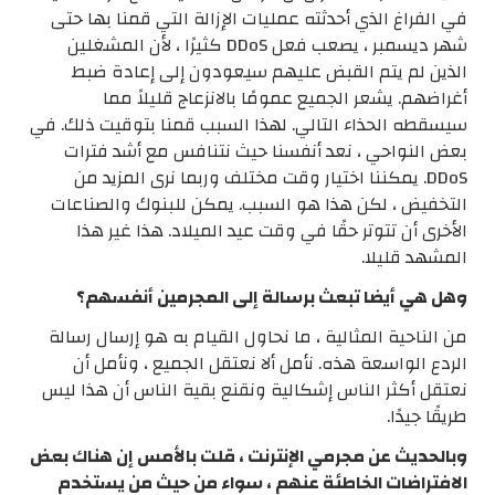
في الفراغ الذي أحدثته عمليات الإزالة التي قمنا بها حتى
شهر ديسمبر ، يصعب فعل DDoS كثيرًا ، لأن المشغلين
الذين لم يتم القبض عليهم سيعودون إلى إعادة ضبط
أغراضهم. يشعر الجميع عمومًا بالانزعاج قليلاً مما
سيسقطه الحذاء التالي. لهذا السبب قمنا بتوقيت ذلك. في
بعض النواحي ، نعد أنفسنا حيث نتنافس مع أشد فترات
DDoS. يمكننا اختيار وقت مختلف وربما نرى المزيد من
التخفيض ، لكن هذا هو السبب. يمكن للبنوك والصناعات
الأخرى أن تتوتر حقًا في وقت عيد الميلاد. هذا غير هذا
المشهد قليلا.
وهل هي أيضا تبعث برسالة إلى المجرمين أنفسهم؟
من الناحية المثالية ، ما نحاول القيام به هو إرسال رسالة
الردع الواسعة هذه. نأمل ألا نعتقل الجميع ، ونأمل أن
نعتقل أكثر الناس إشكالية ونقنع بقية الناس أن هذا ليس
طريقًا جيدًا.
وبالحديث عن مجرمي الإنترنت ، قلت بالأمس إن هناك بعض
الافتراضات الخاطئة عنهم ، سواء من حيث من يستخدم