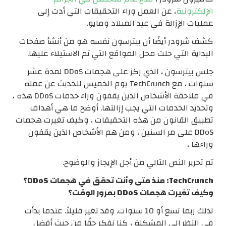
الإلكترونية
، عن العمل وراء التحقيقات التي أدت إلى
عمليات الإزالة في عيد الميلاد ومايو.
كشف شرودر أيضًا أن بيترسون نفسه هو من أنشأ صفحات
البداية التي حلت محل المواقع التي تم الاستيلاء عليها.
جلس بيترسون ، الذي ركز على هجمات DDoS لمدة عشر
سنوات ، مع TechCrunch يوم الخميس للحديث عن عمله
في ملاحقة الأشخاص الذين يقفون وراء خدمات DDoS هذه ،
وتحديد الخدمات التي يجب إزالتها. أوضح ما هي أهداف
تطبيق القانون من هذه التحقيقات ، وكيف تغيرت هجمات
DDoS على مر السنين ، ومن هم الأشخاص الذين يقفون
وراءها ،
تم تحرير النص التالي من أجل الإيجاز والوضوح.
TechCrunch: منذ متى وأنت تحقق في هجمات DDoS؟
وكيف تغيرت هجمات DDoS بمرور الوقت؟
لذلك ربما تسع أو 10 سنوات. وقد تغير قليلاً. عندما بدأت
في النظر إلى المشكلة ، كنا نفكر حقًا من حيث أفضل