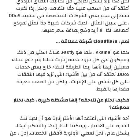
لكن هذا يزيد بشكل تدريجي من تكاليف النطاق الترددي.
أعتقد أنه من الصعب علينا حقًا التقاطه. ولكن إذا نظرت
فقط إلى حجم بعض الشركات المتخصصة في تخفيف DDoS
، على سبيل المثال ، لديك شركات كبيرة جدًا تمثل نموذج
أعمالها. لذا ، لا أريد وضع بطاقة سعر عليها.
نعم ، Cloudflare شركة عملاقة …
كما هو Akamai ، كما هو Fastly. هناك الكثير من ذلك.
وسيكون لدى كل مزود خدمة إنترنت خطط يتم دفع عملاء
معينين إليها لأنها ربما الطريقة للبقاء خارج بعض خدمات
DDoS. نعتقد أنه من بين الأشياء التي تزيد فيها النفقات
على كل شخص على الإنترنت ، ولكن من الصعب معرفة
مقدارها بالضبط.
فكيف تختار من تلاحقه؟ إنها مشكلة كبيرة ، كيف تختار
معاركك؟
أحد الأشياء التي أعتقد أنها الأكثر إثارة هو أن لدينا تلك
القدرة على الاختيار ، ويمكننا النظر إليها والتفكير فيها.
بشكل عام ، نحن نعطي الأولوية لأفضل الخدمات. إذن ، من