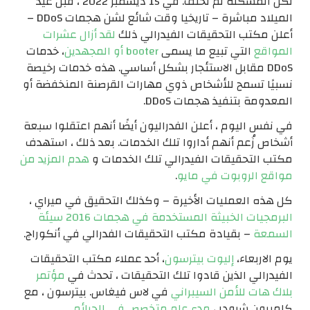
لكن المشكلة لم تختف. في 15 ديسمبر 2022 ، قبل عيد
الميلاد مباشرة – تاريخيا وقت شائع لشن هجمات DDoS –
أعلن مكتب التحقيقات الفيدرالي ذلك
لقد أزال عشرات
المواقع
التي تبيع ما يسمى
booter أو المجهدين
، خدمات
DDoS مقابل الاستئجار بشكل أساسي. هذه خدمات رخيصة
نسبيًا تسمح للأشخاص ذوي مهارات القرصنة المنخفضة أو
المعدومة بتنفيذ هجمات DDoS.
في نفس اليوم ، أعلن الفدراليون أيضًا أنهم اعتقلوا سبعة
أشخاص زُعم أنهم أداروا تلك الخدمات. بعد ذلك ، استهدف
مكتب التحقيقات الفيدرالي تلك الخدمات و
هدم المزيد من
مواقع الروبوت في مايو
.
كل هذه العمليات الأخيرة – وكذلك التحقيق في ميراي ،
البرمجيات الخبيثة المستخدمة في هجمات 2016 سيئة
السمعة
– بقيادة مكتب التحقيقات الفدرالي في أنكوراج.
يوم الاربعاء،
إليوت بيترسون
، أحد عملاء مكتب التحقيقات
الفيدرالي الذين قادوا تلك التحقيقات ، تحدث في
مؤتمر
بلاك هات للأمن السيبراني
في لاس فيغاس. بيترسون ، مع
كاميرون شرودر ،
مدع عام متخصص في الجرائم