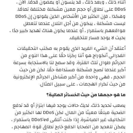
أثناء ذلك ، وبعد ذلك ، قد ينسون أو يمضون قدمًا. الآن ،
DDoS على نطاق أو حجم معين مشكلة مختلفة تمامًا.
وهكذا ، فإن الكثير من الأشخاص الذين يقولون إن DDoS
ليست مشكلة ، يبكون من أجل التلال عندما تتعطل
مواقعهم باستمرار ، أو عندما يكون هناك تهديد كبير جدًا ،
بحيث لا يوجد مسار للتخفيف.
أعتقد أن الشيء الفريد الذي يقوم به مكتب التحقيقات
الفدرالي أنكوراج هو أننا ركزنا حقًا على هذا النوع من
الجرائم طوال تلك الفترة. وقد سمح لنا بالاستجابة بسرعة
أكبر عندما تصبح مشكلة مستدامة حقًا. لكن من حيث
الحجم ، فهي واحدة من أكبر مشاكل الجرائم الإلكترونية
من حيث تكرار الهجمات ، على سبيل المثال.
ما هو حجمها من حيث الخسائر المالية؟
يصعب تحديد ذلك. لديك حالات يوجد فيها ابتزاز أو قد تدفع
الضحية مبلغًا معينًا من المال. لكن DDoS لها الكثير من
التكاليف غير المباشرة. إذا كنت أتلقى DDoS’ed باستمرار ،
يمكن للعديد من الضحايا الدفع خارج نطاق قوة المهاجم ،