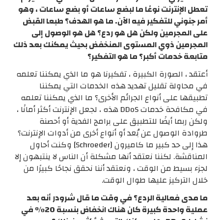
تعطل الإنترنت نوعًا ما لبضع ساعات أو بضع ساعات ، وهو
أمر جنوني للتفكير فيه الآن. ما هو الهدف؟ طبعا القبض
على المجرمين ولكن هل هو ردع؟ هل هو الوصول إلى
المجرمين ذوي المستوى المنخفض بحيث يمكنك بعد ذلك
متابعة خدمات أكبر؟ ما هو التفكير؟
أعتقد ، الصورة الكبيرة ، تفكيرنا هو ما الذي يمكننا تعلمه
في محاولة تقليل تهديد هذه الخدمات التي يمكننا
تطبيقها على أنواع الجرائم الأخرى؟ ما الذي يمكننا تعلمه
في مكافحة خدمات DDoS هذه ، لجعل الإنترنت أكثر أمانًا ،
ولكن ربما أيضًا للتطبيق على برامج الفدية أو أحصنة
طروادة الوصول عن بُعد أو أنواع أخرى من أدوات الإنترنت؟
هذا إلى حد كبير ما كاميرون [Schroeder] وكنت أحاول
المناقشة. لكننا نعتقد أنها مشكلة أن الناس لا ينتبهون إلا
لجزء بسيط من الوقت ، ونعتقد أننا نحقق نجاحًا كبيرًا من
خلال التركيز عليها طوال الوقت.
ما مدى فعالية الردع؟ في وقت ما قال شرودر أنه بعد
عملية واحدة كبيرة كان هناك انخفاض بنسبة 20٪ في