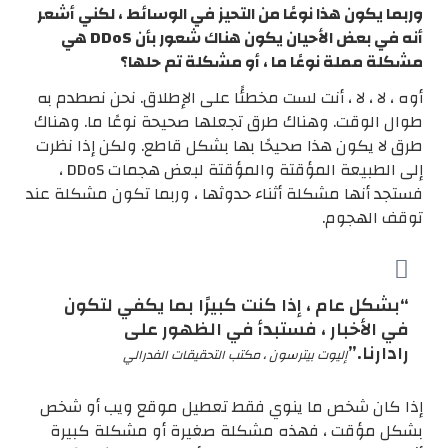
وربما يكون هذا نوعًا من التحيز في الوسائط ، لكني أشعر
أنه في بعض الأحيان يكون هناك شعور بأن DDoS هي
مشكلة مملة نوعًا ما ، أو مشكلة تم حلها؟
أوه ، لا ، لا ، أنت لست مخطئًا على الإطلاق. نحن نصطدم به
طوال الوقت. وهناك طرق تجعلها صحيحة نوعًا ما. وهناك
طرق لا يكون هذا صحيحًا بها بشكل قاطع. ولكن إذا نظرت
إلى الطبيعة المؤقتة والمؤقتة لبعض هجمات DDoS ،
فستجد أنها مشكلة أثناء حدوثها ، وربما تكون مشكلة عند
توقف الهجوم.
“بشكل عام ، إذا كنت كبيرًا بما يكفي لتكون
في الأخبار ، فستبدأ في الظهور على
رادارنا.”
إليوت بيترسون ، مكتب التحقيقات الفدرالي
إذا كان شخص ما ينوي فقط تعطيل موقع ويب أو شخص
بشكل مؤقت ، فهذه مشكلة صغيرة أو مشكلة كبيرة