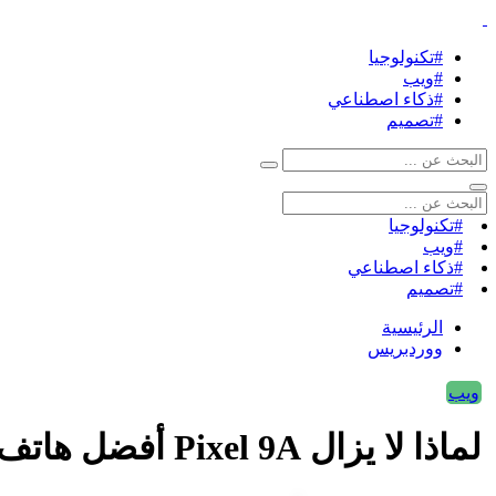
#تكنولوجيا
#ويب
#ذكاء اصطناعي
#تصميم
#تكنولوجيا
#ويب
#ذكاء اصطناعي
#تصميم
الرئيسية
ووردبريس
ويب
لماذا لا يزال Pixel 9A أفضل هاتف Google لمعظم الناس