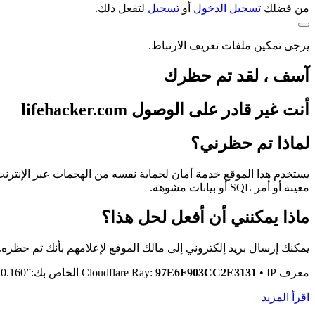
من فضلك
تسجيل الدخول
أو
تسجيل
لتفعل ذلك.
يرجى تمكين ملفات تعريف الارتباط.
آسف ، لقد تم حظرك
أنت غير قادر على الوصول
lifehacker.com
لماذا تم حظرني؟
يستخدم هذا الموقع خدمة أمان لحماية نفسه من الهجمات عبر الإنترنت. 
معينة أو أمر SQL أو بيانات مشوهة.
ماذا يمكنني أن أفعل لحل هذا؟
يمكنك إرسال بريد إلكتروني إلى مالك الموقع لإعلامهم بأنك تم حظره. يرجى تضمين ما كنت 
معرف Cloudflare Ray:
IP الخاص بك:”cf-footer-ip”> 87.236.20.160
•
97E6F903CC2E3131
اقرأ المزيد