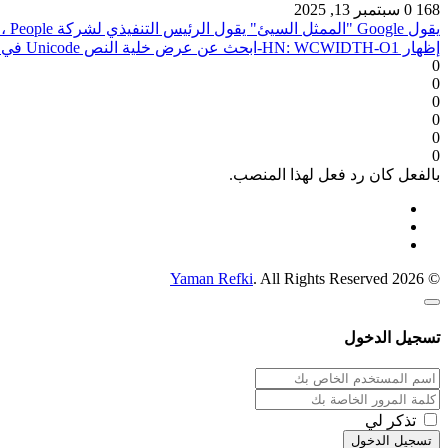
168
0
سبتمبر 13, 2025
يقول Google "الممثل السيئ" يقول الرئيس التنفيذي لشركة People ، متهمًا بصحبة سرقة المحتوى
إظهار HN: WCWIDTH-O1-ابحث عن عرض خلية النص Unicode في أي وقت من الأوقات لـ JavaScript/TS
0
0
0
0
0
0
بالفعل كان رد فعل لهذا المنصب.
Yaman Refki
. All Rights Reserved
© 2026
تسجيل الدخول
تذكر لي