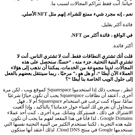
حياتنا. أنت فقط تتراكم المجالات لسبب ما.
نعم ، إنه مجرد شيء ممتع للشراء. إنهم مثل NFT الأصلي.
فائدة أكثر بقليل.
في الواقع ، فائدة أكثر من NFT.
أكثر فائدة.
قلت أنك تشتري النطاقات فقط. أنت لا تشتري الناس. أنت لا
تشتري البنية التحتية. جزء منه ، “حسنًا. سنحصل على هذه
المجالات. لدينا مجموعة من الخدمات. يمكننا أن نذهب إلى هؤلاء
العملاء الآن أيضًا “، أو هل هو ،” مرحبًا ، ربما سينتقل بعضهم بالفعل
إلى حلول الويب الخاصة بنا أيضًا “؟
انظر ، سنحب ذلك إذا استخدموا Squarespace كموقع ويب ، لكن مرة
أخرى ، أعتقد أن نطاقات Squarespace يجب أن تكون خيارًا شرعيًا
تمامًا. سواء كنت ترغب في استخدام Squarespace أم لا ، فهل
سنحاول أن نعرض لك أشياء حول خدماتنا؟ بالتأكيد ، وإذا ألغيت
الاشتراك في ذلك ، فسنتركك وشأنك. مرة أخرى ، كنت أحد عملاء
Google Domains ، لذا فأنا في هذا المقعد لفهم ما يجب أن تكون
عليه هذه التجربة ، لكننا نستخدم الكثير من البنية التحتية نفسها التي
تستخدمها Google في منتج Cloud DNS. لذلك أعتقد أنها ستكون