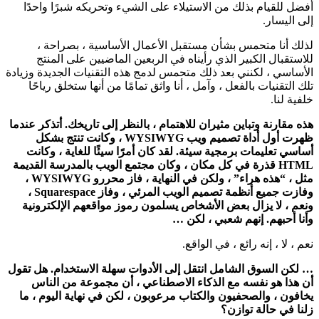
أفضل للقيام بذلك من الاستيلاء على الشيء وتحريكه شبرًا واحدًا
إلى اليسار.
لذلك أنا متحمس بشأن مستقبل الأعمال الأساسية ، بصراحة ،
للاستقبال الكبير الذي رأيناه في الربعين الماضيين على المنتج
الأساسي ، لكنني بعد ذلك متحمس لدمج هذه التقنيات الجديدة وزيادة
تلك التقنيات بالفعل ، وآمل ، أنا واثق تمامًا من أنها ستخلق رياحًا
خلفية لنا.
هذه مقارنة وتباين مثيران للاهتمام ، بالنظر إلى تاريخك. أتذكر عندما
ظهرت أول أداة تصميم ويب WYSIWYG ، وكانت تنتج بشكل
أساسي تعليمات برمجية سيئة. لقد كان أمرًا سيئًا للغاية ، وكانت
HTML قذرة في كل مكان ، وكان مجتمع الويب بالمدرسة القديمة
مثل ، “هذه هراء” ، ولكن في النهاية ، فاز محررو WYSIWYG ،
وفازت جميع أنظمة تصميم الويب المرئي ، وفاز Squarespace ،
ونعم ، لا يزال بعض الأشخاص يسلمون رموز مواقعهم الإلكترونية
وأنا أحبهم. إنهم شعبي ، لكن …
نعم ، لا ، إنه رائع ، في الواقع.
… لكن السوق الشامل انتقل إلى الأدوات سهلة الاستخدام. هل تقول
أن هذا هو نفسه مع الذكاء الاصطناعي ، أن مجموعة من الناس
يخافون ، والصحفيون والكتاب مرعوبون ، لكن في نهاية اليوم ، ما
زلنا في حالة توازن؟