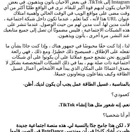
Instagram إلى TikTok. في بعض الأحيان يأتون ويذهبون. في بعض
الأحيان يكون لديهم قوة أكبر للبقاء. نرى في الواقع طلبًا أكثر من أي
وقت مضى على مواقع الويب في الوقت الحالي وأهمية امتلاك
عنوان URL هذا لأنه ، كما تعلم ، عندما تكون داخل شبكة اجتماعية ،
فأنت مدين لها. أنت مدين لهم من حيث الوصول. عندما تنشر على
هذه الشبكات الاجتماعية ، فليس مضمونًا أن تصل إلى جميع متابعيك
عند النشر. مرة أخرى ، يأتون ويذهبون.
لذا ، إذا كنت حقًا محبوسًا في جمهور هناك ، وإذا كنت جادًا بشأن ما
تفعله على الإطلاق ، فسيصبح ذلك خطيرًا. ومع ذلك ، فهي رائعة
للتوزيع. نحن نشجع جميع عملائنا على أن يكونوا على أي شبكات
اجتماعية ذات صلة بهم ، بما في ذلك الشبكات المتخصصة بشكل لا
يصدق اعتمادًا على المكان الذي يبدأ فيه الأشخاص أعمال غسيل
الطاقة وكيف يتفاعلون ويتعاونون جميعًا.
بالمناسبة ، غسيل الطاقة عمل يجب أن يكون لديك. أظن-
كعمودي؟
نعم. إنه شعور مثل هذا إنشاء TikTok.
أم أنا شخصيا؟
لا ، لكن هذا جامح جدًا بالنسبة لي. هذه منصة اجتماعية جديدة
ظهرت. أشك كثيرًا في أن مهندسي ByteDance في الصين قاموا