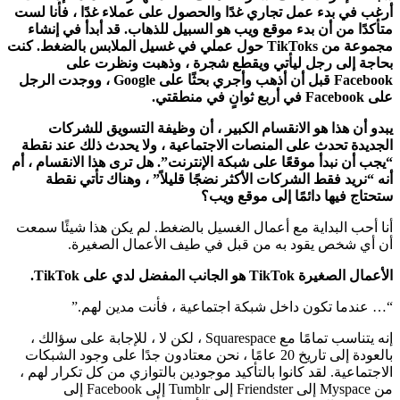
أرغب في بدء عمل تجاري غدًا والحصول على عملاء غدًا ، فأنا لست
متأكدًا من أن بدء موقع ويب هو السبيل للذهاب. قد أبدأ في إنشاء
مجموعة من TikToks حول عملي في غسيل الملابس بالضغط. كنت
بحاجة إلى رجل ليأتي ويقطع شجرة ، وذهبت ونظرت على
Facebook قبل أن أذهب وأجري بحثًا على Google ، ووجدت الرجل
على Facebook في أربع ثوانٍ في منطقتي.
يبدو أن هذا هو الانقسام الكبير ، أن وظيفة التسويق للشركات
الجديدة تحدث على المنصات الاجتماعية ، ولا يحدث ذلك عند نقطة
“يجب أن نبدأ موقعًا على شبكة الإنترنت”. هل ترى هذا الانقسام ، أم
أنه “نريد فقط الشركات الأكثر نضجًا قليلاً” ، وهناك تأتي نقطة
ستحتاج فيها دائمًا إلى موقع ويب؟
أنا أحب البداية مع أعمال الغسيل بالضغط. لم يكن هذا شيئًا سمعت
أن أي شخص يقود به من قبل في طيف الأعمال الصغيرة.
الأعمال الصغيرة TikTok هو الجانب المفضل لدي على TikTok.
“… عندما تكون داخل شبكة اجتماعية ، فأنت مدين لهم.”
إنه يتناسب تمامًا مع Squarespace ، لكن لا ، للإجابة على سؤالك ،
بالعودة إلى تاريخ 20 عامًا ، نحن معتادون جدًا على وجود الشبكات
الاجتماعية. لقد كانوا بالتأكيد موجودين بالتوازي من كل تكرار لهم ،
من Myspace إلى Friendster إلى Tumblr إلى Facebook إلى