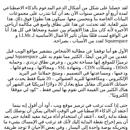
لقد حصلنا على شكل من أشكال الدعم المدعوم بالذكاء الاصطناعي
لمدة أربع أو خمس سنوات الآن بعد أن كنا نتدرب على مجموعات
البيانات الخاصة بنا ونتحسن معها. سيكون هذا تطورًا فوق ذلك. هذا
مثير للغاية. لقد تحدثت عن هذا على نطاق واسع في مكالمة أرباحي
الأخيرة لأنه كان مثل هذا الاهتمام بين عشية وضحاها في كل هذا. أنا
في الواقع لست قلقًا بشأن تأثير الأعمال الأساسية لـ LLMs و
Squarespace لعدد من الأسباب ، بصراحة.
الأول هو أننا توقفنا عن مطالبة الأشخاص بتشفير مواقع الويب قبل
عقدين من الزمن. أيضًا ، الكثير مما نقوم به على Squarespace ليس
ترميزًا للموقع. إنها مساحة تخزين ، وعرض نطاق ترددي ، وحماية
DDoS ، وشبكات CDN ، وشهادة SSL ، ومجالاتها ، ومدفوعاتها ،
ودعمها ، ومساعدتها في التصميم ، ومنتج حملاتنا عبر البريد
الإلكتروني ، ومكافحتها للبريد العشوائي – 20 شيئًا فقط يحدث في
حسابك الاشتراك مقابل مبلغ يعادل 20 دولارًا أمريكيًا في الشهر أن
هناك الكثير من القيمة التي نقوم بها ليس فقط ، “كود لي موقعًا
إلكترونيًا”.
حتى إذا كنت ترغب في ترميز موقع ويب ، أود أن أقول إنه بينما
أعتقد أن الذكاء الاصطناعي في الوقت الحالي يمكن أن يوصلك إلى
نقطة بداية رائعة ، أعتقد أن استخدام أداة مرئية مفيد للغاية حتى بعد
أن يتم إخراج نقطة البداية إليك لأنك قد ترغب في الإمساك بشيء ما
وتحريكه بوصة واحدة إلى اليسار ، وفي بعض الأحيان لا توجد طريقة