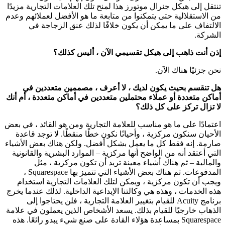
تنتقل إلى هيكل جنرال موتورز هذا لمنح تلك العلامات التجارية مزيدًا
من الاستقلالية حتى يتمكنوا من متابعة ما هو الأفضل لعملائهم وعدم
الالتفاف على ما يمكن أن يكون خلافًا لذلك عنق الزجاجة في
الشركة.
إذن أنت ذاهب إلى هيكل تقسيمي الآن ، أليس كذلك؟
نحن جزئيًا هناك الآن.
هل تنقسم بحيث يكون لديك ، لا أعرف ، مصممين متعددين في
أماكن متعددة أو عملاء محتملين متعددين في أماكن متعددة ، أم أنك
لا تزال تركز على كل ذلك؟
اعتمادًا على ما هو مناسب للعلامة التجارية ومن هو القائد ، في بعض
الأحيان سنكون مركزية ، وأحيانًا نكون خطًا منقطًا. لا توجد قاعدة
صارمة. إنه فقط كل ما يعمل بشكل أفضل. ولكن هناك بعض الأشياء
التي أعتقد أنه من الواضح أنها مركزية – الموارد البشرية والقانونية
والمالية – ثم هناك أشياء معينة تريد أن تكون مركزية ، مثل
المدفوعات. ثم هناك بعض الأشياء التي تتميز بها Squarespace ،
ويجب أن تكون مركزية ، ويمكن لتلك العلامات التجارية استخدام
هذه الخدمات ، وهذه هي وكالتنا الإبداعية الداخلية. لذلك عندما يخرج
برنامج Acuity للقيام بتغيير العلامة التجارية ، فلن يحتاجوا إلى
الذهاب خارجيًا للقيام بذلك. يسعد الأشخاص الذين يعملون في علامة
Squarespace بمساعدة هؤلاء القادة على صنع شيء يبدو رائعًا. هذه