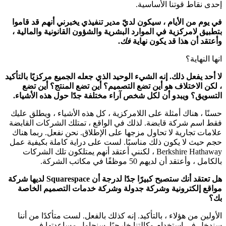
إحدى نقاط قوتنا الأساسية.
في يوم من الأيام ، سيكون لديّ مدير تنفيذي يخبرني أنهم قد قاموا
بتطبيق لامركزية في الموارد البشرية والشؤون القانونية والمالية ،
وأعتقد أن هذا قد يكون نهاية
فك
.
انها النهاية؟
لا أحد يفعل ذلك. إنه الشيء الوحيد الذي جعله الجميع مركزيًا بالتأكيد
، لكن الاختلاف هو أين تضع التصميم؟ أين تضع المنتج؟ أين تضع
التسويق؟ ويبدو أن لكل شخص آراء مختلفة جدًا حول هذه الأشياء.
حسنًا ، هناك أمثلة على اللامركزية ، كل هذه الأشياء ، ويطلق عليك
فقط اسم شركة قابضة. لذلك في الواقع ، تمتلك الشركات القابضة
علامات تجارية لا تحاول مزجها على الإطلاق. نحن نفعل. ربما هناك
حجم حيث لا يكون ذلك مناسبًا. لست على دراية كاملة بكيفية عمل
Berkshire Hathaway ، لكنني أعتقد أنهم يمتلكون تلك الشركات
بالكامل ، وأعتقد أن لديهم 50 موظفًا في مكاتب الشركة.
هل تعتقد أنك ستصبح كبيرًا جدًا لدرجة أن Squarespace لديها شركة
مواقع إلكترونية وشركة جدولة وشركة خدمات التصميم الخاصة
بك؟
الأولين من هؤلاء ، بالتأكيد. إنه كذلك بالفعل. لست متأكدًا من أننا
سندخل في استخدام وكالتنا خارجيًا. سنحاول مساعدتها في