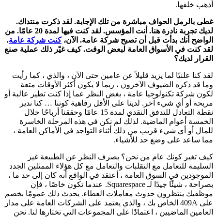
أذهب خلفها.
غطى بالرمل الحواف مباشرة من تلك الإجابة. لقد ذكرت منتداك.
لديك تجربة نادرة هنا. أنت المؤسس. لقد كنت فيها لمدة 20 عامًا. من
الواضح أنك بدأت قبل أن تصبح شركة عامة. الآن،
كنت شركة عامة
.
لقد كنت في الأسواق العامة لبعض الوقت. كيف غيّر ذلك عملية صنع
القرار لديك؟
لقد كنا علنيًا لما يزيد قليلاً عن عامين حتى الآن ، والذي ، كما رأيت
وما قد ذكره الضيوف الآخرون ، ربما لا يكون أكثر الأوقات متعة
لكون شركة تكنولوجيا عامة ، بغض النظر عما إذا كنت تطير عالية أو
مربحة أو أي شيء آخر. لدينا على الأقل رفاهية كوننا … كنا ندير
نقطة التعادل للتدفق النقدي لمدة 15 عامًا وحققنا أرباحًا خلال
الخمسة أعوام الماضية. لذلك لم نكن في هذه المرحلة الخاسرة
للمال أو أي شيء قريب من ذلك أثناء التواجد في الأماكن العامة ،
مما ساعد على وضع حد للأشياء.
كيف تغير كونك عام من نحن؟ بصرف النظر عن الطبيعة غير
السليمة للتعامل مع التقلبات والتعامل مع كل هؤلاء الممثلين الجدد
الموجودين في السوق العامة ، أعتقد في الواقع أنه كان إلى حد ما ،
بصراحة ، شيئًا جيدًا لـ Squarespace. عندما تكون خاصًا ، فإن
موظفيك ينتظرون حدوث معاملات العطاء. يحدث ذلك عمومًا بخصم
على 409A الخاص بك ، والذي يعتمد على الشركات العامة على مدار
العامين الماضيين ، اعتمادًا على المجموعات التي تختارها لنا. نحن