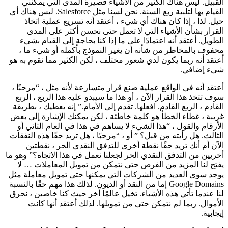
القبيل. ليس هناك الكثير من الأشياء قصيرة المدى التي يمكنني
القيام بها لتلبية ربع السنة. نحن لسنا مثل Salesforce. ليس هناك أي
حيل. لذا ، إذا كان هناك أي شيء ، أعتقد أنه تسريع عملية اتخاذ
القرار بشأن الأشياء التي لا تعمل حتى نحسن أكثر على المدى
الطويل. أعتقد أنه اعتمادًا على ما إذا كنا بحاجة إلى القيام بشيء
محفوف بالمخاطر من شأنه أن يغير النموذج بأكمله أو شيء ما ،
أعتقد أنه ربما يكون لدي شعور مختلف ، لكن الكثير مما نقوم به هو
شيء إضافي.
أعتقد أنه في الواقع عملية صنع قرار متسارعة لأنه مثل ، “مرحبًا ،
سوف تتخذ هذا القرار الآن ، أو هذا ما سيبدو عليه هذا الربع ، الربع
القادم ، الربع القادم. افعلها. تقدم إلى الأمام.” إنه يعطيك ، بطريقة
غريبة ، غطاء الخطأ هو كلمة خاطئة ، لكن يمكنك الإشارة إلى بعض
الأرقام والقول ، “هذا الشيء لا يساهم في هذا في العام الثاني أو
الثالث. هل رأيته من قبل؟ ” أو ، “مرحبًا ، هل تريد حقًا هذه النفقات
الآن أم أنك تريد حقًا نقطة أخرى للتدفق النقدي الحر ، نقطتين
أخريين من التدفق النقدي الحر لجعلنا نعمل في هذا الاتجاه؟” وهو ما
يفتح لنا المزيد من الفرص حتى نتمكن من تمويل المعاملات … لا
يوجد سوى العديد من الشركات التي يمكنها حتى تمويل معاملة مثل
Google Domains إما من النقد أو الديون. لذلك هذا مهم حقًا بالنسبة
لنا عندما تأتي هذه الأشياء. تخيل عالمًا آخر حيث كنا خاصين ، نحرق
الأموال. ربما لم نتمكن حتى من تمويلها. لذلك أعتقد أنها كانت
إيجابية.