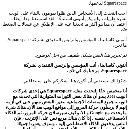
Squarespace لدعمها.
أحب التحدث إلى الأشخاص الذين ظلوا يقومون بالبناء على الويب
لفترة طويلة ، ولم يكن أنتوني استثناءً – لقد استمتعنا بهذا. أيضًا ،
أعتقد أن هذا هو أكثر ما تحدثنا عنه على الإطلاق عن غسالات الضغط
فك
.
أنتوني كاسالينا ، المؤسس والرئيس التنفيذي لشركة Squarespace.
ها نحن.
تم تحرير هذا النص بشكل طفيف من أجل الوضوح.
أنتوني كاسالينا ، أنت المؤسس والرئيس التنفيذي لشركة
Squarespace. مرحبا بك في
فك
.
شكرًا لك. يسعدني أن أكون هنا. أشكركم على استضافتي.
أنا متحمس حقًا للتحدث معك. Squarespace هي إحدى شركات
الويب OG. يبدو أن هناك بعض الثورات المتوازية التي تحدث مع
الويب. جميع المنصات الاجتماعية تتغير. البعض منهم حتى في أزمة.
إنهم لا يرسلون حركة المرور إلى مواقع الويب بعد الآن. هناك شيء
ما يحدث مع Google و AI وكيف سيرسلان حركة المرور. ثم الذكاء
الاصطناعي نفسه ، إذا كان هناك مربع نص على الإنترنت ، فإن
الناس يدفعون الذكاء الاصطناعي إليه ، وسوف يغمرنا جميعًا