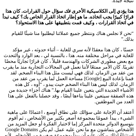
نتيجة جيدة.
هذا يؤدي إلى الكلاسيكية الأخرى
فك
سؤال حول القرارات. كان هذا
قرارًا كبيرًا يجب اتخاذه. ما هو إطار اتخاذ القرار الخاص بك؟ كيف تبدأ
في اتخاذ القرارات ، وكيف قمت بتطبيقها على هذا الاستحواذ؟
“نحن لا نجلس هناك وننتظر جميع عملائنا ليطلبوا منا شيئًا للقيام
بذلك.”
حسنًا ، كان هذا معقدًا لأنه سري للغاية – أثناء حدوثه ، غير مؤكد
للغاية في مراحل مختلفة منه. هذا ، بالنسبة لي ، بعد الوارد والتحدث
مع بعض مطوري الشركات والهندسة قليلاً ، كان قرارًا تجاريًا محضًا
تقريبًا. كان الأمر ممتعًا لأننا نعمل في المجالات التجارية منذ ما يقرب
من عقد من الزمان. لذلك فهي ليست مثل هذا البناء الضخم. لقد
قمنا بإعادة البيع [Google] مساحة العمل لما يقرب من عقد من
الزمان. لذلك ليس هذا البناء الضخم حيث يبدو ، “أوه ، كل هذه
الأشياء الجديدة التي يتعين علينا القيام بها.” هناك أجزاء جديدة من
هذه الصفقة سيتعين علينا بناءها أيضًا ، وقد حصلنا بالفعل على هذا
العدد من الموظفين.
أعتقد أن الإجابة على سؤالك على نطاق أوسع ، اعتمادًا على ماهية
الشيء ، يبدأ عمومًا بمجموعة أصغر بكثير من الأشخاص ، ثم أقوم
بتوسيع الدوائر متحدة المركز إما لاختبار الفكرة أو جعل المزيد من
الأشخاص يتماشون مع ما نحن عليه عمل. لم يكن Google Domains
استثناءً لذلك – كان عليه أن يبدأ بمجموعة صغيرة من الأشخاص لأنه