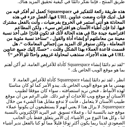
طريق المنتج ، فإننا نفكر دائمًا في كيفية تحقيق المزيد هناك.
هذه طريقة رائعة للتفكير في Squarespace كعمل لم أفكر فيه من
قبل. لديك فئات وضعت عناوين URL فيها. أفضل جزء في هذه
المحادثة هو أنني أستمر في الخروج بفرضيات ، وأنت بالفعل مشترك
فيها. لذا فإن أطباء الأسنان هو افتراض سيء ، ولكن المطاعم
افتراضية جيدة جدًا في هذه الحالة لأنك قد تكون قادرًا على أخذ نسبة
معينة من معاملتهم أو إنشاء أداة والقول ، “سنأخذ نسبة مئوية من
المعاملة ، ولكن سنوفر لك المزيد من إجمالي المعاملات “. هل
قسمت قاعدة العملاء بهذا الشكل وقلت ، “حسنًا. إليك جميع عناوين
URL في هذه الأجزاء. سنذهب لمحاولة غزوهم واحدًا تلو الآخر “؟
“لقد تم دائمًا إنشاء Squarespace كأداة للأغراض العامة. لم أكن أهتم
بما هو موقع الويب الخاص بك. “
انظر ، لقد تم دائمًا إنشاء Squarespace كأداة للأغراض العامة. لا
يهمني ما هو موقع الويب الخاص بك. يبدو الأمر كما لو كان مناسبًا
لهذه الأنماط ، فنحن نريد استضافته ، سواء كان موقعًا لطبيب
الأسنان أو موقع ويب للأحداث أو غير ذلك. على الرغم من أن موقع
طبيب الأسنان لا يتعامل ، فأنت لا تدفع مقابل هذا الشيء من خلال
Squarespace. لا يزال هذا لا يعني أنهم لا يستطيعون أن يكونوا عملاء
موقع جيد بالنسبة لنا ، وعملاء تسويق عبر البريد الإلكتروني بالنسبة
لنا ، وكل هذا النوع من الأشياء. إن الأمر يتعلق فقط بأن الجانب
الصعودي لدينا ربما يكون أكثر توجًا قليلاً مما لو كنا بالفعل ندير أشياء