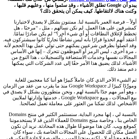
يبدو أن Google تطلق الأشياء ، وقد سئموا منها ، وعليهم قلبها ،
وكنت هناك لالتقاطها. كيف يمكن أن يتحقق ذلك؟
أولاً – فرصة العمر بالنسبة لنا. ممتنون بشكل لا يصدق لاختيارنا
كمشرفين على هذا العمل. لم نكن نسألهم ، مثل ، “مرحبًا ، هل
تخطط لإغلاق النطاقات أو أي شيء آخر؟” لم يكن صادرًا تمامًا.
أعتقد أنهم اتخذوا قرارًا بأنه ليس نشاطًا تجاريًا كانوا سيشتركون فيه.
وقد اتصلوا بطرفين شرعيين يمكنهم حتى تولي عمل بهذا الحجم لأنه
، مرة أخرى ، ليس الرمز أو الموظفون تتحرك – إنها في الأساس
المجالات نفسها وخدمات الاستضافة والتسجيلات ، هذا النوع من
الأشياء. لذلك يضيق هذا الأمر حقًا إلى عدد الشركات التي يمكنها
دعم منفذ ذلك.
ثم الشيء الآخر الذي كان عاملاً كبيرًا هو أننا كنا معجبين للغاية
ومورِّدًا كبيرًا لـ Google Workspace منذ ما يقرب من عقد من الزمان
، وهو أمر مهم جدًا بالنسبة لهم ، ونحن متطورون بشكل لا يصدق في
بيع المجالات ، وبيع Google Workspace ، خدمتها وإدارتها لملايين
الأشخاص. لذلك تمكنا من العثور على معاملة تعمل لصالحنا.
بالنسبة لي ، إنها مجرد البداية. سنستثمر الكثير في منتج Domains
الخاص بنا ، وخاصة منتج Domains للعملاء الذين قد لا يستخدموننا
كموقع ويب. كان هذا موضوعًا طوال هذه المحادثة. نريد أن نكون
أفضل مكان لك للحصول على المجالات الخاصة بك ، سواء كان
الموقع معنا أم لا ، لكنه يمنحنا المبرر ، والفرصة لإعادة التفكير في