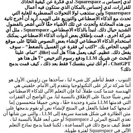
لدي إحساس بـ Squarespace. لدي فكرة عن كيفية اتخاذك
للقرارات. لدي إحساس بالمكان الذي ستكون فيه أعمال
Squarespace وأين ستذهب لولا التحولات المضطربة للغاية التي
تحدث مع الذكاء الاصطناعي والتوزيع على الويب. أريد أن أخرج ثانية
من هذه المحادثة وأتحدث عن تلك الأشياء حقًا لأنني أشعر بالفضول
الشديد حيال ذلك. لنبدأ بالذكاء الاصطناعي. Squarespace ، مثل أي
شركة أخرى ، قمت بإطلاق بعض أدوات الذكاء الاصطناعي. يمكنك
استخدام الذكاء الاصطناعي لإنشاء بعض النصوص تلقائيًا على موقع
الويب الخاص بك. “اكتب لي فقرة عن الغسيل بالضغط” – سوف
يفعل ذلك. عظيم. كيف يعمل هذا؟ هل أنت [like]، “تمام. علينا
البحث عن شريك LLM ودفع رسوم الترخيص “؟ هل هذا هو
ChatGPT ، أم أنك تبني بنفسك؟ فقط بعد ذلك ، كيف قمت بدمج
ذلك؟
التنوب ، فقط لتأطير كل شيء لنا ، سآخذها من زاويتين. الأول هو
أننا شركة تركز على التكنولوجيا وتتقدم إلى الأمام. خلفيتي هي
الهندسة عندما كنت طفلاً. لذا فإن التعلم الآلي للذكاء الاصطناعي
ليس شيئًا جديدًا على الإطلاق بالنسبة لنا. من الواضح أن القفزات
التي قدمتها LLM مثيرة وجديدة حقًا ، ونحن جميعًا متحمسون إما
لدمجها كما فعلنا بالفعل في المنتج لإنشاء نص أو نقوم بدمجها على
متن الطائرة في شكل هندسة سريعة إلى LLM ، والتي من شأنها أن
تغذي المنتج المرئي لـ Squarespace أو حتى أبعد قليلاً بالنسبة لنا ،
فقط كيف ندمج ذلك في المساعدة ، لكننا قمنا بدمج نماذج التعلم
الآلي في Squarespace لفترة طويلة.