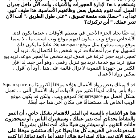
وتستخدم Tock لإدارة الحجوزات والأشياء ، وأنت الآن داخل جدران
العمل. أنت تقوم بتشغيل بعض وظائفهم الأساسية. هذا طيف كبير.
تبدأ بـ ، “حسنًا. هذه منصة تسويق ، “على طول الطريق ،” أنت الآن
تدير عملك. ” أين تركيزك؟
إنه حقًا تجاه الجزء الأخير. في معظم الأوقات ، عندما يكون لدى
الأشخاص موقع ويب ، يكون لديهم موقع ويب لسبب ما ، لا سيما
موقع ويب مدفوع مثل موقع Squarespace. عادةً ما يكون ذلك
لتسهيل نوع من المعاملات. تريد شخص ما للاتصال بك. تريد أن
تحجز. تريد حجز غرفة في فندق. تريد شخص ما لحجز موعد. تريد بيع
منتج. تريد بيع خدمة. تريد بيع تنزيل رقمي ، وهو أمر جيد. لذا فإن
الكثير من جهودنا التنموية لا تزال قائمة على هذا ، أود أن أقول ،
تمكين رواد الأعمال.
قد لا يمتلك بعض رواد الأعمال هؤلاء موقعًا إلكترونيًا مع Squarespace
، ولا بأس بذلك. لدينا الكثير من الأدوات لرواد الأعمال التي … تعمل
بشكل أفضل مع Squarespace كموقع ويب ، ولكن قد يكون موقع
الويب الخاص بك مستضافًا في مكان آخر. هذا جيد أيضًا.
هذا هو الانقسام بالنسبة لي المثير للاهتمام بشكل خاص ، أن النمو
والنشاط يحدثان. أنت تدير عملك ، وسيشترك الناس ، أو سيحجزون
خانات التقويم ، أو سيشترون شيئًا منك. أنت تطلق مشروعًا
للمدفوعات في الخريف. كل هذا بعيدًا عن أنك ستنشئ موقعًا على
شبكة الإنترنت. هناك استراحة هناك أعتقد أنها رائعة تمامًا. إذا كنت