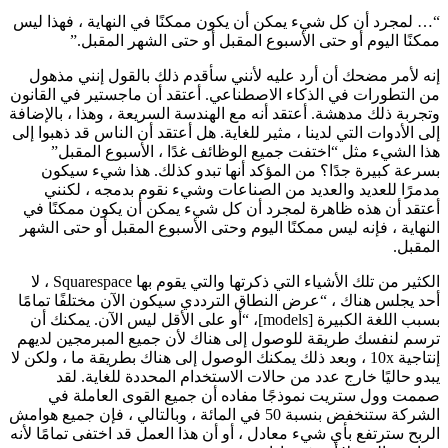
“… لمجرد أن كل شيء يمكن أن يكون ممكنًا في النهاية ، فهذا ليس
ممكنًا اليوم أو حتى الأسبوع المقبل أو حتى الشهر المقبل.”
إنه لأمر مضحك أن أرد عليه لأنني سأقدم ذلك بالقول إنني مذهول
من التطورات في الذكاء الاصطناعي. أعتقد أن ماجستير في القانون
وتجربة ذلك مدهشة. أعتقد أنه مع الهندسة السريعة ، وهذا ، بالإضافة
إلى الأدوات التي لدينا ، مثير للغاية. هل أعتقد أن الناس قد ذهبوا إلى
هذا الشيء مثل “اختفت جميع الوظائف غدًا ، الأسبوع المقبل”
بسرعة كبيرة جدًا؟ من المؤكد أنها تبدو كذلك. هذا شيء سيكون
مدمرًا للعديد والعديد من الصناعات وشيء نقوم بدمجه ، لكنني
أعتقد أن هذه ظاهرة لمجرد أن كل شيء يمكن أن يكون ممكنًا في
النهاية ، فإنه ليس ممكنًا اليوم وحتى الأسبوع المقبل أو حتى الشهر
المقبل.
الكثير من تلك الأشياء التي ذكرتها والتي يقوم بها Squarespace ، لا
أحد يجلس هناك ، “عرض النطاق الترددي سيكون الآن مختلفًا تمامًا
بسبب اللغة الكبيرة [models]، “أو على الأقل ليس الآن. يمكنك أن
ترسم لنفسك طريقة للوصول إلى هناك لأن جميع المبرمجين لديهم
إنتاجية 10x ، وبعد ذلك يمكنك الوصول إلى هناك بطريقة ما ، ولكن لا
يبدو حاليًا خارج عدد من حالات الاستخدام المحددة للغاية. لقد
صممت وول ستريت نموذجًا مفاده أن جميع القوى العاملة في
الشركة ستنخفض بنسبة 50 في المائة ، وبالتالي ، فإن جميع هوامش
الربح سترتفع بأي شيء معادل ، أو أن هذا العمل قد اختفى تمامًا لأنه