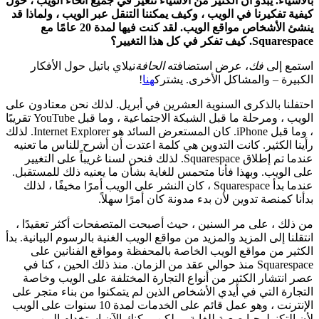
بالأشياء. يبدو أن الكثير من الأشياء تتغير في جميع أنحاء الويب ، حول
كيفية تفكيرنا في الويب ، وكيف يمكننا التنقل عبر الويب ، ولماذا قد
ينشئ الأشخاص مواقع الويب. لقد كنت فيها لمدة 20 عامًا مع
Squarespace. كيف تفكر في كل هذا التغيير؟
استمع إلى
فك
، عرض استضافته
الحافة
نيلاي باتيل حول الأفكار
الكبيرة – والمشاكل الأخرى. يشترك
هنا
!
احتفلنا بالذكرى السنوية العشرين في أبريل. لذلك نحن معتادون على
الويب ، ومرحلة ما قبل الشبكة الاجتماعية ، وما قبل YouTube تقريبًا
، وما قبل iPhone. كان المستعرض السائد هو Internet Explorer. لذلك
رأينا الكثير. كانت التدوين هي كلمة اعتدت أن أشرح للناس ما تعنيه
عندما تم إطلاق Squarespace. لذلك فنحن لسنا غريباً على التغيير
على الويب. وبهذا فأنا متحمس للغاية بشأن ما يعنيه ذلك للمستقبل.
عندما بدأ Squarespace ، كان النشر على الويب أمرًا مخيفًا ، لذلك
بدأنا كمنصة تدوين لأن بدء مدونة كان أمرًا سهلاً.
من ذلك ، على مر السنين ، حيث أصبحت المتصفحات أكثر تعقيدًا ،
انتقلنا إلى المزيد والمزيد من مواقع الويب الغنية بالرسوم البيانية. بدأ
الكثير من مواقع الويب الخاصة بالمحفظة ومواقع الفنانين على
Squarespace منذ حوالي عقد من الزمان. منذ ذلك الحين ، كنا في
عصر انتشار الكثير من أنواع التجارة المختلفة على الويب وخاصة
التجارة التي في أيدي الأشخاص الذين لم يتمكنوا من بناء متجر على
الإنترنت ، وهو عمل قائم على الخدمات لمدة 10 سنوات على الويب
لأن التكنولوجيا صعبة للغاية ، ولكن يمكنك الآن استخدام الويب