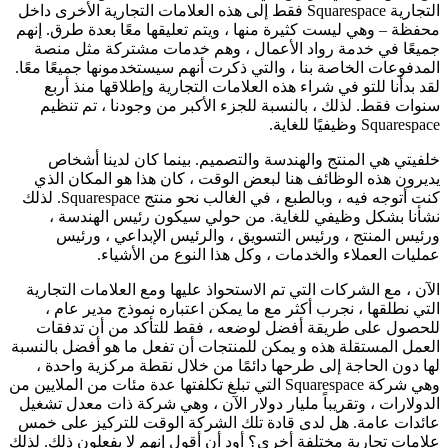
التجارية Squarespace فقط إلى هذه العلامات التجارية الأخرى داخل
محفظة – وهي ليست كثيرة منها ، ويتم تعليقها معًا بعدة طرق. إنهم
جميعًا في خدمة رواد الأعمال ، وهم خدمات مشتركة مثل منصة
المدفوعات الخاصة بنا ، والتي ذكرت أنهم سيستخدمونها جميعًا معًا.
لقد بدأنا للتو في شراء هذه العلامات التجارية وإطلاقها منذ أربع
سنوات فقط. لذلك ، بالنسبة للجزء الأكبر من وجودنا ، تم تنظيم
Squarespace وظيفيًا للغاية.
خلفيتي هي المنتج والهندسة والتصميم. بينما كان لدينا أشخاص
يديرون هذه الوظائف هنا لبعض الوقت ، كان هذا هو المكان الذي
كنت أتوجه فيه ، وبالطبع ، في الغالب نحو منتج Squarespace. لذلك
نشأنا بشكل وظيفي للغاية. من حولي سيكون رئيس الهندسة ،
ورئيس المنتج ، ورئيس التسويق ، والرئيس الإبداعي ، ورئيس
عمليات العملاء والخدمات ، وكل هذا النوع من الأشياء.
الآن ، مع الشركات التي تم الاستحواذ عليها ومع العلامات التجارية
التي نطلقها ، نجرب أكثر مع ما يمكن اعتباره نموذج مدير عام ،
للحصول على طريقة أفضل لوضعه ، فقط للتأكد من أن تدفقات
العمل المستقلة هذه و يمكن للمنتجات أن تفعل ما هو أفضل بالنسبة
لها دون الحاجة إلى طرحها دائمًا من خلال نقطة مركزية واحدة ،
وهي شركة Squarespace التي تبلغ تكلفتها عدة مئات من الملايين من
الدولارات ، وتقريباً مليار دولار الآن ، وهي شركة ذات معدل تشغيل
عائدات عامة. هل لدى قادة تلك الشركة الوقت للتركيز على خمس
علامات تجارية مختلفة أخرى؟ أود أن أقول إنهم لا يفعلون ذلك. لذلك