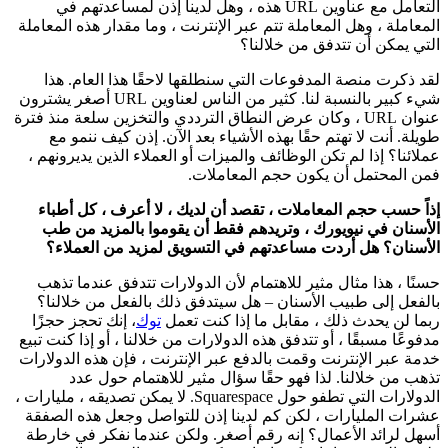
التعامل مع عناوين URL هذه ، وهل لدينا إذن لمساعدتهم في
المعاملة ، وهل المعاملة تتم عبر الإنترنت ، وما مقدار هذه المعاملة
التي يمكن أن تتدفق من خلالنا؟
لقد ذكرت منصة المدفوعات التي سنطلقها لاحقًا هذا العام. هذا
شيء كبير بالنسبة لنا. كثير من الناس لعناوين URL أصغر يشترون
عنوان URL ، وكان عرض النطاق الترددي والتخزين سلعة منذ فترة
طويلة. أنت لا تهتم حقًا بهذه الأشياء بعد الآن. إذن كيف ننمو مع
عملائنا؟ إذا لم تكن الوظائف والميزات أو العملاء الذين يديرونهم ،
فمن المحتمل أن يكون حجم المعاملات.
إذاً حسب حجم المعاملات ، تقصد أن لديك ، لا أعرف ، كل أطباء
الأسنان في نيويورك ، وتريدهم فقط أن يقوموا بالمزيد من طب
الأسنان؟ هل أردت مساعدتهم في التسويق لمزيد من العملاء؟
حسنًا ، هذا مثال مثير للاهتمام لأن الدولارات تتدفق عندما تذهب
بالفعل إلى طبيب الأسنان – هل سيتدفق ذلك بالفعل من خلالنا؟
ربما لن يحدث ذلك ، مقابل ما إذا كنت تعمل
توك
، إنك تحجز حجزًا
مدفوعًا مسبقًا ، أو تتدفق هذه الدولارات من خلالنا ، أو إذا كنت تبيع
خدمة عبر الإنترنت وقمت بالدفع عبر الإنترنت ، فإن هذه الدولارات
تذهب من خلالنا. لذا فهو حقًا سؤال مثير للاهتمام حول عدد
الدولارات التي تطفو حول Squarespace. لا يمكن تصديقه ، مليارات ،
عشرات المليارات ، لكن كم لدينا إذن للتواصل وجعل هذه الصفقة
أسهل لرائد الأعمال؟ إنه رقم أصغر. ولكن عندما نفكر في خارطة