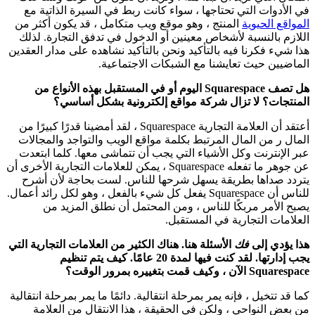
في الأدوات التي تحتاجها ، سواء كانت ربط في السيرة الذاتية مع
المواقع الحيوية
المنتج ، وهو موقع ويب متكامل ، قد يكون أكثر من
اللازم بالنسبة لأشخاص معينين أو الدخول في تدفق التجارة. لذلك
هذا شيء فكرنا فيه بالتأكيد ونحن بالتأكيد نشاهده على مدار العقدين
الماضيين حيث تعايشنا مع الشبكات الاجتماعية.
هل تصف Squarespace اليوم أو في المستقبل بهذه الأنواع من
المنتجات؟ لا تزال شركة مواقع إلكترونية بشكل أساسي؟
أعتقد أن العلامة التجارية Squarespace ، لقد أمضينا قدرًا كبيرًا من
المال ر من المال المرتبط بكلمة مواقع الويب والتواجد والمجالات
عبر الإنترنت وكل الأشياء التي يجب أن تتماشى معها. كلما ابتعدت
عن جوهر ما تفعله Squarespace ، يمكن للعلامات التجارية الأخرى أن
يتردد صداها بطريقة يسهل شرحها للناس. لست بحاجة لأن أشرح
للناس أن Squarespace يفعل كل شيء بالفعل ، وهو لكل رائد أعمال.
يصبح الأمر مربكًا للناس ، ومن المحتمل أن نطلق المزيد من
العلامات التجارية في المستقبل.
هذا يؤدي إلى
فك
الأسئلة هنا. هناك الكثير من العلامات التجارية التي
يجب إدارتها. لقد كنت فيها لمدة 20 عامًا. كيف يتم تنظيم
Squarespace الآن ، وكيف قمت بتغييره بمرور الوقت؟
كما قد تتخيل ، فإنه يمر بمرحلة انتقالية. دائمًا ما يمر بمرحلة انتقالية
من بعض النواحي ، ولكن في الحقيقة ، هذا الانتقال من العلامة