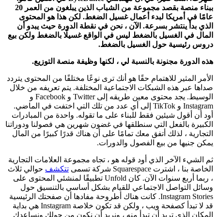
ببناء منصة بقصد مجموعة من الشباب الذين يبلغون من العمر 20
عامًا في أمريكا لبدء أعمال غسيل الضغط. لكن هذا هو المحتوى
الذي بدأ ينتشر بسرعة. الآن ، نحن في نقطة الدورة حيث يبدو أن
المال في الغسيل بالضغط ليس في الواقع غسيلًا بالضغط ولكن بيع
دروس رئيسية حول الغسيل بالضغط.
هذه الدورة مجنونة بالنسبة لي ، لكنها وظيفة منصة التوزيع.
الأمر المثير للاهتمام حقًا هو أنك ترى نوعًا مختلفًا من المحتوى يتردد
صداها عبر هذه الشبكات الاجتماعية المختلفة. يتم تعريفه من خلال
الوسيط. يجد محتوى معين طريقه إلى Twitter و Facebook و
Instagram و TikTok إلى أي عدد من تلك التي اختفت في الماضي.
أود أن أقول شيئين فقط للبناء على ما تقوله. واحدة من المبادرات
الكبيرة بالفعل التي سنطلقها في غضون شهرين هي فصولنا ودوراتنا
التجارية ، لذلك أتفق معك تمامًا على أن هناك قدرًا كبيرًا من المال
يمكن جنيها من بيع الفصول والدورات.
ثم الشيء الآخر الذي أود قوله هو ، تجاه مجموعة العلامات التجارية
الخاصة بنا ، اشترت Squarespace شركة تسمى
تتكشف
حوالي ثلاث
، ربما أربع سنوات الآن. كان Unfold تطبيقًا لمنشئي المحتوى على
وسائل التواصل الاجتماعي للقيام بشكل أساسي بالتنسيق حول
Instagram Stories. كانت هناك أطروحة مفادها أن صفحتك الرئيسية
قد لا تبدأ كصفحة ويب ، ولكن قد تكون خلاصة Instagram هي بداية
المكان الذي تريد أن تبدأ منه ، ونريد أن نكون من حولك ونساعدك