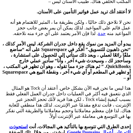
المكتب الخلفي هناك. طبيب الأسنان ليس –
لا أعتقد أنك تريد عمل فواتير التأمين على الأسنان.
نحن لا نلاحق ذلك حاليًا ، ولكن بطريقة ما ، المثير للاهتمام هو أنه
عمل قائم على المواعيد. لذلك يمكن أن يمر بعض جانب حجز
المواعيد منه
حدة
. لذا فإن الأمر يعتمد على أي جزء منه نلاحقه.
يبدو أن المزيد من نموك يقع داخل جدران الشركة. ليس الأمر كذلك ،
“نحن ذاهبون للتسويق.” أفكر في Squarespace على أنه “سأضع
ملفًا رائعًا لعملي ، وبعد ذلك ستأتي إلي للحصول على استشارة ،
وسأحجز لك ، وسيحدث شيء آخر ، وأنا” سأدير عملي خارج
QuickBooks. ” ثم هناك جزء مما تقوله ، وهو أن تظهر في المكتب ،
أو تظهر في المطعم أو أي شيء آخر ، ونقطة البيع هي Squarespace
أو –
هذا ليس ما نحن فيه الآن بشكل خاص. أعتقد أن Tock هو المثال
الذي نتعمق فيه أكثر في العمليات داخل جدران العمل الفعلي فقط
بسبب كيفية إنشاء Tock ، لكن هذا فريد لأنك تحجز الحجز عبر
الإنترنت ، فأنت تدفع مقدمًا عبر الإنترنت. لذلك هذا منطقي للغاية
هناك. لذا فإن معظم معاملاتنا وحجم معاملاتنا والطريقة التي نفكر
بها في التوسع هي معاملة عبر الإنترنت أولاً.
إحدى الطرق التي تتوسع بها بالتأكيد هي المجالات. أنت
استحوذت
للتو على أعمال Google Domains.
ارشدني من خلال تلك الصفقة.