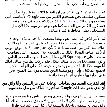
هذا المنتج وإعادة تجربة تلك التجربة ، وجعلها عالمية- فصل.
ثم أيضًا ، نركز على التأكد من أن الفترة الانتقالية عندما نبدأ ذلك
ستكون سلسة. نحن نستخدم الكثير من بنية Google الأساسية التي
يستخدمونها حاليًا
سحابة DNS
. لذا ، إذا كنت ستبقى مع المنتج ،
فسيكون الكثير من الخلفية كما هو ، وهو أمر مهم حقًا لأن نقل
المسجلين يمثل مخاطرة كبيرة هناك.
ثم الأمر الآخر في ذهني هو ، وهذا مضحك: أنا أحد عملاء Google
Domains. أنا أستخدم Google Domains ، ولدي عدد من المجالات
هناك منذ أكثر من عقد. لماذا هذا؟ لأن Squarespace بدأ موقع الويب
أولاً ثم أضاف المجال ثانيًا. من الصحيح جدًا الحصول على نطاقات
متعددة على Squarespace الآن ، ولكن فقط بسبب القصور الذاتي
وكون Google Domains منتجًا جيدًا ، فقد تركت نطاقين هناك. لذلك
أنا مهتم جدًا بالتأكد من وجود تجربة جيدة حقًا على الجانب الآخر
لجميع عملائنا ، وأنا ، وموظفينا الذين يستخدمون هذا المنتج. نحن
على دراية بها ، وأرى أنها فرصة رائعة.
لقد اشتريت العديد من نطاقات الدعابة على مر السنين وأنا واثق من
أن لدي بعض نطاقات Google. سأخبرك للتأكد من نقل معظمهم.
سمحت لي أن أعرف ، ولكن بعدي وبعض الناس هنا يعرضون علينا
خنازير غينيا لنقلها ، لكن لا ، لدينا موارد لا تصدق مخصصة لذلك. أنا
واثق من أنه سيكون ناجحًا. بالنسبة لنا ، كنا على الإنترنت طوال