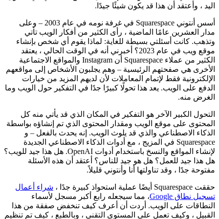
اليد ، وأعتقد أن هذا قد يكون شيئًا جيدًا.
أسس أنتوني Squarespace في غرفة نومه في عام 2003 – وعلى
مدار العشرين عامًا الماضية ، رأى الكثير من أفكار الويب تأتي
وتذهب. كانت أسئلتي بسيطة للغاية: لماذا يقوم أي شخص بإنشاء
موقع ويب في عام 2023؟ أخبرني أنه في الوقت الحالي ، يعتقد
الكثير من عملاء Squarespace أن Instagram والمواقع الاجتماعية
الأخرى هي صفحتهم الرئيسية – وهم يجلبون الأشخاص إلى مواقعهم
الإلكترونية فقط لإتمام المعاملات لأن لديهم المزيد من خيارات
الدفع على الويب. يعد هذا تحولًا كبيرًا جدًا في التفكير حول الويب وما
الغرض منه.
التحول الكبير الآخر هو التفكير في المكان الذي قد يأتي منه كل
المحتوى على موقع الويب ومقدار المحتوى الذي تم إنشاؤه بواسطة
الذكاء الاصطناعي والذي قد يلوث الويب. إنه يحدث بالفعل – و
Squarespace في المزيج ، مع أدوات الذكاء الاصطناعي الجديدة
لإنشاء المواقع والنسخ باستخدام أدوات OpenAI. هل هذا جيد للويب؟
هل هذا جيد للعمل؟ هل هو جيد للناس؟ أعتقد أن هذه الأسئلة
مفتوحة جدًا ، وقد تناولتها أنا وأنتوني قليلاً.
حققت Squarespace أيضًا عملية استحواذ كبيرة جدًا ،
شراء أعمال
تسجيل نطاق Google
، مما سيجعله رابع أكبر مسجل لأسماء
النطاقات على الويب. أردت أن أعرف كيف تنخفض صفقة من هذا
القبيل ، وكيف تعمل على المستوى التقني ، وبالطبع ، كيف تم تنظيم