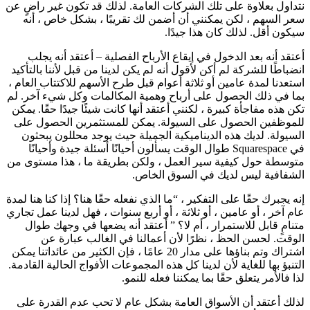
نتداول بعلاوة على تلك الشركات العامة. لذلك قد تكون غير راضٍ عن
سعر السهم ، لكن يمكنني أن أضمن لك تقريبًا ، بشكل خاص ، أنه
سيكون أقل. لذلك كان هذا جيدًا.
أعتقد أنه بعد الدخول في إيقاع الأرباح الفصلية – أعتقد أنه يجلب
انضباطًا للشركة لم أكن لأقول أنه لم يكن لدينا من قبل لأننا بالتأكيد
استعدنا لمدة عامين أو ثلاثة أعوام قبل طرح الأسهم للاكتتاب العام ،
بما في ذلك الحصول على أرباح وهمية المكالمات وكل شيء آخر. لم
تكن هذه مفاجأة كبيرة ، لكنني أعتقد أنها كانت شيئًا جيدًا حقًا. يمكن
للموظفين الحصول على السيولة. يمكن للمستثمرين الحصول على
السيولة. لديك هذه الديناميكية الجميلة حيث يوجد محللون يبحثون
في Squarespace طوال الوقت يسألون أحيانًا أسئلة جيدة وأحيانًا
متوسطة حول كيفية سير العمل ، ولكن بطريقة ما ، هذا مستوى من
الشفافية ليس لديك في السوق الخاص.
إنه يجبرك حقًا على التفكير ، “ما الذي نفعله حقًا هنا؟ إذا كنا هنا لمدة
عام آخر ، أو عامين ، أو ثلاثة ، أو أربع سنوات ، فهل لدينا عمل تجاري
متنامٍ قابل للاستمرار ، أم لا؟ ” أعتقد أنه يضعها في وجهك طوال
الوقت. لحسن الحظ ، نظرًا لأن أعمالنا في الغالب عبارة عن
اشتراك وتم بناؤها على مدار 20 عامًا ، فإن الكثير من عائداتنا يمكن
التنبؤ بها للغاية لأن لدينا كل هذه المجموعات الأفواج الحالية القادمة.
لذا فالأمر يتعلق حقًا بما يمكننا فعله للنمو.
لذلك أعتقد أن الأسواق العامة بشكل عام لا تحب عدم القدرة على