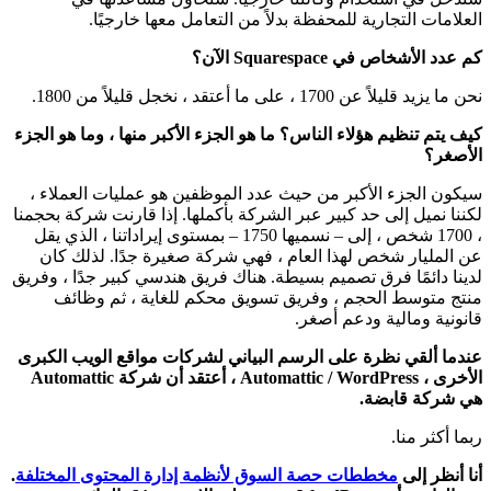
العلامات التجارية للمحفظة بدلاً من التعامل معها خارجيًا.
كم عدد الأشخاص في Squarespace الآن؟
نحن ما يزيد قليلاً عن 1700 ، على ما أعتقد ، نخجل قليلاً من 1800.
كيف يتم تنظيم هؤلاء الناس؟ ما هو الجزء الأكبر منها ، وما هو الجزء
الأصغر؟
سيكون الجزء الأكبر من حيث عدد الموظفين هو عمليات العملاء ،
لكننا نميل إلى حد كبير عبر الشركة بأكملها. إذا قارنت شركة بحجمنا
، 1700 شخص ، إلى – نسميها 1750 – بمستوى إيراداتنا ، الذي يقل
عن المليار شخص لهذا العام ، فهي شركة صغيرة جدًا. لذلك كان
لدينا دائمًا فرق تصميم بسيطة. هناك فريق هندسي كبير جدًا ، وفريق
منتج متوسط ​​الحجم ، وفريق تسويق محكم للغاية ، ثم وظائف
قانونية ومالية ودعم أصغر.
عندما ألقي نظرة على الرسم البياني لشركات مواقع الويب الكبرى
الأخرى ، Automattic / WordPress ، أعتقد أن شركة Automattic
هي شركة قابضة.
ربما أكثر منا.
أنا أنظر إلى
مخططات حصة السوق لأنظمة إدارة المحتوى المختلفة
.