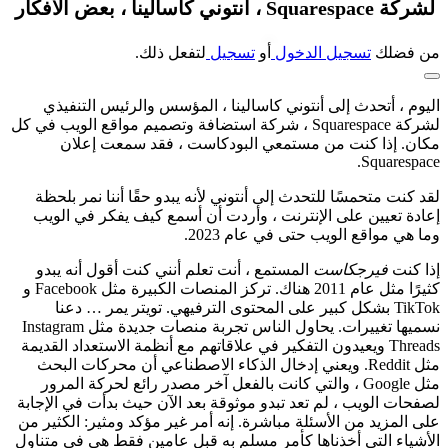
لشركة Squarespace ، أنتوني كاسالينا ، بعض الأفكار
من فضلك
تسجيل الدخول
أو
تسجيل
لتفعل ذلك.
اليوم ، أتحدث إلى أنتوني كاسالينا ، المؤسس والرئيس التنفيذي
لشركة Squarespace ، شركة استضافة وتصميم مواقع الويب في كل
مكان. إذا كنت من مستمعي البودكاست ، فقد سمعت إعلان
Squarespace.
لقد كنت متحمسًا للتحدث إلى أنتوني لأنه يبدو حقًا أننا نمر بلحظة
إعادة تعيين على الإنترنت ، وأردت أن أسمع كيف يفكر في الويب
وما هي مواقع الويب حتى في عام 2023.
إذا كنت
فيرجكاست
المستمع ، أنت تعلم أنني كنت أقول أنه يبدو
كثيرًا مثل عام 2011 هناك. تركز المنصات الكبيرة مثل Facebook و
TikTok بشكل كبير على المحتوى الترفيهي. تويتر يمر … دعنا
نسميها تغييرات. يحاول الناس تجربة منصات جديدة مثل Instagram
Threads ويعيدون التفكير في علاقاتهم مع أنظمة الاستعداد القديمة
مثل Reddit. ويعني إدخال الذكاء الاصطناعي أن محركات البحث
مثل Google ، والتي كانت بالفعل آخر مصدر رائع لحركة المرور
لصفحات الويب ، لم تعد تبدو موثوقة بعد الآن حيث بدأت في الإجابة
على المزيد من الأسئلة مباشرة. إنه أمر غير مؤكد ومثير: الكثير من
الأشياء التي أخذناها كأمر مسلم به قبل عامين فقط هي في متناول