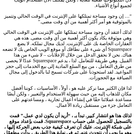
لجميع أنواع الأشياء.
“… إن وجود مساحة تمتلكها على الإنترنت في الوقت الحالي وتتميز
بالموثوقية هو أمر أكثر أهمية من أي وقت مضى.”
لذلك أعتقد أن وجود مساحة تمتلكها على الإنترنت في الوقت الحالي
وهي موثوقة يكاد يكون أكثر أهمية من أي وقت مضى. هذه هي
العقارات الخاصة بك على الإنترنت. لديك مجال تملكه. لا يضع
Squarespace أي شيء على نطاقك أو موقع الويب الخاص بك لا تضعه
هناك. نحن لا نحقق الدخل من خلال الإعلانات – لا شيء من هذا
القبيل. وهي طريقة للتعامل. لذا ، يدعم Squarespace عددًا لا يحصى
من طرق التعامل ، من بيع السلع المادية إلى بيع الخدمات إلى حجز
المواعيد. لقد استحوذنا على شركات تسمح لنا بالدخول إلى مجال
الضيافة مع الحجوزات.
لذا فإن الكثير مما نركز عليه هو ، أولاً ، الأساسيات ، كوننا أفضل
مكان للذهاب إليه من حيث سهولة الاستخدام والتعبير ، ولكن أيضًا
مساعدة عملائنا حقًا في إنشاء أعمال تجارية ، ومساعدتهم على
التعامل جزء من مستقبل ريادة الأعمال.
لذلك هذا هو انتشار كبير. تبدأ بـ ، “أريد أن يكون لدي عمل.” قمت
بالتسجيل للحصول على حساب Squarespace. قمت بإعداد موقع
على شبكة الإنترنت. عليك أن تعرف كيفية جذب بعض الحركة إليها ،
وهو ما يجب أن نتحدث عنه. ثم في نهاية هذا الطريق ، بدأت مطعمًا ،