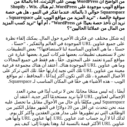
من الواضح أن WordPress يهيمن على الإنترنت. 64 بالمائة من
مواقع الويب موجودة على WordPress. ثم هناك Shopify ، Wix.
Squarespace حوالي 3 بالمائة. عندما تفكر في النمو ، هل هي حصة
سوقية خالصة ، “نريد المزيد من مواقع الويب على Squarespace ،
نريد أن نأخذ حصة بعيدًا عن WordPress” ، أم أنها “نريد كسب المزيد
من المال من عملائنا الحاليين”؟
إنه شكل مختلف عن فكرتك الأخيرة حول المال. يمكنك إلقاء نظرة
على جميع عناوين URL الموجودة في العالم والتفكير ، “حسنًا ،
حسنًا ، ما هي العناوين المناسبة لنا لاستضافتها؟” بعض التطبيقات.
نحن لا نستضيف تطبيقات. بعضها شركات كبيرة. بعضها عبارة عن
مواقع كبيرة تعتمد على المحتوى. حقًا ، هم فقط في جميع المجالات
وما هي عناوين URL الموجودة هناك. أعتقد أن هناك مجموعة فرعية
معينة من عناوين URL تلك التي نجيد إدارتها حقًا. تلك التي تركز على
الأعمال الصغيرة ، تلك التي تكون أكثر إبداعًا ، المحافظ ، ثم مواقع
الويب – هذه الأشياء هي حقًا في المكان المناسب لـ Squarespace.
أيضًا ، إنه ليس منتجًا مجانيًا. نحن لا نرغب أبدًا في مجرد العدد
الإجمالي لعناوين URL لأننا نريد مستخدمًا أكثر جدية. أعتقد أن
Squarespace ليس مكلفًا بأي حال من الأحوال مقابل ما تحصل عليه
منه. نحن نتحدث عن أقل من 20 دولارًا في الشهر مقابل الكثير من
الوظائف التي تم تطويرها على مدار هذين العقدين وأكثر كل يوم.
لذلك أنا لا أريد حساب عدد عناوين URL. إنها عناوين URL وأيها هي
عناوين URL الأكثر قيمة بالنسبة لنا. وهذا يقودنا إلى: كيف يتم