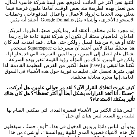
التنبؤ. نحن أكثر في الجانب المتوقع. نحن لسنا شركة خاسرة للمال.
نحن نعمل بهذه الطريقة منذ بعض الوقت. أمامنا مليون فرصة فيما
يتعلق بهذه الخدمات لرواد الأعمال ، وأعمال المدفوعات ، وعمليات
الاستحواذ الأخرى ، وأشياء مثل Google Domains. أعتقد أنه مثير.
إنه مجرد عالم مختلف. أعتقد أنه ربما يكون صعبًا. انظروا ، لم يكن
العامان الماضيان ممتعًا أن تكون أي شركة تقنية عامة خارج ربما
ثلاثة أو شيء من هذا القبيل ، ولكن حتى هناك ، فقد امتدت. لقد كان
هذا مختلفًا تمامًا لأنني أعتقد أن مسرحيات Squarespace تستخدم
بشكل عام لتصل إلى اليمين ، ربما ليس بالسرعة التي قد يحلو لها ،
ولكن في اليمين. لذلك من المؤلم رؤية القيمة تتغير بهذه السرعة ،
لكننا هنا لنبقى و [have] فقط الكثير من الفرص العظيمة القادمة. لذا
فهي مثيرة. تحصل على تعليقات فورية حول هذه الأشياء في السوق
العامة. إنها مجرد معادلة مختلفة.
كيف غيرت اتخاذك للقرار الآن؟ لقد مر حوالي عامين. هل أدركت ،
“حسنًا ، أنا أتخذ القرارات بشكل أبطأ أو أكثر تحفظًا”؟ هل كان هناك
تأثير يمكنك الاستدعاء؟
“ليس هناك الكثير من الأشياء قصيرة المدى التي يمكنني القيام بها
لتلبية ربع السنة. ليس هناك أي حيل “
يبدو أن الناس دائمًا يريدون الدخول في هذا ، “أوه ، حسنًا ، سيفعلون
كل هذه الأشياء قصيرة المدى لتلبية ربع السنة” ، أو شيء من هذا