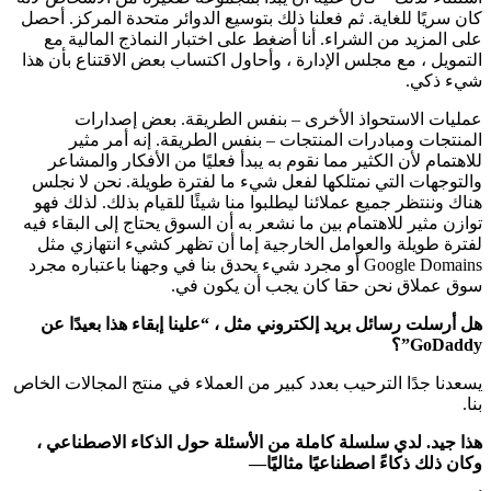
كان سريًا للغاية. ثم فعلنا ذلك بتوسيع الدوائر متحدة المركز. أحصل
على المزيد من الشراء. أنا أضغط على اختبار النماذج المالية مع
التمويل ، مع مجلس الإدارة ، وأحاول اكتساب بعض الاقتناع بأن هذا
شيء ذكي.
عمليات الاستحواذ الأخرى – بنفس الطريقة. بعض إصدارات
المنتجات ومبادرات المنتجات – بنفس الطريقة. إنه أمر مثير
للاهتمام لأن الكثير مما نقوم به يبدأ فعليًا من الأفكار والمشاعر
والتوجهات التي نمتلكها لفعل شيء ما لفترة طويلة. نحن لا نجلس
هناك وننتظر جميع عملائنا ليطلبوا منا شيئًا للقيام بذلك. لذلك فهو
توازن مثير للاهتمام بين ما نشعر به أن السوق يحتاج إلى البقاء فيه
لفترة طويلة والعوامل الخارجية إما أن تظهر كشيء انتهازي مثل
Google Domains أو مجرد شيء يحدق بنا في وجهنا باعتباره مجرد
سوق عملاق نحن حقا كان يجب أن يكون في.
هل أرسلت رسائل بريد إلكتروني مثل ، “علينا إبقاء هذا بعيدًا عن
GoDaddy”؟
يسعدنا جدًا الترحيب بعدد كبير من العملاء في منتج المجالات الخاص
بنا.
هذا جيد. لدي سلسلة كاملة من الأسئلة حول الذكاء الاصطناعي ،
وكان ذلك ذكاءً اصطناعيًا مثاليًا—