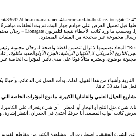
ها قبل تحميل العرض على خوادم جهاز البث. تم بث الحلقات مباشرةً ب
ب ما ورد كانت الأخطاء نتيجة لتلفزيون Lionsgate –
رجال مجنو
رجال مجنونة
رئيس 
جر
,
التاريخ الأمريكي X
,
الكثبان الرملية: الجزء الأول
والجديد
ماتلوك
إعاد
جنونة
بوضوح، ويعتبره مثالًا قويًا على مدى تأثير المؤثرات الخاصة غير 
 النارية وأشياء من هذا القبيل، لذلك، بدأت العمل في الدعائم، وأحيانًا 
نذ 33 عامًا.
هناك شيء مثل الثلج أو البخار أو المطر – أي شيء يتحرك على الكامير
ض كانت أبواب المصعد. أنا حرفيًا أختبئ في الجدران، أنتظر إشارة، و
البحث عن الشيء الحقيقي. اضطررت إلى مشاهدة الكثير من مقاطع الفيديو