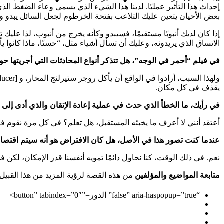
إحداث هذا التأثير عمليًا. لدينا هذا الشيء الذي يسمى وعاء الضغط ا
بعض الأحيان يتعين عليك التلاعب بفتحة الخرطوم لجعل السائل يبدو 
إذا كان لديك أنبوبًا مستقيمًا، فسيبدو وكأنه يخرج من أنبوب، لذا عل
الاتساق الذي يريدونه، وعليك أن تسأل أشياء مثل، “حسنًا، ماذا كانو
في فيلم “أحمر في الوجه”، هل تتذكر أنواع المحادثات التي أجريتها 
يقذف في كل مكان.
في رأيك، ما الخطأ الذي حدث في عملية إعادة الإتقان والذي أدى إلى 
أعتقد أنني لا أعرف ما يخبئه المستقبل، هل تعلم؟ في كل مرة نقوم فيها
عندما كنت تصور هذا في الأصل، هل كان الافتراض هو أنه سيتم اقتص
نعم. في ذلك الوقت، كنا نحاول دائمًا تمويه أنفسنا قدر الإمكان، لكن ف
متابعة المواضيع والمؤلفين
من هذه القصة لرؤية المزيد من هذا القبيل
“false” aria-haspopup=”true” الدور=”button” tabindex=”0″>