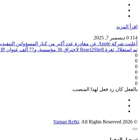
اقرأ المزيد
114
0
ديسمبر 7, 2025
أعلنت شركة Apple عن مغادرة عدد أكبر من كبار المسؤولين التنفيذيين، بما في ذلك مستشارها العام ورئيس شركة DEI
تم استغلال ثغرة React2Shell لاختراق 30 مؤسسة، و77 ألف عنوان IP عرضة للخطر
0
0
0
0
0
0
بالفعل كان رد فعل لهذا المنصب.
Yaman Refki
. All Rights Reserved
© 2026
تسجيل الدخول