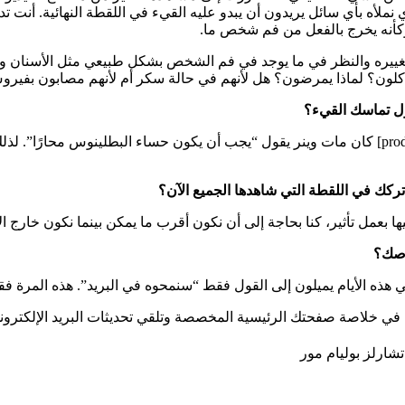
لذي نملأه بأي سائل يريدون أن يبدو عليه القيء في اللقطة النهائية.
وكأنه يخرج بالفعل من فم شخص ما.
يك تغييره والنظر في ما يوجد في فم الشخص بشكل طبيعي مثل الأسنان وال
ا يأكلون؟ لماذا يمرضون؟ هل لأنهم في حالة سكر أم لأنهم مصابون بفير
حول تماسك القيء؟
ولهذا السبب، أرادوا في الواقع أن يأكل روجر ستيرلنج المحار، و [producer] كان مات وينر يقول “يجب
تركك في اللقطة التي شاهدها الجميع الآن؟
 بعمل تأثير، كنا بحاجة إلى أن نكون أقرب ما يمكن بينما نكون خارج ال
اصك؟
ي هذه الأيام يميلون إلى القول فقط “سنمحوه في البريد”. هذه المرة فقط
 في خلاصة صفحتك الرئيسية المخصصة وتلقي تحديثات البريد الإلكترون
تشارلز بوليام مور