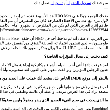
من فضلك
تسجيل الدخول
أو
تسجيل
لتفعل ذلك.
ضحك الجميع جيدًا على HBO Max هذا الأسبوع عندما تم إصدار الجديد”http://www.theverge.com/entertainment/836922/hbo-max-man-men-4k-errors-red-in-the-face-lionsgate”> 4 ك
لأول مرة مع عدد من الأخطاء الصارخة كان من المفترض أن يتم التقاط
طاقم إنتاج العرض الذين لم يكن من المفترض أن يظهروا أمام الكاميرا. وبحس
vomit-machine-tech-error-4k-puking-scene-hbo-max-1236633544/”>إرسال مجموعة غير صحيحة من الملفات المصدرة.
من الغريب الاعتقاد أنه لم يلاحظ أحد في HBO أن حلقة “Red in the Face” المعاد تصميمها لا تزال تتضمن لقطة واضحة لـ
طومسون – الذي تتضمن اعتماداته السابقة
القناع
,
من الغسق حتى الف
النسخة المعدلة من HBO. لكنه لا يزال يتذكر تصوير تلك الحلقة
رجال م
كيف دخلت إلى مجال المؤثرات الخاصة؟
لقد عرفت دائمًا أنني أحب القيام بأشياء ميكانيكية إبداعية مثل الألعاب
هذين الرجلين المؤثرين وتوافقت معهم على الفور. لقد سحبوني، وأنا أفعل هذا م
بالنظر إلى موقع IMDb الخاص بك، ستجد أنك عملت على العديد من مشاريع الخيال العلمي والفانتازيا الكبيرة، ما نوع المؤثرات الخاصة التي قمت بها؟
لعرض مثل
رجال مجنونة
‎إنها تأثيرات جوية كثيرة. في أي وقت يكون 
مصعد تراه في هذا العرض مزيف، وأعتقد أن غالبية وظيفتي في هذا العر
ما الذي يحدث في صنع القيء العصير الذي يبدو معقولاً وليس سخيفًا؟
[laughing] بصراحة، أنت تقضي الكثير من الوقت في الدراسة و