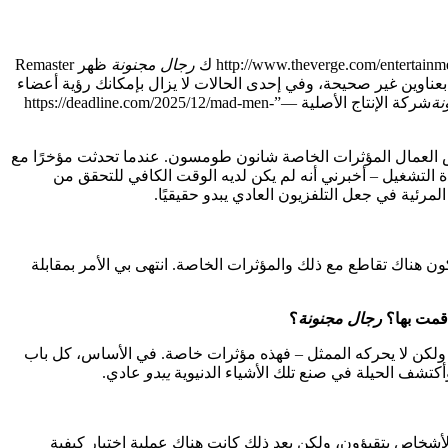
رجال مجنونة
ظهر Remaster
عناوين غير صحيحة، وفي إحدى الحالات لا يزال بإمكانك رؤية أعضاء
نة
شركة الإنتاج الأصلية —”https://deadline.com/2025/12/mad-men-
العمال المؤثرات الخاصة شانون طومسون. عندما تحدثت مؤخرًا مع
ة التشغيل – أخبرني أنه لم يكن لديه الوقت الكافي للتحقق من
المرئية في جعل التلفزيون العادي يبدو حقيقيًا.
يكون هناك تقاطع مع ذلك والمؤثرات الخاصة. انتهى بي الأمر بمقابلة
رجال مجنونة
؟
ا، ولكن لا يحركه الممثل – فهذه مؤثرات خاصة. في الأساس، كل باب
أكتشف الحيلة في صنع تلك الأشياء الدنيوية
يبدو
عادي.
 لأشخاص يتقيؤون، ولكن بعد ذلك كانت هناك عملية اختبار كيفية