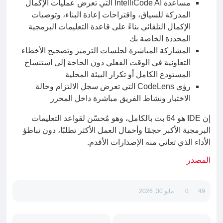
مساعدة IntelliCode AI التي تعرض عمليات الإكمال
المدركة للسياق، واقتراحات إعادة البناء، وتوصيات
الإكمال التلقائي بناءً على قاعدة التعليمات البرمجية
المحددة الخاصة بك
المشاركة المباشرة لجلسات الترميز وتصحيح الأخطاء
التعاونية في الوقت الفعلي دون الحاجة إلى استنساخ
المستودع الكامل أو تكرار البيئة المحلية
رؤى CodeLens التي تعرض سجل الالتزام وحالة
الاختبار ونشاط الفريق مباشرة داخل المحرر
إن IDE هو 64 بت بالكامل، وهو مُحسّن لقواعد التعليمات
البرمجية الأكبر حجمًا وأحمال العمل الأكثر تطلبًا، دون تباطؤ
الأداء الذي تعاني منه الإصدارات الأقدم.
المصدر
49
0
مايو 30, 2026