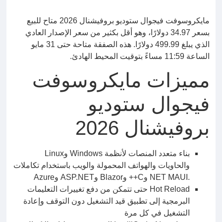
مايكروسوفت فيجوال ستوديو بروفيشنال 2026 متاح للبيع
بسعر 34.97 دولارًا، وهو أقل بكثير من سعر الإصدار العادي
الذي يبلغ 499.99 دولارًا. هذه الصفقة متاحة حتى 31 مايو
الساعة 11:59 مساءً بتوقيت المحيط الهادئ.
مميزات مايكروسوفت
فيجوال ستوديو
بروفيشنال 2026
بناء متعدد المنصات لأنظمة Windows وLinux
والحاويات والهواتف المحمولة والويب باستخدام تكاملات
.NET MAUI وC++ وBlazor وASP.NET وAzure
Hot Reload حتى تتمكن من دفع تغييرات التعليمات
البرمجية إلى تطبيق قيد التشغيل دون التوقف وإعادة
التشغيل في كل مرة